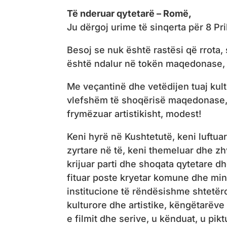
Të nderuar qytetarë – Romë,
Ju dërgoj urime të sinqerta për 8 Pr
Besoj se nuk është rastësi që rrota, 
është ndalur në tokën maqedonase, k
Me veçantinë dhe vetëdijen tuaj kult
vlefshëm të shoqërisë maqedonase, j
frymëzuar artistikisht, modest!
Keni hyrë në Kushtetutë, keni luftu
zyrtare në të, keni themeluar dhe z
krijuar parti dhe shoqata qytetare dh
fituar poste kryetar komune dhe min
institucione të rëndësishme shtetë
kulturore dhe artistike, këngëtarëv
e filmit dhe serive, u kënduat, u pik