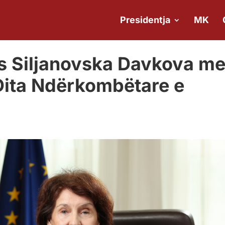
Presidentja
MK
es Siljanovska Davkova m
 – Dita Ndërkombëtare e