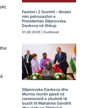
ekt.
Festimi i 2 Gushtit – Ilinden
nën patronazhin e
Presidentes Siljanovska
Davkova në Shkup
01.08.2026
|
Kumtesat
 dhe
më
Siljanovska Davkova dhe
Murmu morën pjesë në
ceremoninë e zbulimit të
bustit të Mahatma Gandhit
dhe vizituan Shtëpinë