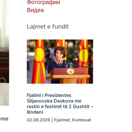
Фотографии
Видеа
Lajmet e fundit
Fjalimi i Presidentes
Siljanovska Davkova me
rastin e festimit të 2 Gushtit –
Ilindeni
rome
02.08.2026
|
Fjalimet
,
Kumtesat