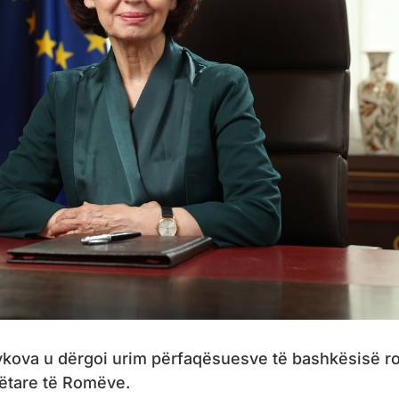
vkova u dërgoi urim përfaqësuesve të bashkësisë 
bëtare të Romëve.