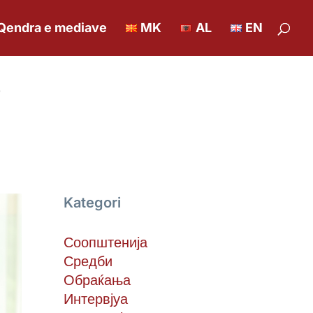
Qendra e mediave
MK
AL
EN
e
Kategori
Соопштенија
Средби
Обраќања
Интервјуа