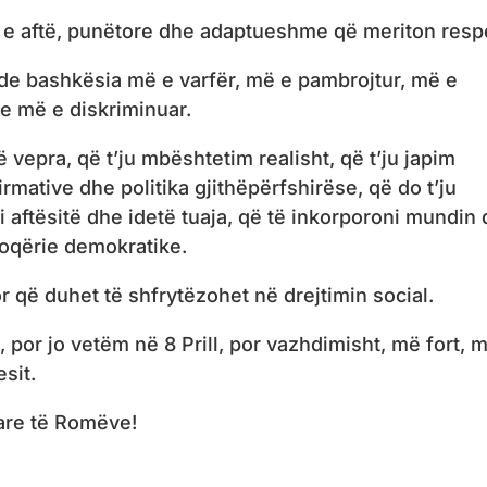
 e aftë, punëtore dhe adaptueshme që meriton resp
nde bashkësia më e varfër, më e pambrojtur, më e
he më e diskriminuar.
ë vepra, që t’ju mbështetim realisht, që t’ju japim
rmative dhe politika gjithëpërfshirëse, që do t’ju
aftësitë dhe idetë tuaja, që të inkorporoni mundin
shoqërie demokratike.
r që duhet të shfrytëzohet në drejtimin social.
 por jo vetëm në 8 Prill, por vazhdimisht, më fort, 
sit.
are të Romëve!