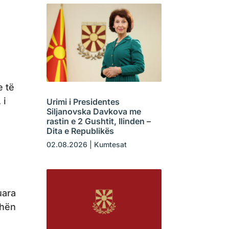
e të
 i
Urimi i Presidentes
Siljanovska Davkova me
rastin e 2 Gushtit, Ilinden –
Dita e Republikës
02.08.2026
|
Kumtesat
uara
shën