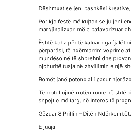
Dëshmuat se jeni bashkësi kreative,
Por kjo festë më kujton se ju jeni e
margjinalizuar, më e pafavorizuar d
Është koha për të kaluar nga fjalët n
përparësi, të ndërmarrim veprime afi
mundësojnë të shprehni dhe provoni 
njohuritë tuaja në zhvillimin e një 
Romët janë potencial i pasur njerëzo
Të rrotullojmë rrotën rome në shtëpi,
shpejt e më larg, në interes të progre
Gëzuar 8 Prillin – Ditën Ndërkombët
E juaja,