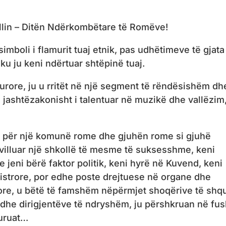
illin – Ditën Ndërkombëtare të Romëve!
simboli i flamurit tuaj etnik, pas udhëtimeve të gjata
u ju keni ndërtuar shtëpinë tuaj.
urore, ju u rritët në një segment të rëndësishëm dh
ashtëzakonisht i talentuar në muzikë dhe vallëzim,
ar për një komunë rome dhe gjuhën rome si gjuhë
hvilluar një shkollë të mesme të suksesshme, keni
e jeni bërë faktor politik, keni hyrë në Kuvend, keni
istrore, por edhe poste drejtuese në organe dhe
rore, u bëtë të famshëm nëpërmjet shoqërive të shq
e dhe dirigjentëve të ndryshëm, ju përshkruan në fu
turuat…