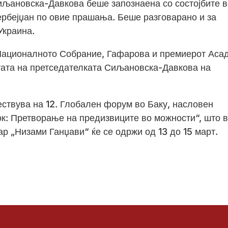
иљановска-Давкова беше запознаена со состојбите в
зербејџан по овие прашања. Беше разговарано и за
Украина.
 Националното Собрание, Гафарова и премиерот Аса
тата на претседателката Сиљановска-Давкова на
чествува на 12. Глобален форум во Баку, насловен
к: Претворање на предизвиците во можности“, што 
р „Низами Ганџави“ ќе се одржи од 13 до 15 март.