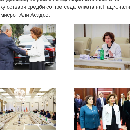
аку оствари средби со претседателката на Национал
емиерот Али Асадов.