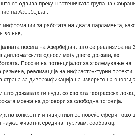
ашто се одвива преку Пратеничката група на Собран
ние на Азербејџан.
 информации за работата на двата парламента, како
и во нив.
јалната посета на Азербејџан, што се реализира на 
 дипломатските односи меѓу двете држави, ќе
отката. Посочи на потенцијалот за зголемување на
а размена, реализација на инфраструктурни проекти,
а страна за диверзификација на изворите на енергија
 што државата ги нуди, со својата географска локац
оката мрежа на договори за слободна трговија.
ија на конкретни иницијативи во повеќе сфери, како 
 наука, животна средина, туризам, сообраќај.