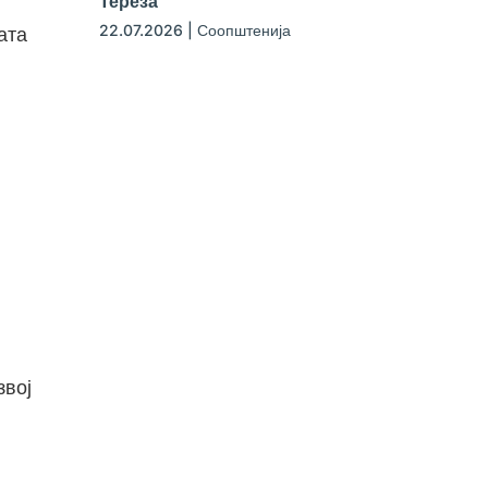
Тереза
22.07.2026
|
Соопштенија
ата
звој