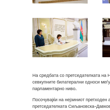
На средбата со претседателката на
севкупните билатерални односи меѓу 
парламентарно ниво.
Посочувајќи на нејзиниот претходен 
претседателката Сиљановска-Давкова