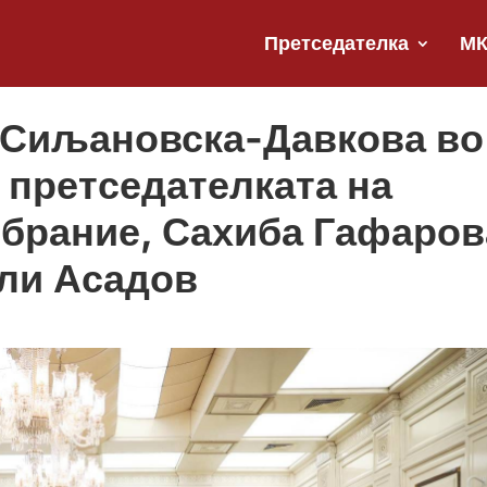
Претседателка
М
 Сиљановска-Давкова во
о претседателката на
брание, Сахиба Гафаров
Али Асадов