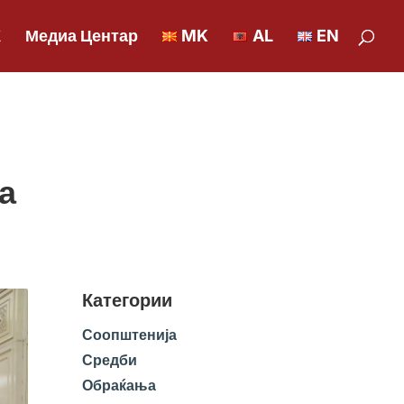
К
Медиа Центар
MK
AL
EN
а
Категории
Соопштенија
Средби
Обраќања