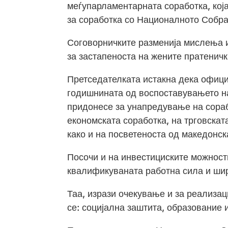
меѓупарламентарната соработка, кој
за соработка со Националното Собра
Соговорничките разменија мислења и
за застапеноста на жените пратеничк
Претседателката истакна дека офици
годишнината од воспоставувањето на
придонесе за унапредување на сораб
економската соработка, на трговскат
како и на посветеноста од македонск
Посочи и на инвестициските можности
квалификуваната работна сила и шир
Таа, изрази очекување и за реализац
се: социјална заштита, образование и