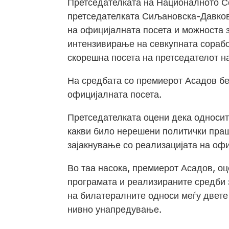
Претседателката на Националното Со
претседателката Сиљановска-Давкова
на официјалната посета и можноста 
интензивирање на севкупната сорабо
скорешна посета на претседателот н
На средбата со премиерот Асадов бе
официјалната посета.
Претседателката оцени дека односит
какви било нерешени политички пра
зајакнување со реализацијата на офи
Во таа насока, премиерот Асадов, оц
програмата и реализираните средби з
на билатералните односи меѓу двете
нивно унапредување.