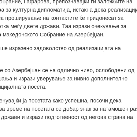
брание, Гафарова, препознавајќи ги заложбите на
 за културна дипломатија, истакна дека реализациј
за проширување на контактите ќе придонесат за
тка меѓу двете држави. Таа изрази очекување за
а македонското Собрание на Азербејџан.
ше изразено задоволство од реализацијата на
е со Азербејџан се на одлично ниво, ослободени од
шања и изрази уверување за нивно дополнително
цијалната посета.
енувајќи ја посетата како успешна, посочи дека
а време на посетата се добар знак за натамошен ра
 држави и изрази подготвеност од негова страна на