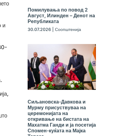
ието
Помилувања по повод 2
Август, Илинден – Денот на
Републиката
 и
30.07.2026
|
Соопштенија
30-
.
ија,
Сиљановска-Давкова и
Мурму присуствуваа на
церемонијата на
што
откривање на бистата на
Махатма Ганди и ја посетија
Спомен-куќата на Мајка