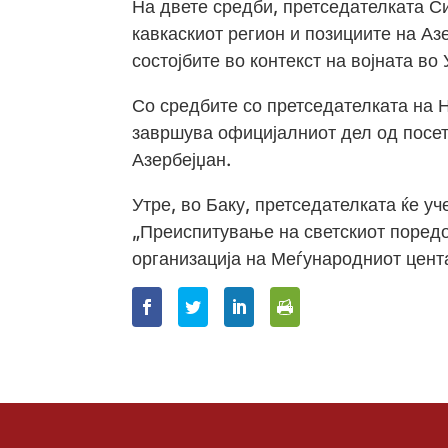
На двете средби, претседателката С
кавкаскиот регион и позициите на А
состојбите во контекст на војната во 
Со средбите со претседателката на
завршува официјалниот дел од посе
Азербејџан.
Утре, во Баку, претседателката ќе у
„Преиспитување на светскиот поредо
организација на Меѓународниот цента