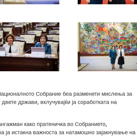
 Националното Собрание беа разменети мислења за
двете држави, вклучувајќи ја соработката на
ангажман како пратеничка во Собранието,
 ја истакна важноста за натамошно зајакнување на