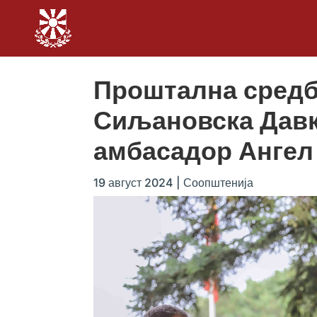
Проштална средб
Сиљановска Давк
амбасадор Ангел
19 август 2024
|
Соопштенија