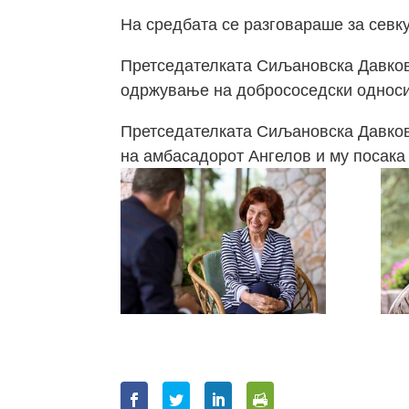
На средбата се разговараше за севк
Претседателката Сиљановска Давкова
одржување на добрососедски односи,
Претседателката Сиљановска Давков
на амбасадорот Ангелов и му посака