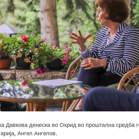
а Давкова денеска во Охрид во проштална средба г
арија, Ангел Ангелов.