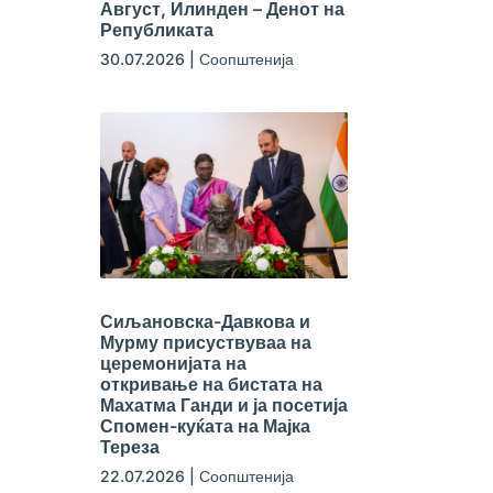
Август, Илинден – Денот на
Републиката
30.07.2026
|
Соопштенија
Сиљановска-Давкова и
Мурму присуствуваа на
церемонијата на
откривање на бистата на
Махатма Ганди и ја посетија
Спомен-куќата на Мајка
Тереза
22.07.2026
|
Соопштенија