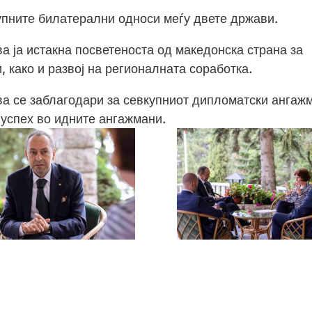
упните билатерални односи меѓу двете држави.
 ја истакна посветеноста од македонска страна за
 како и развој на регионалната соработка.
а се заблагодари за севкупниот дипломатски ангаж
 успех во идните ангажмани.