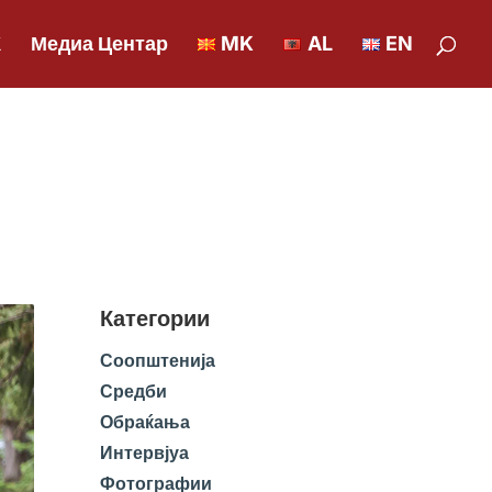
К
Медиа Центар
MK
AL
EN
Категории
Соопштенија
Средби
Обраќања
Интервјуа
Фотографии