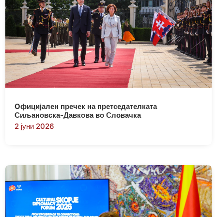
Oфицијален пречек на претседателката
Сиљановска-Давкова во Словачка
2 јуни 2026