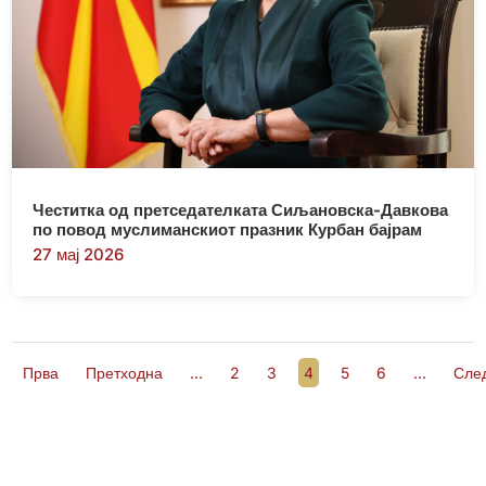
Честитка од претседателката Сиљановска-Давкова
по повод муслиманскиот празник Курбан бајрам
27 мај 2026
Прва
Претходна
...
2
3
4
5
6
...
Сле