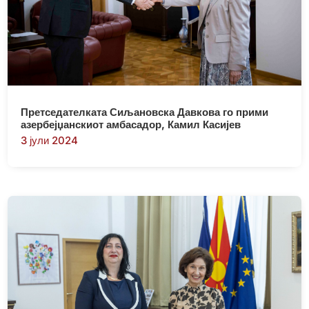
Претседателката Сиљановска Давкова го прими
азербејџанскиот амбасадор, Камил Касијев
3 јули 2024