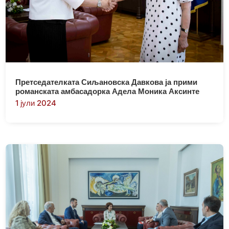
Претседателката Сиљановска Давкова ја прими
романската амбасадорка Адела Моника Аксинте
1 јули 2024