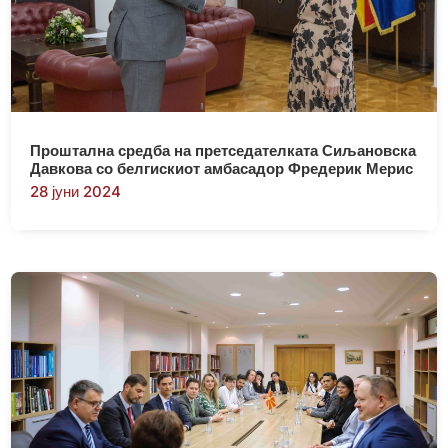
Проштална средба на претседателката Сиљановска
Давкова со белгискиот амбасадор Фредерик Мерис
28 јуни 2024