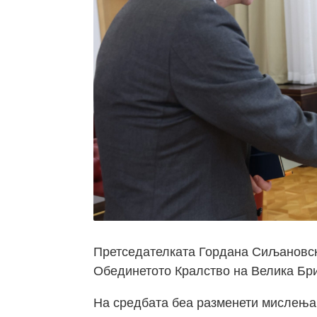
Претседателката Гордана Сиљановск
Обединетото Кралство на Велика Бри
На средбата беа разменети мислења 