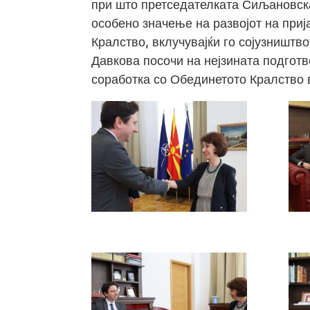
при што претседателката Сиљановск
особено значење на развојот на приј
Кралство, вклучувајќи го сојузништ
Давкова посочи на нејзината подгот
соработка со Обединетото Кралство 