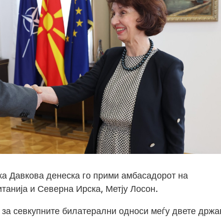
а Давкова денеска го прими амбасадорот на
танија и Северна Ирска, Метју Лосон.
за севкупните билатерални односи меѓу двете држа