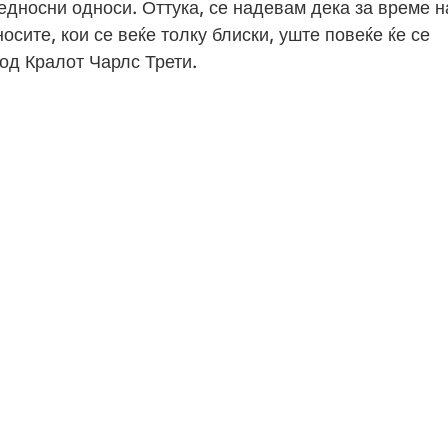
едносни односи. Оттука, се надевам дека за време н
сите, кои се веќе толку блиски, уште повеќе ќе се
 од Кралот Чарлс Трети.