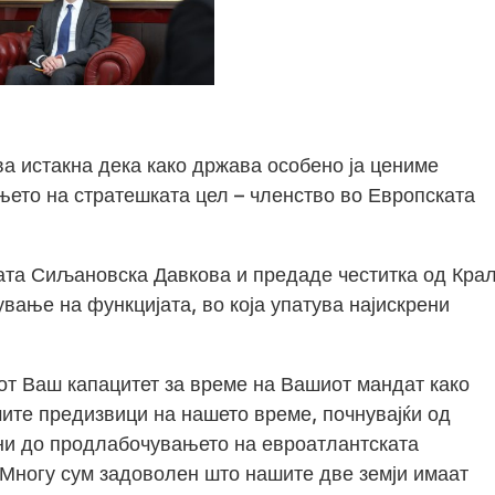
 истакна дека како држава особено ја цениме
ето на стратешката цел – членство во Европската
ата Сиљановска Давкова и предаде честитка од Кра
ување на функцијата, во која упатува најискрени
иот Ваш капацитет за време на Вашиот мандат како
ите предизвици на нашето време, почнувајќи од
ни до продлабочувањето на евроатлантската
 Многу сум задоволен што нашите две земји имаат