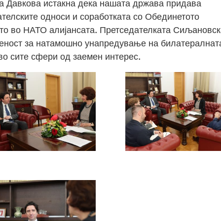
а Давкова истакна дека нашата држава придава
ателските односи и соработката со Обединетото
вото во НАТО алијансата. Претседателката Сиљановск
веност за натамошно унапредување на билатералнат
во сите сфери од заемен интерес.