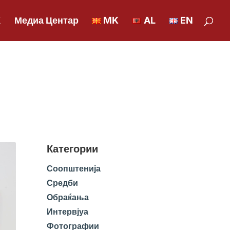
К
Медиа Центар
MK
AL
EN
Категории
Соопштенија
Средби
Обраќања
Интервјуа
Фотографии