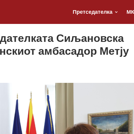
Претседателка
М
едателката Сиљановска
нскиот амбасадор Метју