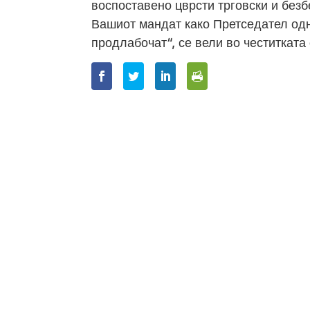
воспоставено цврсти трговски и безб
Вашиот мандат како Претседател одно
продлабочат“, се вели во честитката