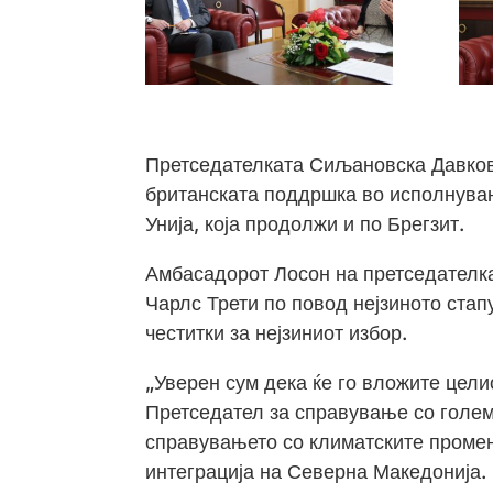
Претседателката Сиљановска Давкова
британската поддршка во исполнувањ
Унија, која продолжи и по Брегзит.
Амбасадорот Лосон на претседателк
Чарлс Трети по повод нејзиното стап
честитки за нејзиниот избор.
„Уверен сум дека ќе го вложите цел
Претседател за справување со голем
справувањето со климатските проме
интеграција на Северна Македонија.