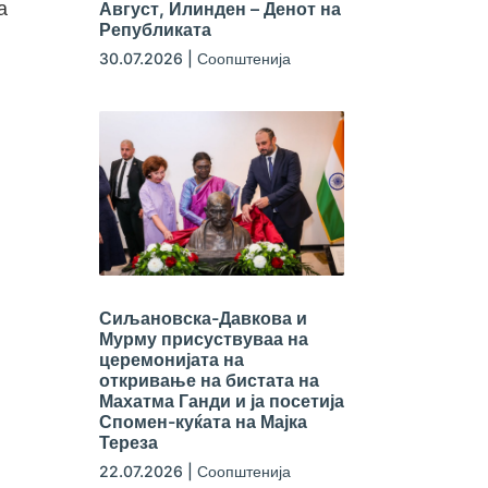
а
Август, Илинден – Денот на
Републиката
30.07.2026
|
Соопштенија
Сиљановска-Давкова и
Мурму присуствуваа на
церемонијата на
откривање на бистата на
Махатма Ганди и ја посетија
Спомен-куќата на Мајка
Тереза
22.07.2026
|
Соопштенија