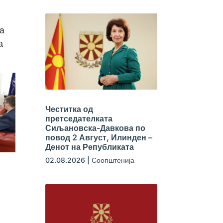
а
а
Честитка од
претседателката
Сиљановска-Давкова по
повод 2 Август, Илинден –
Денот на Републиката
02.08.2026
|
Соопштенија