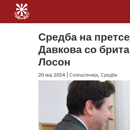
Средба на претс
Давкова со брита
Лосон
20 мај 2024
|
Соопштенија
,
Средби