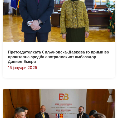
Претседателката Сиљановска-Давкова го прими во
проштална средба австралискиот амбасадор
Даниел Емери
15 јануари 2025