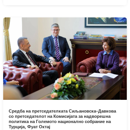
Средба на претседателката Сиљановска-Давкова
со претседателот на Комисијата за надворешна
политика на Големото национално собрание на
Турција, Фуат Октај