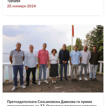
Турција
25 ноември 2024
Претседателката Сиљановска Давкова ги прими
организаторите на 37. Охридски пливачки маратон