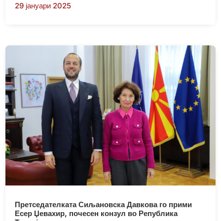
29 јануари 2025
Претседателката Сиљановска Давкова го прими
Есер Џевахир, почесен конзул во Република