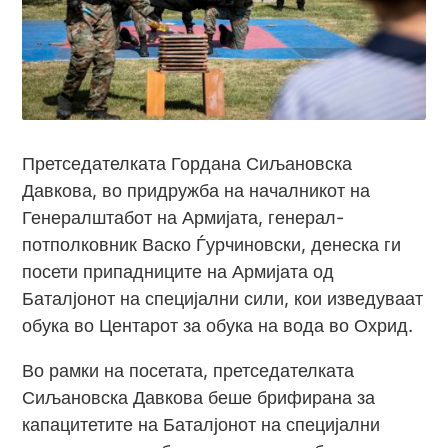
Претседателката Гордана Сиљановска
Давкова, во придружба на началникот на
Генералштабот на Армијата, генерал-
потполковник Васко Ѓурчиновски, денеска ги
посети припадниците на Армијата од
Баталјонот на специјални сили, кои изведуваат
обука во Центарот за обука на вода во Охрид.
Во рамки на посетата, претседателката
Сиљановска Давкова беше брифирана за
капацитетите на Баталјонот на специјални