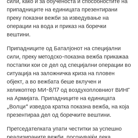
сили, како и за обученоста и способностите на
припадниците на единицата презентирани
преку показни вежби за изведување на
операции на вода и приказ на боречки
вештини.
Припадниците од Баталјонот на специјални
сили, преку методско-показна вежба прикажаа
постапки кои се дел од специјални операции во
ситуација на заложничка криза на пловен
објект, а во вежбата беше вклучен и
хеликоптер МИ-8/17 од воздухопловниот ВИНГ
на Армијата. Припадниците на единицата
„Волци“ изведоа кратка показна вежба, на која
презентираа дел од боречките вештини.
Претседателката упати честитки за успешно
реализираните вежби, посочувајќи дека