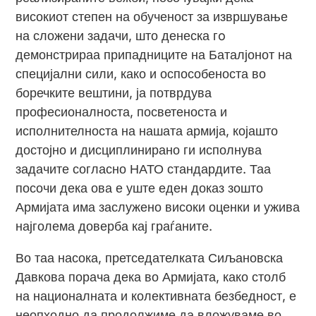
високиот степен на обученост за извршување
на сложени задачи, што денеска гo
демонстрираа припадниците на Баталјонот на
специјални сили, како и оспособеноста во
боречките вештини, ја потврдува
професионалноста, посветеноста и
исполнителноста на нашата армија, којашто
достојно и дисциплинирано ги исполнува
задачите согласно НАТО стандардите. Таа
посочи дека ова е уште еден доказ зошто
Армијата има заслужено високи оценки и ужива
најголема доверба кај граѓаните.
Во таа насока, претседателката Сиљановска
Давкова порача дека во Армијата, како столб
на националната и колективната безбедност, е
неопходно да продолжиме да вложуваме во