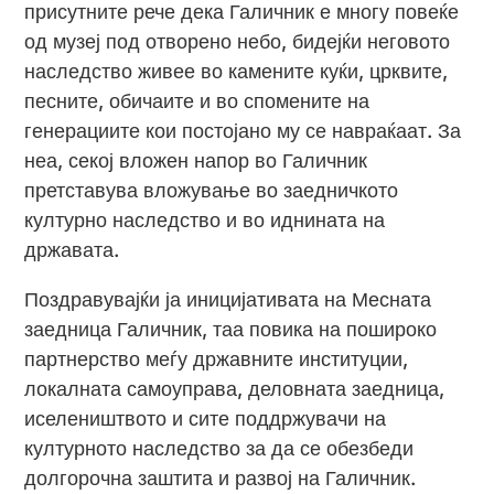
присутните рече дека Галичник е многу повеќе
од музеј под отворено небо, бидејќи неговото
наследство живее во камените куќи, црквите,
песните, обичаите и во спомените на
генерациите кои постојано му се навраќаат. За
неа, секој вложен напор во Галичник
претставува вложување во заедничкото
културно наследство и во иднината на
државата.
Поздравувајќи ја иницијативата на Месната
заедница Галичник, таа повика на пошироко
партнерство меѓу државните институции,
локалната самоуправа, деловната заедница,
иселеништвото и сите поддржувачи на
културното наследство за да се обезбеди
долгорочна заштита и развој на Галичник.