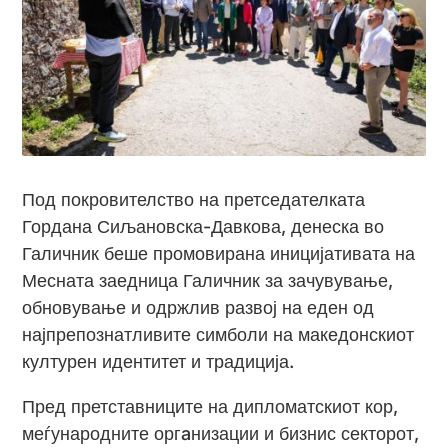
Под покровителство на претседателката
Гордана Сиљановска-Давкова, денеска во
Галичник беше промовирана иницијативата на
Месната заедница Галичник за зачувување,
обновување и одржлив развој на еден од
најпрепознатливите симболи на македонскиот
културен идентитет и традиција.
Пред претставниците на дипломатскиот кор,
меѓународните оргaнизации и бизнис секторот,