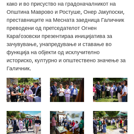
како и во присуство на градоначалникот на
Општина Маврово и Ростуше, Онер Јакупоски,
преставниците на Месната заедница Галичник
преводени од претседателот Огнен
Караѓозовски презентираа иницијатива за
зачувување, унапредување и ставање во
функција на објекти од исклучително
историско, културно и општествено значење за
Галичник.