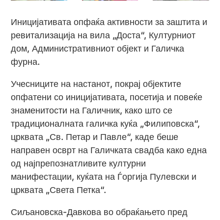
Иницијативата опфаќа активности за заштита и
ревитализација на вила „Доста“, Културниот
дом, Административниот објект и Галичка
фурна.
Учесниците на настанот, покрај објектите
опфатени со иницијативата, посетија и повеќе
знаменитости на Галичник, како што се
традиционалната галичка куќа „Филиповска“,
црквата „Св. Петар и Павле“, каде беше
направен осврт на Галичката свадба како една
од најпрепознатливите културни
манифестации, куќата на Ѓоргија Пулевски и
црквата „Света Петка“.
Сиљановска-Давкова во обраќањето пред