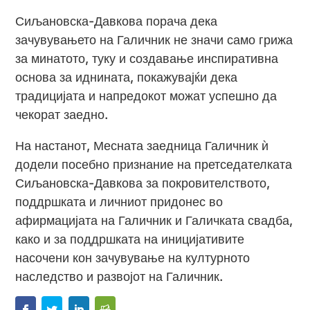
Сиљановска-Давкова порача дека
зачувувањето на Галичник не значи само грижа
за минатото, туку и создавање инспиративна
основа за иднината, покажувајќи дека
традицијата и напредокот можат успешно да
чекорат заедно.
На настанот, Месната заедница Галичник ѝ
додели посебно признание на претседателката
Сиљановска-Давкова за покровителството,
поддршката и личниот придонес во
афирмацијата на Галичник и Галичката свадба,
како и за поддршката на иницијативите
насочени кон зачувување на културното
наследство и развојот на Галичник.