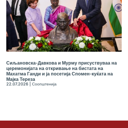
Сиљановска-Давкова и Мурму присуствуваа на
церемонијата на откривање на бистата на
Махатма Ганди и ја посетија Спомен-куќата на
Мајка Тереза
22.07.2026
|
Соопштенија