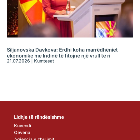
Siljanovska Davkova: Erdhi koha marrëdhëniet
ekonomike me Indinë të fitojnë një vrull të ri
21.07.2026
|
Kumtesat
Lidhje të rëndësishme
Kuvendi
Qeveria
Agjencia e zbulimit