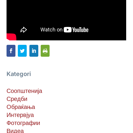
Kategori
Соопштенија
Средби
Обраќања
Интервјуа
Фотографии
Видеа