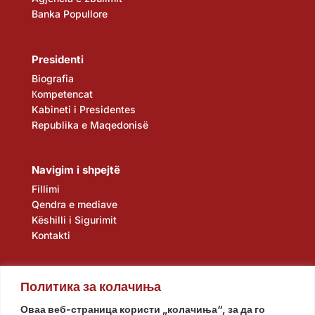
Banka Popullore
Presidenti
Biografia
Кompetencat
Kabineti i Presidentes
Republika e Maqedonisë
Navigim i shpejtë
Fillimi
Qendra e mediave
Këshilli i Sigurimit
Kontakti
Политика за колачиња
Оваа веб-страница користи „колачиња“, за да го