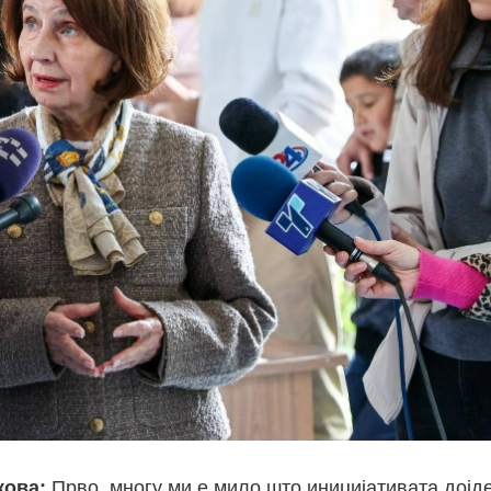
кова:
Прво, многу ми е мило што иницијативата дојд