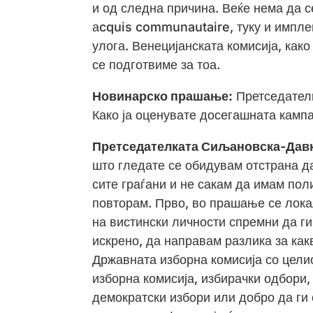
и од следна причина. Веќе нема да с
аcquis communautaire, туку и импле
улога. Венецијанската комисија, как
се подготвиме за тоа.
Новинарско прашање:
Претседателк
Како ја оценувате досегашната камп
Претседателката Сиљановска-Дав
што гледате се обидувам отстрана да
сите граѓани и не сакам да имам пол
повторам. Прво, во прашање се лока
на вистински личности спремни да г
искрено, да направам разлика за как
Државната изборна комисија со цели
изборна комисија, избирачки одбори
демократски избори или добро да ги