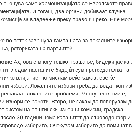
е оценува само хармонизацијата со Европското прав
ментацијата. И тогаш, два органи добиваат клучна
о комисија за владеење преку право и Греко. Ние мор
е во петок завршува кампањата за локалните избор
ања, реториката на партиите?
кова:
Ах, ова е многу тешко прашање, бидејќи јас ка
 ги гледам настаните бидејќи сум претседателка на
итичко влијание, но мислам веќе кажав, еве ќе
лни избори. Локалните избори треба да водат кон из
и решаваат локалните проблеми. Многу тешко ми е,
ви избори се работи. Второ, не сакам да поверувам д
от систем на општински изборни комисии, градска
, после 30 години нема капацитет да спроведе фер и
 спроведе изборите. Очекувам изборите да поминат 