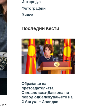
Интервјуа
Фотографии
Видеа
Последни вести
Обраќање на
претседателката
Сиљановска-Давкова по
повод одбележувањето на
2 Август – Илинден
е од