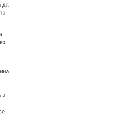
а да
ото
а
ако
и
зина
 и
се