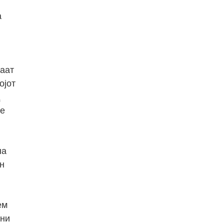
.
а
маат
ојот
д
те
на
ен
ем
ени