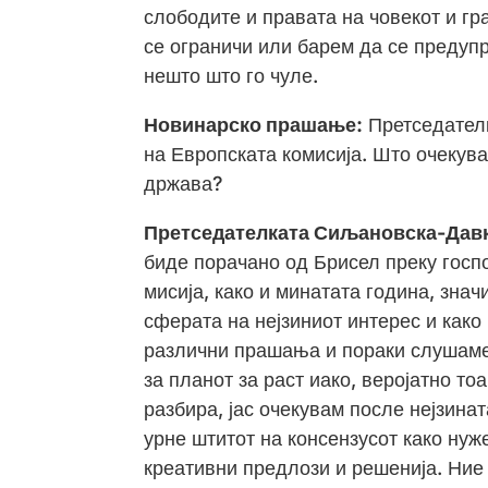
слободите и правата на човекот и гр
се ограничи или барем да се предупр
нешто што го чуле.
Новинарско прашање:
Претседателк
на Европската комисија. Што очекува
држава?
Претседателката Сиљановска-Дав
биде порачано од Брисел преку госпо
мисија, како и минатата година, знач
сферата на нејзиниот интерес и како
различни прашања и пораки слушаме
за планот за раст иако, веројатно то
разбира, јас очекувам после нејзинат
урне штитот на консензусот како нуже
креативни предлози и решенија. Ние