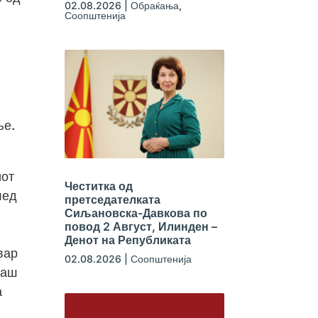
02.08.2026
|
Обраќања
,
Соопштенија
ње.
иот
Честитка од
лед
претседателката
Сиљановска-Давкова по
повод 2 Август, Илинден –
Денот на Републиката
вар
02.08.2026
|
Соопштенија
наш
а