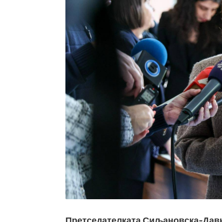
Претседателката Сиљановска-Дав