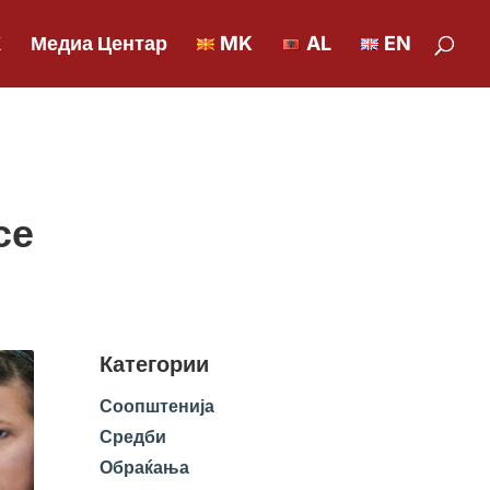
К
Медиа Центар
MK
AL
EN
се
Категории
Соопштенија
Средби
Обраќања