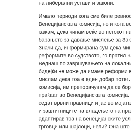
на либерални устави и закони.
Имало периоди кога сме биле ревно
Венецијанската комисија, но и кога 
кажам, дека чинам веќе во петокот н
барањето за давање мислење за Зако
Значи да, информирана сум дека мини
реформите во судството, го пратил н
Веднаш по завршувањето на локалнит
бидејќи не може да имаме реформи в
мислам дека тоа е еден добар потег.
комисија, им препорачувам да се бора
праќаат во Венецијанската комисија
седат врвни правници и јас во мојат
и заштитниците на владењето на пра
адаптирав тоа на венецијанските усл
трговци или шајлоци, нели? Она што