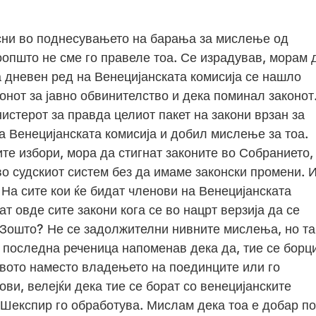
сни во поднесувањето на барања за мислење од
воопшто не сме го правеле тоа. Се израдував, морам 
а дневен ред на Венецијанската комисија се нашло
нот за јавно обвинителство и дека поминал законот
стерот за правда целиот пакет на закони врзан за
а Венецијанската комисија и добил мислење за тоа.
е избори, мора да стигнат законите во Собранието,
о судскиот систем без да имаме законски промени. 
 На сите кои ќе бидат членови на Венецијанската
т овде сите закони кога се во нацрт верзија да се
. Зошто? Не се задолжителни нивните мислења, но т
а последна реченица напоменав дека да, тие се борц
вото наместо владењето на поединците или го
ови, велејќи дека тие се борат со венецијанските
 Шекспир го обработува. Мислам дека тоа е добар по