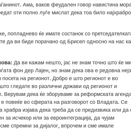
аѓанинот. Ама, ваков феудален говор навистина мор
едат оти полно луѓе мислат дека тоа било најхрабр
е, попладнево ќе имате состанок со претседателкат
те да ви биде порачано од Брисел односно на нас к
кова:
Да ви кажам нешто, јас не знам точно што ќе м
ѓата фон дер Лајен, но знам дека ова е редовна неј
и посета на регионот. Добро е што регионот е во
 што гледате во различни држави од регионот и
. Верувам дека ќе зборуваме за реформската агенда
а е повеќе во сферата на разговорот со Владата. Се
а храбра изјава дека треба да се предизвика или да 
н за исчекор или за евроинтеграција, да чујам
 сме спремни за дијалог, впрочем и сме имале