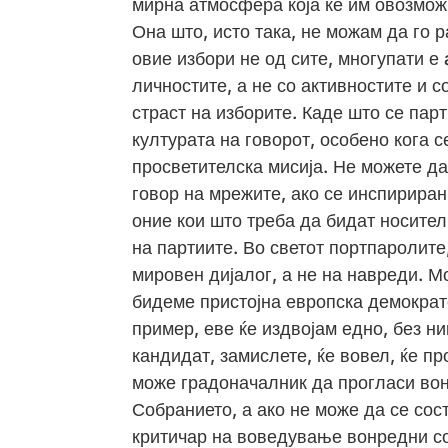
мирна атмосфера која ќе им овозможи
Она што, исто така, не можам да го р
овие избори не од сите, многупати е
личностите, а не со активностите и с
страст на изборите. Каде што се пар
културата на говорот, особено кога 
просветителска мисија. Не можете да
говор на мрежите, ако се инспириран
оние кои што треба да бидат носител
на партиите. Во светот портпаролите,
мировен дијалог, а не на навреди. 
бидеме пристојна европска демокра
пример, еве ќе издвојам едно, без н
кандидат, замислете, ќе вовел, ќе п
може градоначалник да прогласи вон
Собранието, а ако не може да се сос
критичар на воведување вонредни сос