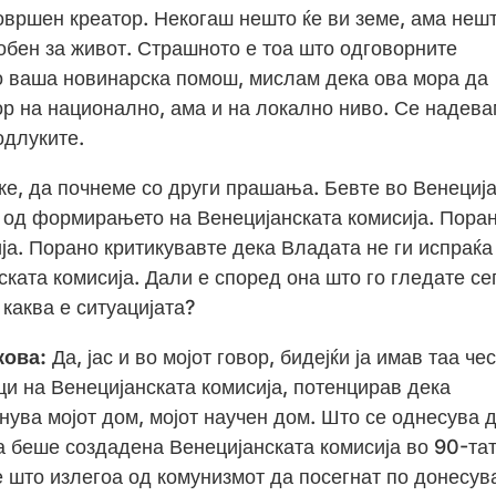
овршен креатор. Некогаш нешто ќе ви земе, ама нешт
собен за живот. Страшното е тоа што одговорните
Со ваша новинарска помош, мислам дека ова мора да
р на национално, ама и на локално ниво. Се надева
одлуките.
е, да почнеме со други прашања. Бевте во Венеција
од формирањето на Венецијанската комисија. Пора
ја. Порано критикувавте дека Владата не ги испраќа
ката комисија. Дали е според она што го гледате се
каква е ситуацијата?
кова:
Да, јас и во мојот говор, бидејќи ја имав таа чес
ци на Венецијанската комисија, потенцирав дека
нува мојот дом, мојот научен дом. Што се однесува 
оа беше создадена Венецијанската комисија во 90-та
е што излегоа од комунизмот да посегнат по донесу