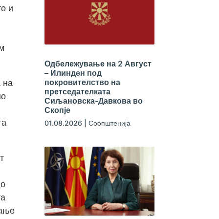
о и
м
Одбележување на 2 Август
– Илинден под
покровителство на
 на
претседателката
но
Сиљановска-Давкова во
Скопје
га
01.08.2026
|
Соопштенија
т
до
та
вање