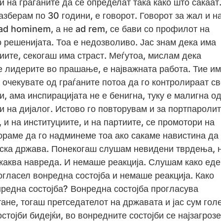
 на граѓаните да се определат така како што сакаат
азберам по 30 години, е говорот. Говорот за жал и н
 ad hominem, а не ad rem, се бави со профилот на
о решенијата. Тоа е недозволиво. Јас знам дека има
тиите, секогаш има страст. Меѓутоа, мислам дека
се лидерите во прашање, е најважната работа. Тие и
 очекувате од граѓаните потоа да го контролираат св
и, ама инспирацијата не е бенигна, туку е малигна о
и на дијалог. Истово го повторувам и за портпароли
 и на институциите, и на партиите, се промотори на
Мораме да го надминеме тоа ако сакаме навистина да
тска држава. Понекогаш слушам невидени тврдења, 
икаква навреда. И немаше реакција. Слушам како ед
рогласел вонредна состојба и немаше реакција. Како
редна состојба? Вонредна состојба прогласува
тане, тогаш претседателот на државата и јас сум гол
тојби бидејќи, во вонредните состојби се најзагроз