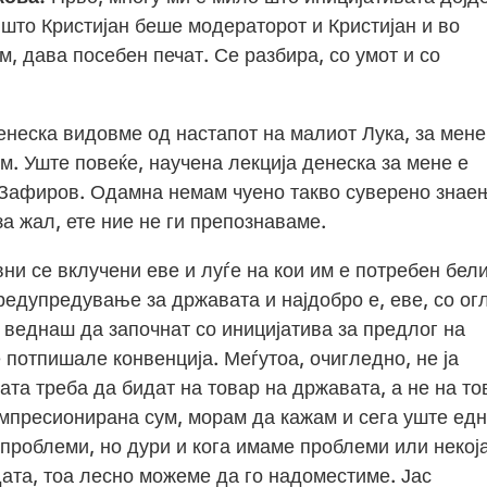
што Кристијан беше модераторот и Кристијан и во
м, дава посебен печат. Се разбира, со умот и со
енеска видовме од настапот на малиот Лука, за мене
. Уште повеќе, научена лекција денеска за мене е
 Зафиров. Одамна немам чуено такво суверено знае
за жал, ете ние не ги препознаваме.
вни се вклучени еве и луѓе на кои им е потребен бел
редупредување за државата и најдобро е, еве, со ог
 веднаш да започнат со иницијатива за предлог на
е потпишале конвенција. Меѓутоа, очигледно, не ја
ата треба да бидат на товар на државата, а не на то
Импресионирана сум, морам да кажам и сега уште ед
проблеми, но дури и кога имаме проблеми или некој
ата, тоа лесно можеме да го надоместиме. Јас