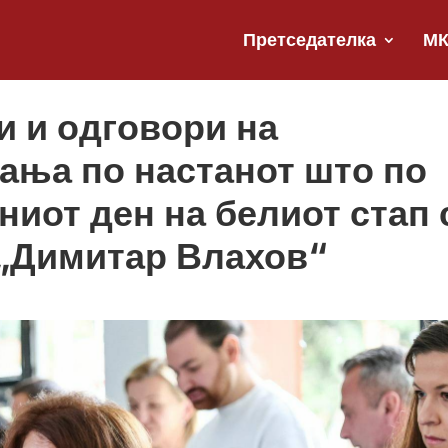
Претседателка
М
и и одговори на
ања по настанот што по
иот ден на белиот стап 
„Димитар Влахов“