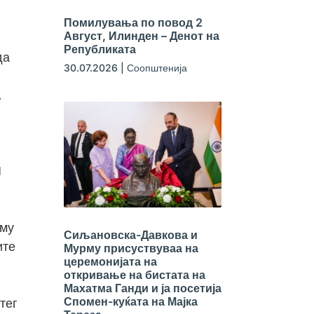
Помилувања по повод 2
Август, Илинден – Денот на
Републиката
да
30.07.2026
|
Соопштенија
.
И
аму
Сиљановска-Давкова и
ите
Мурму присуствуваа на
церемонијата на
откривање на бистата на
Махатма Ганди и ја посетија
Спомен-куќата на Мајка
тег