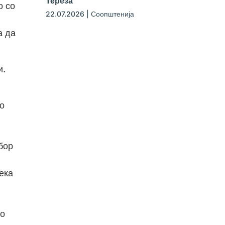
Тереза
о со
22.07.2026
|
Соопштенија
а да
и.
ко
бор
ека
во