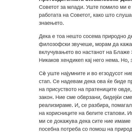
Советот за млади. Уште помило ми е 
работата на Советот, како што слуша
знаењето.
Дека е тоа нешто сосема природно д
филозофски звучеше, морам да кажам
вклучувањето во настанот на Блаже
Никаков хендикеп кај него нема. Но, 
Сè уште најумните и во егзодусот ни
стап. Се надевам дека ова ќе биде п
на присуството на пратениците овде,
закон. Ние сме обврзани, бидејќи см
реализираме. И, се разбира, помагал
на корисниците на белите стапови. 
ми се докажува дека сите ние имаме 
посебна потреба со помош на природ