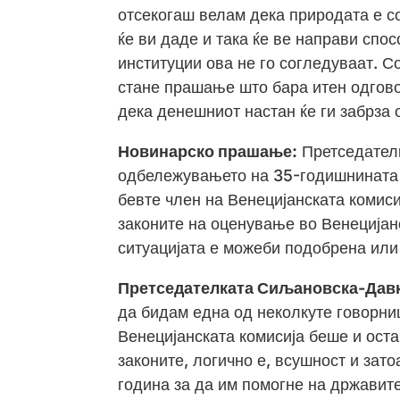
отсекогаш велам дека природата е с
ќе ви даде и така ќе ве направи спо
институции ова не го согледуваат. 
стане прашање што бара итен одгово
дека денешниот настан ќе ги забрза 
Новинарско прашање:
Претседателк
одбележувањето на 35-годишнината 
бевте член на Венецијанската комиси
законите на оценување во Венецијанс
ситуацијата е можеби подобрена или 
Претседателката Сиљановска-Дав
да бидам една од неколкуте говорни
Венецијанската комисија беше и оста
законите, логично е, всушност и зат
година за да им помогне на државит