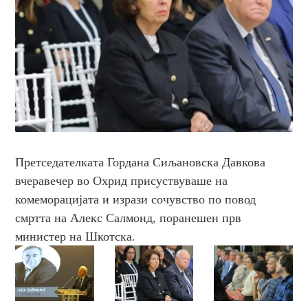
Претседателката Гордана Сиљановска Давкова
вчеравечер во Охрид присуствуваше на
комеморацијата и изрази сочувство по повод
смртта на Алекс Салмонд, поранешен прв
министер на Шкотска.