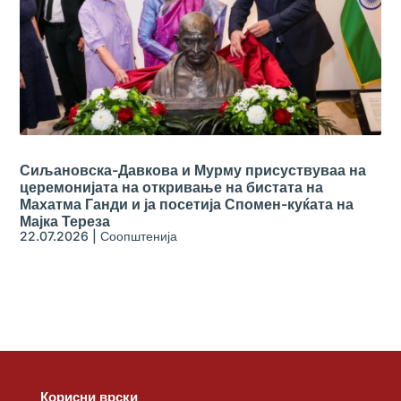
Сиљановска-Давкова и Мурму присуствуваа на
церемонијата на откривање на бистата на
Махатма Ганди и ја посетија Спомен-куќата на
Мајка Тереза
22.07.2026
|
Соопштенија
Корисни врски