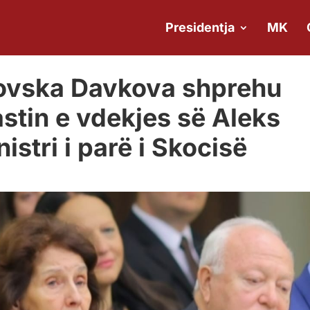
Presidentja
MK
novska Davkova shprehu
stin e vdekjes së Aleks
istri i parë i Skocisë