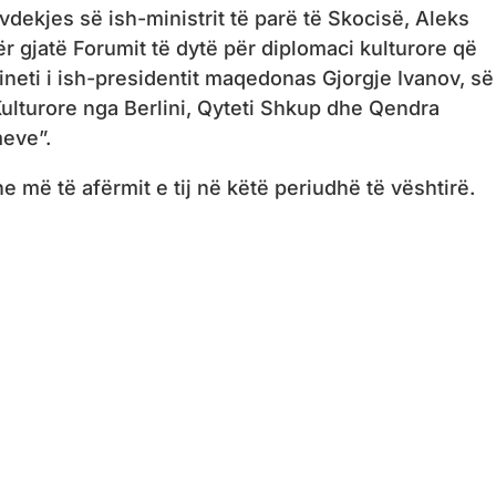
vdekjes së ish-ministrit të parë të Skocisë, Aleks
ër gjatë Forumit të dytë për diplomaci kulturore që
eti i ish-presidentit maqedonas Gjorgje Ivanov, së
Kulturore nga Berlini, Qyteti Shkup dhe Qendra
eve”.
 më të afërmit e tij në këtë periudhë të vështirë.