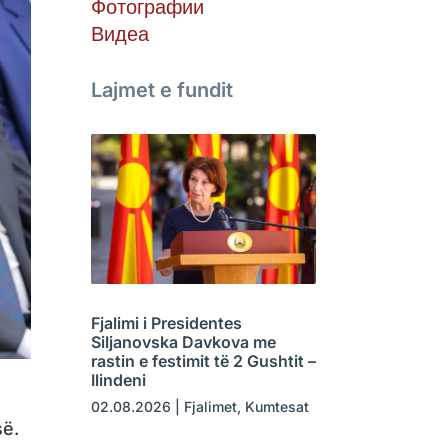
Фотографии
Видеа
Lajmet e fundit
Fjalimi i Presidentes
Siljanovska Davkova me
rastin e festimit të 2 Gushtit –
Ilindeni
02.08.2026
|
Fjalimet
,
Kumtesat
së.