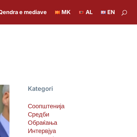
Qendra e mediave
MK
AL
EN
Kategori
Соопштенија
Средби
Обраќања
Интервјуа