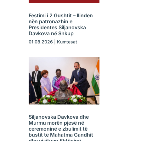
Festimi i 2 Gushtit – Ilinden
nën patronazhin e
Presidentes Siljanovska
Davkova në Shkup
01.08.2026
|
Kumtesat
Siljanovska Davkova dhe
Murmu morën pjesë në
ceremoninë e zbulimit të
bustit të Mahatma Gandhit
dhe vizituan Shtëpinë