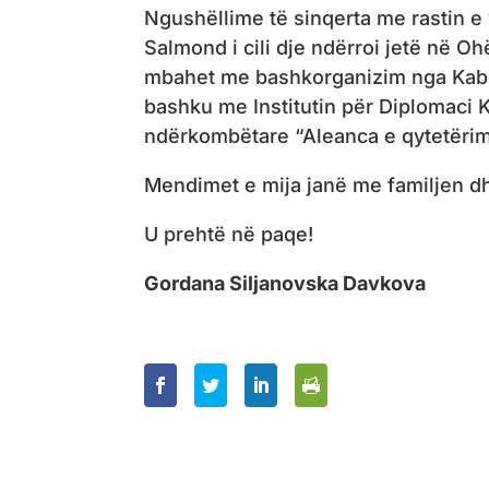
Ngushëllime të sinqerta me rastin e 
Salmond i cili dje ndërroi jetë në Oh
mbahet me bashkorganizim nga Kabin
bashku me Institutin për Diplomaci 
ndërkombëtare “Aleanca e qytetërim
Mendimet e mija janë me familjen dhe
U prehtë në paqe!
Gordana Siljanovska Davkova