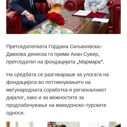
Претседателката Гордана Сиљановска-
Давкова денеска го прими Акан Сувер,
претседател на фондацијата „Мармара“.
На средбата се разговараше за улогата на
фондацијата во поттикнувањето на
меѓународната соработка и регионалниот
дијалог, како и за можностите за
продлабочување на македонско-турските
односи.