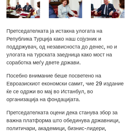
Претседателката ја истакна улогата на
Република Турција како наш сојузник и
поддржувач, од независноста до денес, но и
улогата на турската заедница како мост на
соработка меѓу двете држави.
Посебно внимание беше посветено на
Евроазискиот економски самит, чие 29 издание
ќе се одржи во мај во Истанбул, во
организација на фондацијата.
Претседателката оцени дека станува збор за
важна платформа што обединува државници,
политичари, академици, бизнис-лидери,