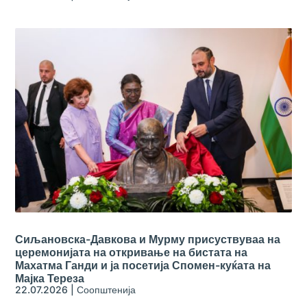
Сиљановска-Давкова и Мурму присуствуваа на
церемонијата на откривање на бистата на
Махатма Ганди и ја посетија Спомен-куќата на
Мајка Тереза
22.07.2026
|
Соопштенија