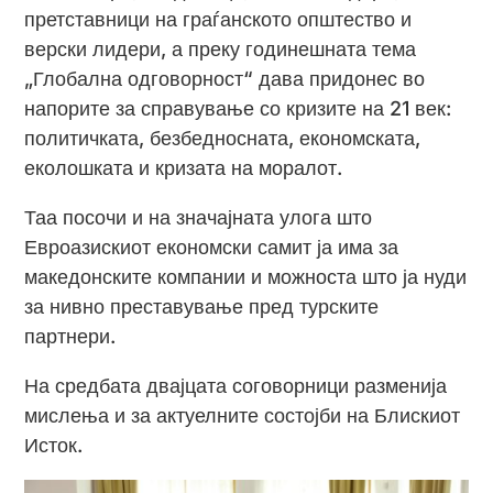
претставници на граѓанското општество и
верски лидери, а преку годинешната тема
„Глобална одговорност“ дава придонес во
напорите за справување со кризите на 21 век:
политичката, безбедносната, економската,
еколошката и кризата на моралот.
Таа посочи и на значајната улога што
Евроазискиот економски самит ја има за
македонските компании и можноста што ја нуди
за нивно преставување пред турските
партнери.
На средбата двајцата соговорници разменија
мислења и за актуелните состојби на Блискиот
Исток.