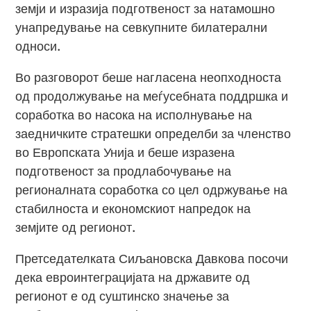
земји и изразија подготвеност за натамошно
унапредување на севкупните билатерални
односи.
Во разговорот беше нагласена неопходноста
од продолжување на меѓусебната поддршка и
соработка во насока на исполнување на
заедничките стратешки определби за членство
во Европската Унија и беше изразена
подготвеност за продлабочување на
регионалната соработка со цел одржување на
стабилноста и економскиот напредок на
земјите од регионот.
Претседателката Сиљановска Давкова посочи
дека евроинтеграцијата на државите од
регионот е од суштинско значење за