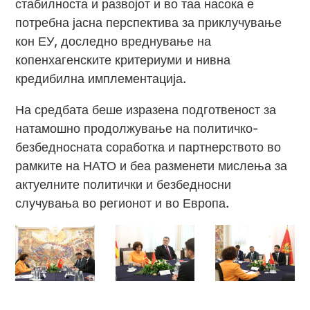
стабилноста и развојот и во таа насока е
потребна јасна перспектива за приклучување
кон ЕУ, доследно вреднување на
копенхагенските критериуми и нивна
кредибилна имплементација.
На средбата беше изразена подготвеност за
натамошно продолжување на политичко-
безбедносната соработка и партнерството во
рамките на НАТО и беа разменети мислења за
актуелните политички и безбедносни
случувања во регионот и во Европа.