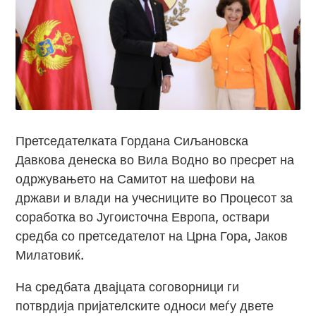
Претседателката Гордана Сиљановска
Давкова денеска во Вила Водно во пресрет на
одржувањето на Самитот на шефови на
држави и влади на учесниците во Процесот за
соработка во Југоисточна Европа, оствари
средба со претседателот на Црна Гора, Јаков
Милатовиќ.
На средбата двајцата соговорници ги
потврдија пријателските односи меѓу двете