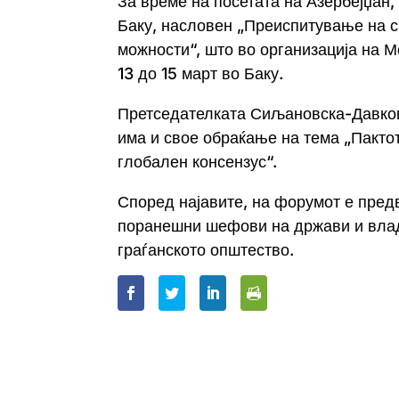
За време на посетата на Азербејџан,
Баку, насловен „Преиспитување на с
можности“, што во организација на 
13 до 15 март во Баку.
Претседателката Сиљановска-Давкова
има и свое обраќање на тема „Пакто
глобален консензус“.
Според најавите, на форумот е пред
поранешни шефови на држави и влад
граѓанското општество.