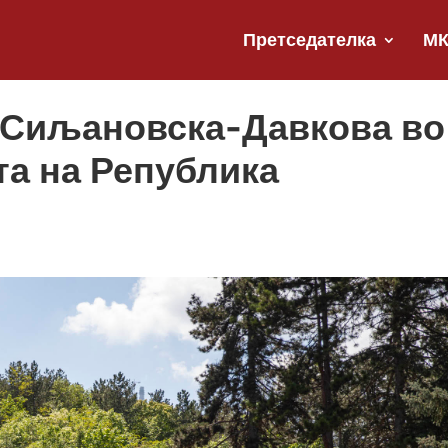
Претседателка
М
 Сиљановска-Давкова во
та на Република