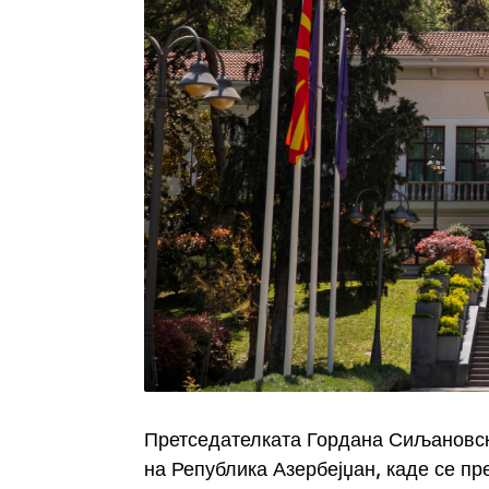
Претседателката Гордана Сиљановск
на Република Азербејџан, каде се п