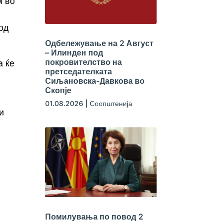
м во
од
Одбележување на 2 Август
– Илинден под
покровителство на
а ќе
претседателката
Сиљановска-Давкова во
Скопје
01.08.2026
|
Соопштенија
и
Помилувања по повод 2