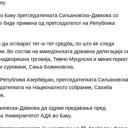
ку.
 во Баку претседателката Сиљановска-Давкова со
ќе биде примена од претседателот на Република
да остварат тет-а-тет средба, по што ќе следи
ии. Во состав на македонската државна делегација с
надворешна трговија, Тимчо Муцунски и министеркат
ни суровини, Сања Божиновска.
 Република Азербејџан, претседателката Сиљановска
едателката на Националното собрание, Сахиба
в.
ановска-Давкова да одржи предавање пред
на Универзитетот АДА во Баку.