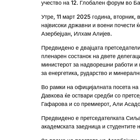
учество на 12. Глобален форум во Ба
Утре, 11 март 2025 година, вторник,
највисоки државни и воени почести 
Азербејџан, Илхам Алијев.
Предвидено е двајцата претседатели 
пленарен состанок на двете делегац
министерот за надворешни работи и 
за енергетика, рударство и минерал
Во рамки на официјалната посета на
Давкова ќе оствари средби со претс
Гафарова и со премиерот, Али Асадо
Предвидено е претседателката Сиљ
академската заедница и студентите 