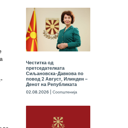
е
а
Честитка од
претседателката
Сиљановска-Давкова по
повод 2 Август, Илинден –
-
Денот на Републиката
02.08.2026
|
Соопштенија