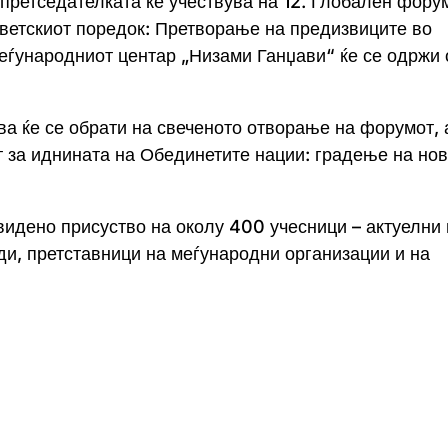
 претседателката ќе учествува на 12. Глобален фору
ветскиот поредок: Претворање на предизвиците во
Меѓународниот центар „Низами Ганџави“ ќе се одржи 
 ќе се обрати на свеченото отворање на форумот, 
т за иднината на Обединетите нации: градење на нов
видено присуство на околу 400 учесници – актуелни 
и, претставници на меѓународни организации и на