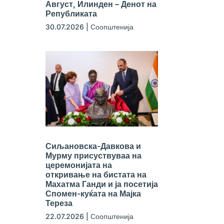
Август, Илинден – Денот на
Републиката
30.07.2026
|
Соопштенија
Сиљановска-Давкова и
Мурму присуствуваа на
церемонијата на
откривање на бистата на
Махатма Ганди и ја посетија
Спомен-куќата на Мајка
Тереза
22.07.2026
|
Соопштенија