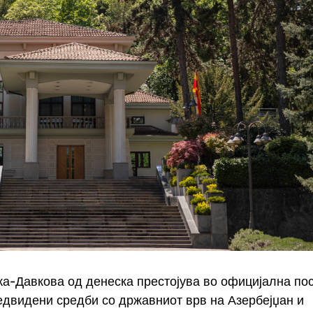
а-Давкова од денеска престојува во официјална по
редвидени средби со државниот врв на Азербејџан и