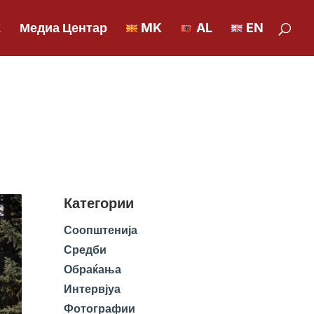
К
Медиа Центар
MK
AL
EN
Категории
Соопштенија
Средби
Обраќања
Интервјуа
Фотографии