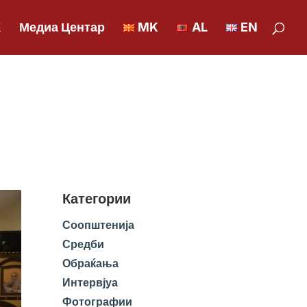
К
Медиа Центар
MK
AL
EN
Категории
Соопштенија
Средби
Обраќања
Интервјуа
Фотографии