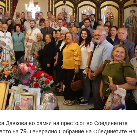
 Давкова во рамки на престојот во Соединетите
вото на 79. Генерално Собрание на Обединетите На