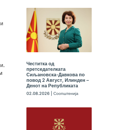
 и
Честитка од
и.
претседателката
м
Сиљановска-Давкова по
повод 2 Август, Илинден –
Денот на Републиката
02.08.2026
|
Соопштенија