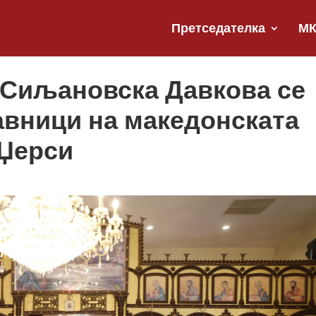
Претседателка
М
 Сиљановска Давкова се
авници на македонската
 Џерси