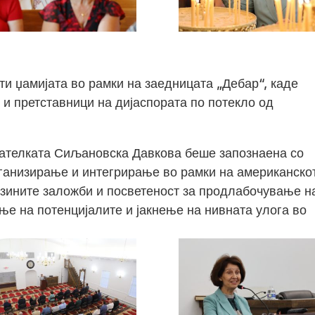
ти џамијата во рамки на заедницата „Дебар“, каде
 и претставници на дијаспората по потекло од
дателката Сиљановска Давкова беше запознаена со
рганизирање и интегрирање во рамки на американско
зините заложби и посветеност за продлабочување н
ње на потенцијалите и јакнење на нивната улога во