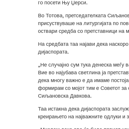
го посети Њу Џерси.
Во Тотова, претседателката Сиљанов
присуствуваше на литургијата по по
оствари средба со претставници на 
На средбата таа најави дека наскор
дијаспората.
„Не случајно сум тука денеска меѓу 
Вие во најубава светлина ја претста
дека многу важно е да имаме постојан
формирам со мојот тим е Советот за 
Сиљановска Давкова.
Таа истакна дека дијаспората заслуж
креирањето на најважните одлуки и з