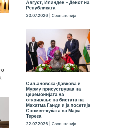
Август, Илинден – Денот на
Републиката
30.07.2026
|
Соопштенија
то
а
Сиљановска-Давкова и
Мурму присуствуваа на
церемонијата на
откривање на бистата на
Махатма Ганди и ја посетија
Спомен-куќата на Мајка
Тереза
22.07.2026
|
Соопштенија