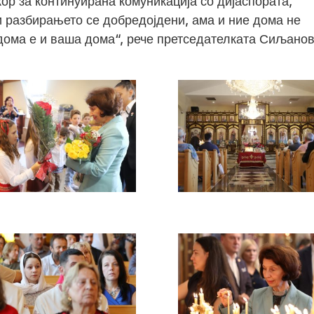
ор за континуирана комуникација со дијаспората,
и разбирањето се добредојдени, ама и ние дома не
дома е и ваша дома“, рече претседателката Сиљано