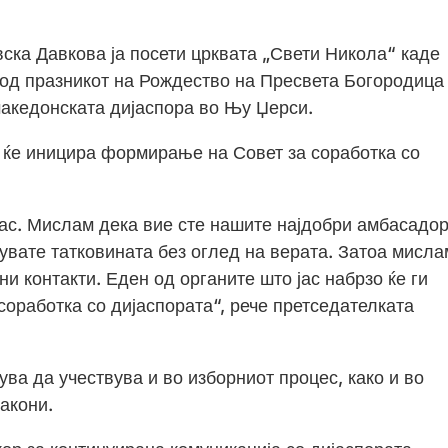
ска Давкова ја посети црквата „Свети Никола“ каде
вод празникот на Рождество на Пресвета Богородица
македонската дијаспора во Њу Џерси.
о ќе иницира формирање на Совет за соработка со
вас. Мислам дека вие сте нашите најдобри амбасадор
вувате татковината без оглед на верата. Затоа мисла
и контакти. Еден од органите што јас набрзо ќе ги
соработка со дијаспората“, рече претседателката
ува да учествува и во изборниот процес, како и во
акони.