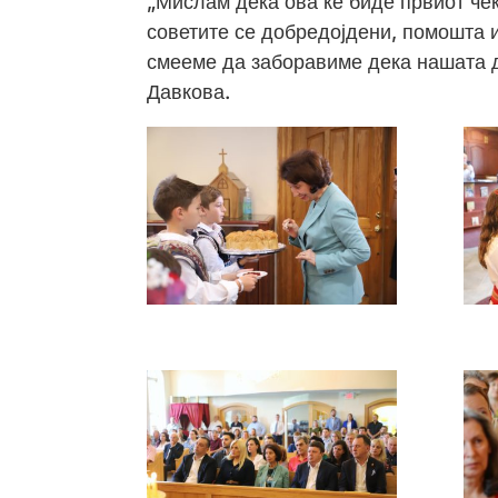
„Мислам дека ова ќе биде првиот чек
советите се добредојдени, помошта 
смееме да заборавиме дека нашата 
Давкова.