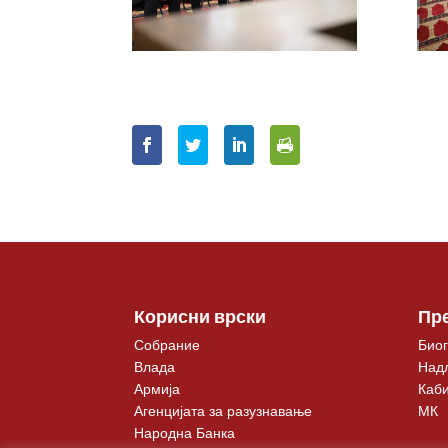
Корисни врски
Пр
Собрание
Биог
Влада
Над
Армија
Каби
Агенцијата за разузнавање
МК
Народна Банка