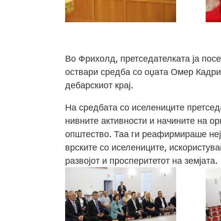
Во Фрихолд, претседателката ја посе
оствари средба со оџата Омер Кадри
дебарскиот крај.
На средбата со иселениците претсе
нивните активности и начините на о
општество. Таа ги реафирмираше неј
врските со иселениците, искористува
развојот и просперитетот на земјата.