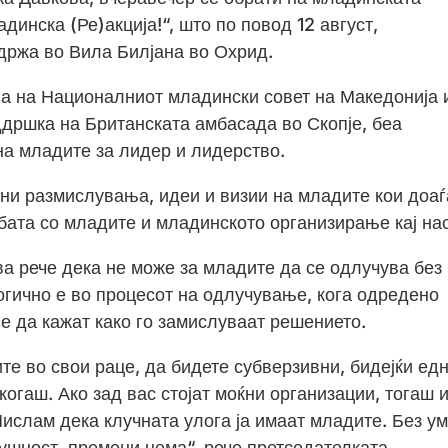
динска (Ре)акција!“, што по повод 12 август,
држа во Вила Билјана во Охрид.
ија на Националниот младински совет на Македонија 
ддршка на Британската амбасада во Скопје, беа
на младите за лидер и лидерство.
ени размислувања, идеи и визии на младите кои доаѓ
јбата со младите и младинското организирање кај нас
 рече дека не може за младите да се одлучува без
огично е во процесот на одлучување, кога одредено
е да кажат како го замислуваат решението.
те во свои раце, да бидете субверзивни, бидејќи ед
когаш. Ако зад вас стојат моќни организации, тогаш 
Мислам дека клучната улога ја имаат младите. Без ум
лушност, промени нема“, рече претседателката