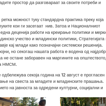
адите простор да разговараат за своите потреби и
ретка можност туку стандардна практика преку која
уките кои ги засегаат нив. Затоа и Националниот
 една деценија работи на креирање политики и мерки
адинско учество и младински политики, Стратегијата 
авје кај млади како позначајни системски решенија.
ојни, но секогаш нашата работа е водена од најдоб
 да не остане заборавен на маргините на општеството
на НМСМ.
 одбележува секоја година на 12 август е прогласен
гање на свеста за младите и младинските прашања.
ието на јавноста за одредени културни, социјални и