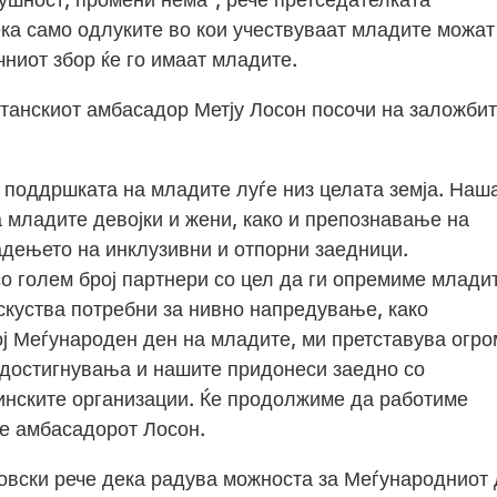
ка само одлуките во кои учествуваат младите можат
чниот збор ќе го имаат младите.
итанскиот амбасадор Метју Лосон посочи на заложби
 поддршката на младите луѓе низ целата земја. Наш
 младите девојки и жени, како и препознавање на
радењето на инклузивни и отпорни заедници.
 голем број партнери со цел да ги опремиме млади
скуства потребни за нивно напредување, како
ој Меѓународен ден на младите, ми претставува огр
 достигнувања и нашите придонеси заедно со
инските организации. Ќе продолжиме да работиме
е амбасадорот Лосон.
вски рече дека радува можноста за Меѓународниот 