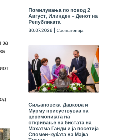
Помилувања по повод 2
Август, Илинден – Денот на
Републиката
30.07.2026
|
Соопштенија
 за
за
риот
,
 од
Сиљановска-Давкова и
Мурму присуствуваа на
церемонијата на
откривање на бистата на
Махатма Ганди и ја посетија
Спомен-куќата на Мајка