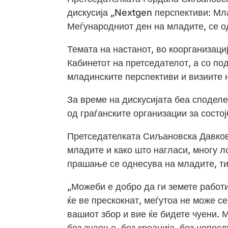
дискусија „Nextgen перспективи: Мла
Меѓународниот ден на младите, се о
Темата на настанот, во коорганизац
Кабинетот на претседателот, а со по
младинските перспективи и визиите 
За време на дискусијата беа сподел
од граѓанските организации за состо
Претседателката Сиљановска Давкова
младите и како што нагласи, многу л
прашање се однесува на младите, ти
„Можеби е добро да ги земете работи
ќе ве прескокнат, меѓутоа не може се
вашиот збор и вие ќе бидете чуени. 
без знаење, без креација, без непос