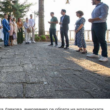
а Давкова, вчеравечер се обрати на младинската