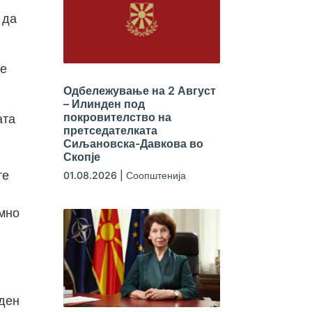
 да
те
Одбележување на 2 Август
– Илинден под
покровителство на
ата
претседателката
Сиљановска-Давкова во
Скопје
те
01.08.2026
|
Соопштенија
омно
ден