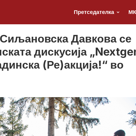
Претседателка
М
 Сиљановска Давкова се
ската дискусија „Nextge
динска (Ре)акција!“ во