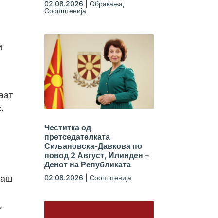
02.08.2026
|
Обраќања
,
Соопштенија
и
аат
.
Честитка од
претседателката
Сиљановска-Давкова по
повод 2 Август, Илинден –
Денот на Републиката
02.08.2026
|
Соопштенија
наш
и
,