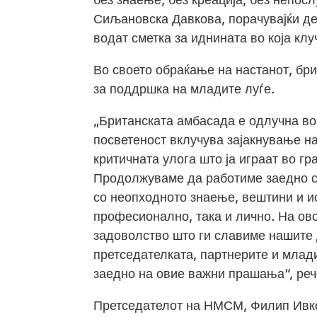
Сиљановска Давкова, порачувајќи де
водат сметка за иднината во која клу
Во своето обраќање на настанот, бр
за поддршка на младите луѓе.
„Британската амбасада е одлучна во
посветеност вклучува зајакнување на
критичната улога што ја играат во г
Продолжуваме да работиме заедно со
со неопходното знаење, вештини и и
професионално, така и лично. На ов
задоволство што ги славиме нашите
претседателката, партнерите и млад
заедно на овие важни прашања“, реч
Претседателот на НМСМ, Филип Ивко