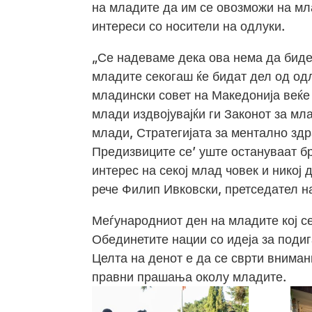
на младите да им се овозможи на мл
интереси со носители на одлуки.
„Се надеваме дека ова нема да биде 
младите секогаш ќе бидат дел од одл
младински совет на Македонија веќе
млади издвојувајќи ги Законот за мл
млади, Стратегијата за ментално здр
Предизвиците се’ уште остануваат бр
интерес на секој млад човек и никој
рече Филип Ивковски, претседател 
Меѓународниот ден на младите кој се
Обединетите нации со идеја за поди
Целта на денот е да се сврти вниман
правни прашања околу младите.