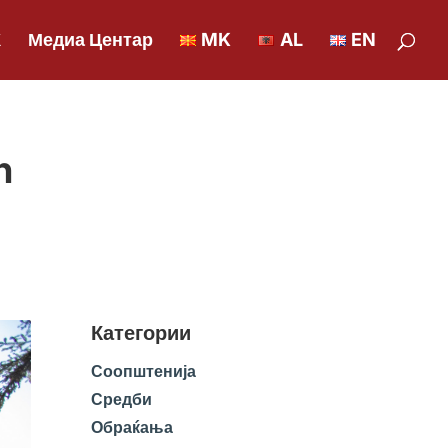
К
Медиа Центар
MK
AL
EN
n
Категории
Соопштенија
Средби
Обраќања