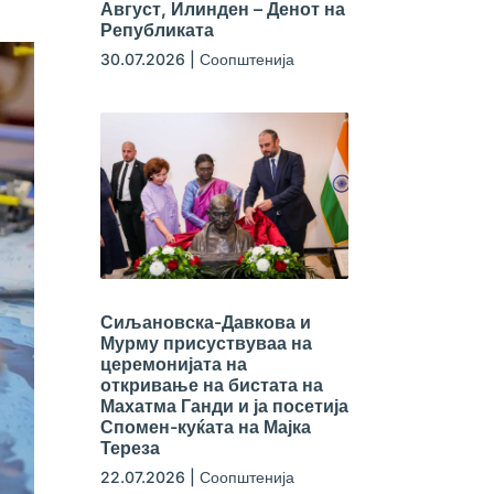
Август, Илинден – Денот на
Републиката
30.07.2026
|
Соопштенија
Сиљановска-Давкова и
Мурму присуствуваа на
церемонијата на
откривање на бистата на
Махатма Ганди и ја посетија
Спомен-куќата на Мајка
Тереза
22.07.2026
|
Соопштенија