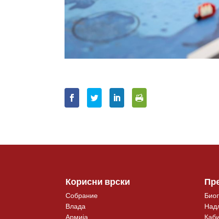
Корисни врски
Пр
Собрание
Биог
Влада
Над
Армија
Каби