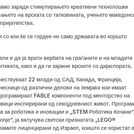
 само заради стимулирањето креативни технолошки
вањето на врската со татковината, учењето македонс
пријателства.
 со кои ќе се гордее не само државата во којашто
ели е да ја врати вербата на граѓаните и на младите
тиката, како и да ги зајакне врските со дијаспората.
чествуваат 22 млади од САД, Канада, Франција,
учесници од различни делови на земјава кои имаат
програмираат FABLE компоненти под менторство на
извици инспирирани од секојдневниот живот. Програм
а за роботика и иновации и „STEM Роботика Кочани“
пје“, ја вклучува светски признатата „LEGO®
рамите лиценцирани од Израел, коишто се користат 