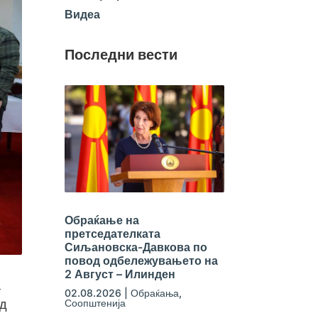
Видеа
Последни вести
Обраќање на
претседателката
Сиљановска-Давкова по
повод одбележувањето на
2 Август – Илинден
а
02.08.2026
|
Обраќања
,
Соопштенија
од