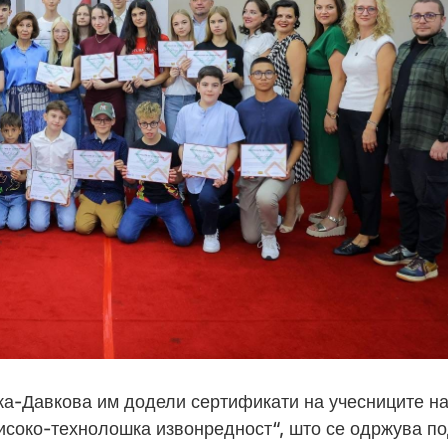
а-Давкова им додели сертификати на учесниците н
високо-технолошка извонредност“, што се одржува п