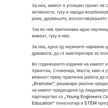
За неа, кампот е успешен проект не
активности, туку и заради возобнову
јазик, дружењето, воспоставувањето 
Таа во нив препознава идни научници
живеат, туку и ние.
За неа, една од нејзините најважни ц
државата, да ги заинтересира за поли
Во годинешното издание на кампот у
Хрватска, Словенија, Малта, како и 
можност преку практична работа да 
„Brainster“, решавајќи реални пред
на кампот предводена од Академијат
партнерство со „Young Engineers Ско
Education“ технологија и STEM прог