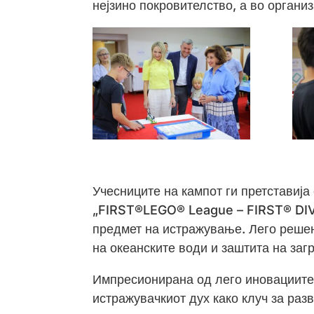
нејзино покровителство, а во органи
Учесниците на кампот ги претставија
„FIRST®LEGO® League – FIRST® DIV
предмет на истражување. Лего реше
на океанските води и заштита на заг
Импресионирана од лего иновациите
истражувачкиот дух како клуч за разв