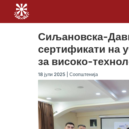
Сиљановска-Дав
сертификати на у
за високо-техно
18 јули 2025
|
Соопштенија