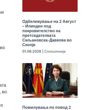
ки
Одбележување на 2 Август
– Илинден под
покровителство на
претседателката
Сиљановска-Давкова во
Скопје
 во
01.08.2026
|
Соопштенија
ата
, во
во
Помилувања по повод 2