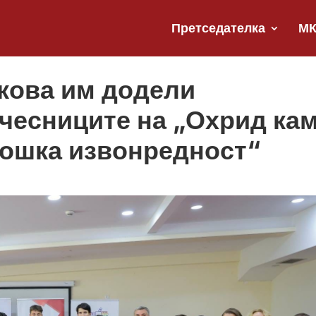
Претседателка
М
кова им додели
чесниците на „Охрид ка
лошка извонредност“