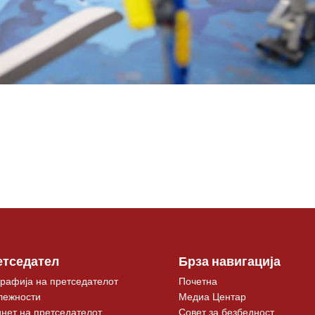
етседател
Брза навигација
рафија на претседателот
Почетна
лежности
Медиа Центар
нет на претседателот
Совет за безбедност