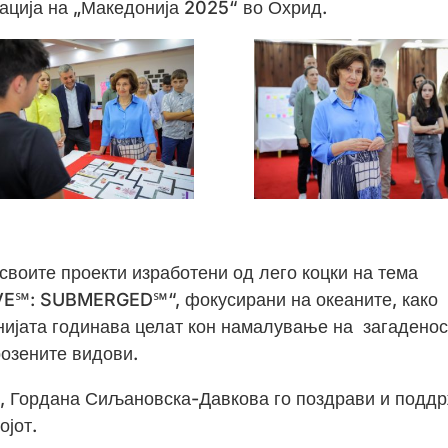
зација на „Македонија 2025“ во Охрид.
 своите проекти изработени од лего коцки на тема
E℠: SUBMERGED℠“, фокусирани на океаните, како
нијата годинава целат кон намалување на загаденос
розените видови.
, Гордана Сиљановска-Давкова го поздрави и подд
ојот.