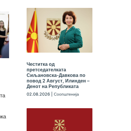
Честитка од
претседателката
Сиљановска-Давкова по
повод 2 Август, Илинден –
Денот на Републиката
02.08.2026
|
Соопштенија
та
ржа