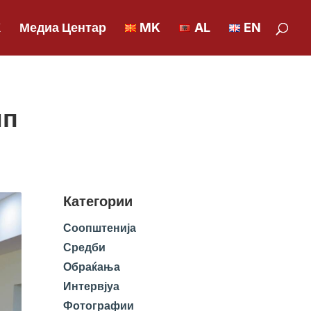
К
Медиа Центар
MK
AL
EN
мп
Категории
Соопштенија
Средби
Обраќања
Интервјуа
Фотографии