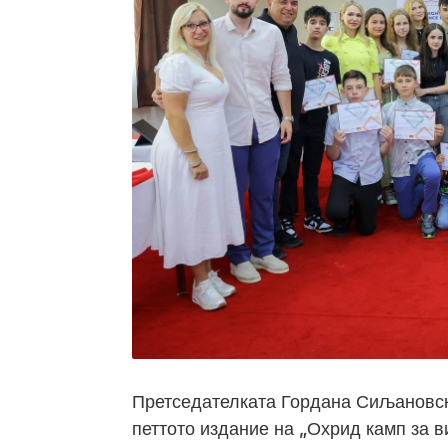
Претседателката Гордана Сиљановск
петтото издание на „Охрид камп за 