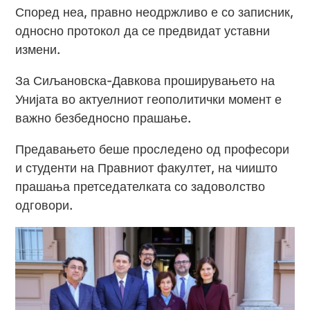
Според неа, правно неодржливо е со записник,
односно протокол да се предвидат уставни
измени.
За Сиљановска-Давкова проширувањето на
Унијата во актуелниот геополитички момент е
важно безбедносно прашање.
Предавањето беше проследено од професори
и студенти на Правниот факултет, на чиишто
прашања претседателката со задоволство
одговори.