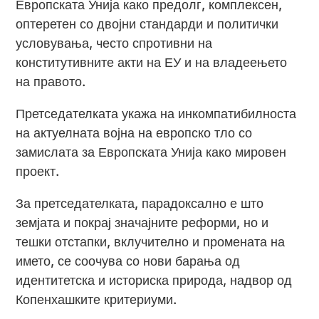
Европската Унија како предолг, комплексен,
оптеретен со двојни стандарди и политички
условувања, често спротивни на
конститутивните акти на ЕУ и на владеењето
на правото.
Претседателката укажа на инкомпатибилноста
на актуелната војна на европско тло со
замислата за Европската Унија како мировен
проект.
За претседателката, парадоксално е што
земјата и покрај значајните реформи, но и
тешки отстапки, вклучително и промената на
името, се соочува со нови барања од
идентитетска и историска природа, надвор од
Копенхашките критериуми.