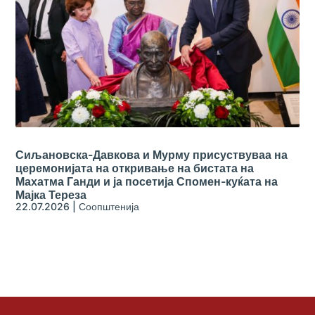
Сиљановска-Давкова и Мурму присуствуваа на
церемонијата на откривање на бистата на
Махатма Ганди и ја посетија Спомен-куќата на
Мајка Тереза
22.07.2026
|
Соопштенија