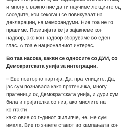
и многу е важно ние да ги научиме лекциите од
соседите, кои секогаш се повикуваат на
декларации, на меморандуми. Ние тоа не го
правиме. Позицијата ќе ја зајакнеме кон
надвор, ако кон надвор зборуваме во еден
глас. А тоа е националниот интерес.
Во таа насока, какви се односите со ДУИ, со
Демократската унија за интеграции.
– Еве повторно партија. Да, пратениците. Да,
јас сум познавала како пратеничка, многу
пратеници од Демократската унија, и дури сум
била и пријателка со нив, ако мислите на
контакти
како овие со г-динот Филипче, не. Не сум
имала. Вие го знаете ставот во кампањата кон