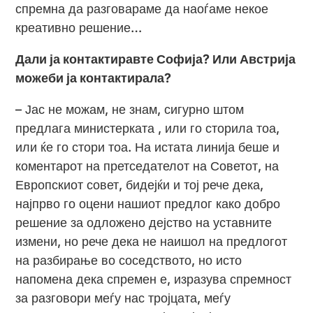
спремна да разговараме да наоѓаме некое
креативно решение…
Дали ја контактиравте Софија? Или Австрија
можеби ја контактирала?
– Јас не можам, не знам, сигурно штом
предлага министерката , или го сторила тоа,
или ќе го стори тоа. На истата линија беше и
коментарот на претседателот на Советот, на
Европскиот совет, бидејќи и тој рече дека,
најпрво го оцени нашиот предлог како добро
решение за одложено дејство на уставните
измени, но рече дека не наишол на предлогот
на разбирање во соседството, но исто
напомена дека спремен е, изразува спремност
за разговори меѓу нас тројцата, меѓу