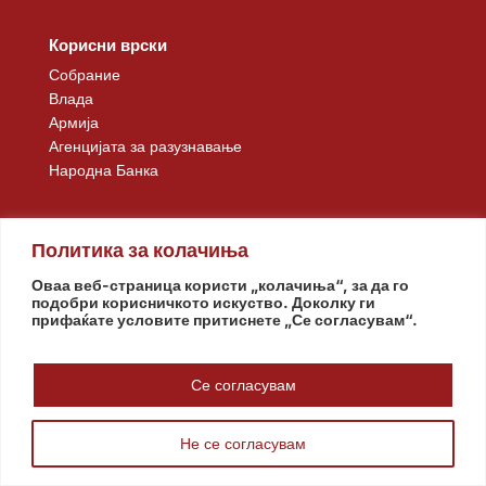
Корисни врски
Собрание
Влада
Армија
Агенцијата за разузнавање
Народна Банка
Претседател
Политика за колачиња
Биографија на претседателот
Оваа веб-страница користи „колачиња“, за да го
Надлежности
подобри корисничкото искуство. Доколку ги
Кабинет на претседателот
прифаќате условите притиснете „Се согласувам“.
МК
Се согласувам
Брза навигација
Почетна
Не се согласувам
Медиа Центар