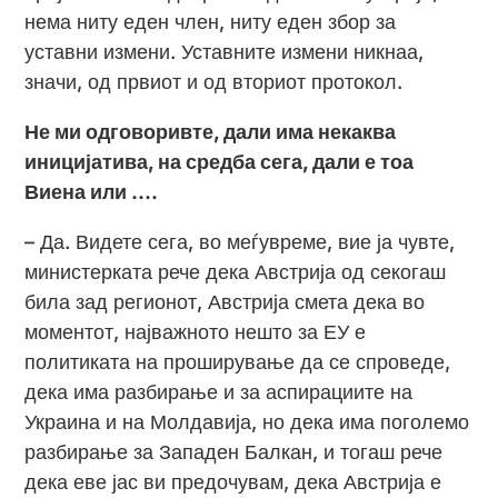
нема ниту еден член, ниту еден збор за
уставни измени. Уставните измени никнаа,
значи, од првиот и од вториот протокол.
Не ми одговоривте, дали има некаква
иницијатива, на средба сега, дали е тоа
Виена или ….
– Да. Видете сега, во меѓувреме, вие ја чувте,
министерката рече дека Австрија од секогаш
била зад регионот, Австрија смета дека во
моментот, најважното нешто за ЕУ е
политиката на проширување да се спроведе,
дека има разбирање и за аспирациите на
Украина и на Молдавија, но дека има поголемо
разбирање за Западен Балкан, и тогаш рече
дека еве јас ви предочувам, дека Австрија е