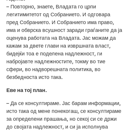
– Повторно, знаете, Владата го црпи
легитимитетот од Собранието. И одговара
пред Собранието. И Собранието има право,
има и обврска всушност заради граѓаните да ја
оценува работата на Владата. Јас можам да
кажам за двете глави на извршната власт,
бидејќи тоа е поделена надлежност, ги
набројавте надлежностите, токму во тие
сфери, во надворешната политика, во
безбедноста исто така.
Еве на тој план.
– Да се консултираме. Јас барам информации,
исто така од мене понекогаш, се консултираме
за определени прашања, но секој си се држи
до својата надлежност, и си ја исполнува