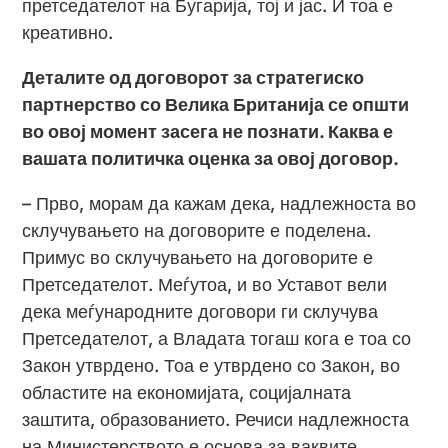
претседателот на Бугарија, тој и јас. И тоа е
креативно.
Деталите од договорот за стратегиско
партнерство со Велика Британија се општи
во овој момент засега не познати. Каква е
вашата политичка оценка за овој договор.
– Прво, морам да кажам дека, надлежноста во
склучувањето на договорите е поделена.
Примус во склучувањето на договорите е
Претседателот. Меѓутоа, и во Уставот вели
дека меѓународните договори ги склучува
Претседателот, а Владата тогаш кога е тоа со
Закон утврдено. Тоа е утврдено со Закон, во
областите на економијата, социјалната
заштита, образованието. Речиси надлежноста
на Министерството е основа за ваквите