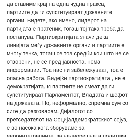
да ставиме крај на една чудна пракса,
партиите да ги супституираат државните
органи. Видете, ако имено, лидерот на
партијата е пратеник, тогаш тој така треба да
постапува. Партиократијата значи дека
линијата меѓу државните органи и партиите е
многу тенка, тогаш се тоа средби кои што не се
отворени, не се пред јавноста, нема
информации. Тоа нас ни забележуваат, тоа е
опасна работа. Бидејќи партиократијата , не е
демократијата. И партиите не смеат да ги
супституираат Парламентот, Владата и шефот
на државата. Но, неформално, спремна сум со
сите да разговарам. Дијалогот со
претседателот на Социјалдемократскиот сојуз,
е во насока кога зборуваме за
евроинтеграциите, за надворешната политика,