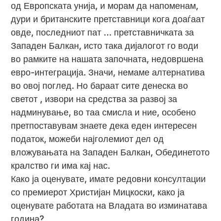
од Европската унија, и морам да напоменам,
дури и британските претставници кога доаѓаат
овде, последниот пат … претставничката за
Западен Балкан, исто така дијалогот го води
во рамките на нашата започната, недовршена
евро-интеграција. Значи, немаме алтернатива
во овој поглед. Но бараат сите денеска во
светот , извори на средства за развој за
надминување, во таа смисла и ние, особено
претпоставувам знаете дека еден интересен
податок, можеби најголемиот дел од
вложувањата на Западен Балкан, Обединетото
кралство ги има кај нас.
Како ја оценувате, имате редовни консултации
со премиерот Христијан Мицкоски, како ја
оценувате работата на Владата во изминатава
година?