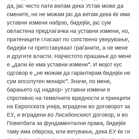
да, јас често пати велам дека Устав може да
смените, но не можам јас да ветам дека ќе има
уставни измени набрзо, бидејќи, јас сум
овластена предлагачка на уставни измени, но,
пратениците гласаат по сопствено уверување,
бидејќи ги претставуваат граѓаните, а не мене
и другите власти. Најчестото прашање до мене
е „дали ќе има уставни измени“. И мојот кус
одговор е „не можам да гарантирам бидејќи не
сум апсолутен монарх“. Значи, по мене,
барањето од надвор- уставни измени е
спротивно на темелните вредности и принципи
на Европската унија, вградени во договорот за
ЕУ, и вградени во Лисабонскиот договор, и во
Повелбата за фундаментални права, бидејќи
таму има обврска, или ветување, дека ЕУ ќе ги