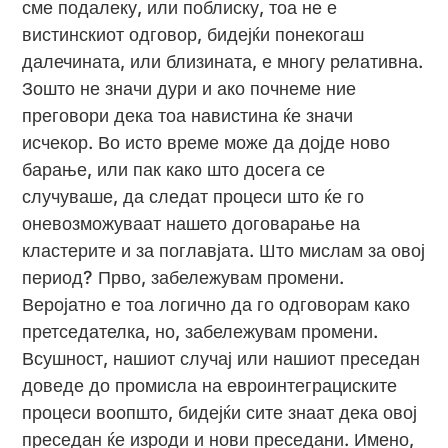
сме подалеку, или поблиску, тоа не е
вистинскиот одговор, бидејќи понекогаш
далечината, или близината, е многу релативна.
Зошто не значи дури и ако почнеме ние
преговори дека тоа навистина ќе значи
исчекор. Во исто време може да дојде ново
барање, или пак како што досега се
случуваше, да следат процеси што ќе го
оневозможуваат нашето договарање на
кластерите и за поглавјата. Што мислам за овој
период? Прво, забележувам промени.
Веројатно е тоа логично да го одговорам како
претседателка, но, забележувам промени.
Всушност, нашиот случај или нашиот преседан
доведе до промисла на евроинтеграциските
процеси воопшто, бидејќи сите знаат дека овој
преседан ќе изроди и нови преседани. Имено,