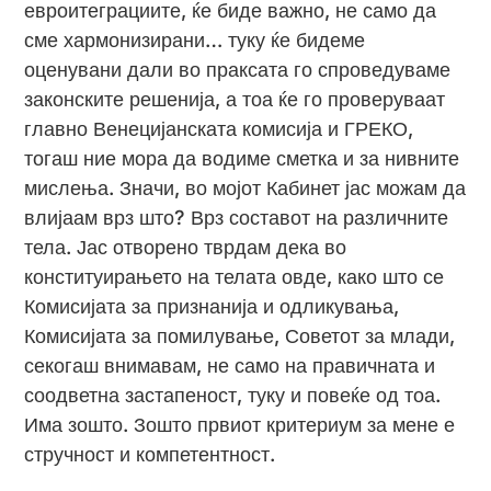
евроитеграциите, ќе биде важно, не само да
сме хармонизирани… туку ќе бидеме
оценувани дали во праксата го спроведуваме
законските решенија, а тоа ќе го проверуваат
главно Венецијанската комисија и ГРЕКО,
тогаш ние мора да водиме сметка и за нивните
мислења. Значи, во мојот Кабинет јас можам да
влијаам врз што? Врз составот на различните
тела. Јас отворено тврдам дека во
конституирањето на телата овде, како што се
Комисијата за признанија и одликувања,
Комисијата за помилување, Советот за млади,
секогаш внимавам, не само на правичната и
соодветна застапеност, туку и повеќе од тоа.
Има зошто. Зошто првиот критериум за мене е
стручност и компетентност.