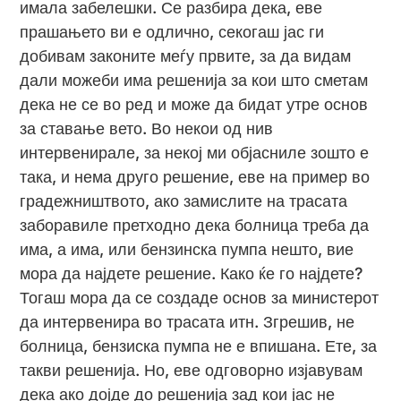
имала забелешки. Се разбира дека, еве
прашањето ви е одлично, секогаш јас ги
добивам законите меѓу првите, за да видам
дали можеби има решенија за кои што сметам
дека не се во ред и може да бидат утре основ
за ставање вето. Во некои од нив
интервенирале, за некој ми објасниле зошто е
така, и нема друго решение, еве на пример во
градежништвото, ако замислите на трасата
заборавиле претходно дека болница треба да
има, а има, или бензинска пумпа нешто, вие
мора да најдете решение. Како ќе го најдете?
Тогаш мора да се создаде основ за министерот
да интервенира во трасата итн. Згрешив, не
болница, бензиска пумпа не е впишана. Ете, за
такви решенија. Но, еве одговорно изјавувам
дека ако дојде до решенија зад кои јас не