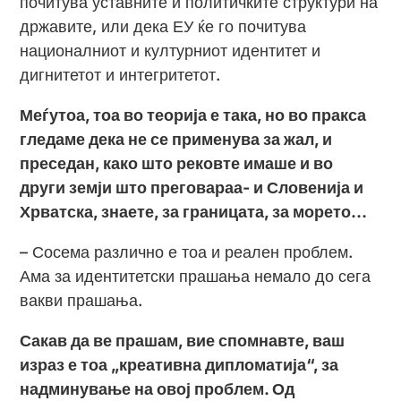
почитува уставните и политичките структури на
државите, или дека ЕУ ќе го почитува
националниот и културниот идентитет и
дигнитетот и интегритетот.
Меѓутоа, тоа во теорија е така, но во пракса
гледаме дека не се применува за жал, и
преседан, како што рековте имаше и во
други земји што преговараа- и Словенија и
Хрватска, знаете, за границата, за морето…
– Сосема различно е тоа и реален проблем.
Ама за идентитетски прашања немало до сега
вакви прашања.
Сакав да ве прашам, вие спомнавте, ваш
израз е тоа „креативна дипломатија“, за
надминување на овој проблем. Од