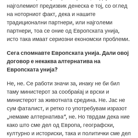
најголемиот предизвик денеска е тој, со оглед
на ноторниот факт, дека и нашите
традиционални партнери, или најголеми
партнери, тоа се оние од Европската унија,
исто така имаат сериозни економски проблеми.
Сега спомнавте Европската унија. Дали овој
договор е некаква алтернатива на
Европската унија?
Не, не. Се работи значи за, инаку не би бил
таму министерот за сообраќај и врски и
министерот за животната средина. Не. Јас не
сум фаталист, и ретко го употребувам изразот
„немаме алтернатива“, не. Но тврдам дека ние
како што сме дел од Европа, географски,
културно и историски, така и политички сме дел