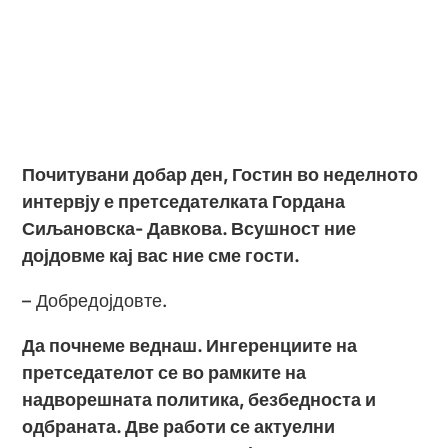
Почитувани добар ден, Гостин во неделното
интервју е претседателката Гордана
Сиљановска- Давкова. Всушност ние
дојдовме кај вас ние сме гости.
– Добредојдовте.
Да почнеме веднаш. Ингеренциите на
претседателот се во рамките на
надворешната политика, безбедноста и
одбраната. Две работи се актуелни