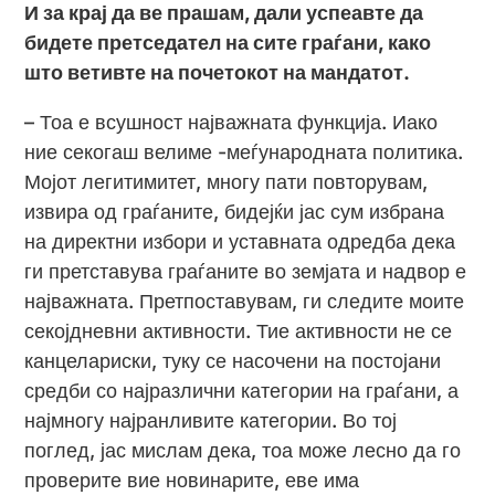
И за крај да ве прашам, дали успеавте да
бидете претседател на сите граѓани, како
што ветивте на почетокот на мандатот.
– Тоа е всушност најважната функција. Иако
ние секогаш велиме -меѓународната политика.
Мојот легитимитет, многу пати повторувам,
извира од граѓаните, бидејќи јас сум избрана
на директни избори и уставната одредба дека
ги претставува граѓаните во земјата и надвор е
најважната. Претпоставувам, ги следите моите
секојдневни активности. Тие активности не се
канцелариски, туку се насочени на постојани
средби со најразлични категории на граѓани, а
најмногу најранливите категории. Во тој
поглед, јас мислам дека, тоа може лесно да го
проверите вие новинарите, еве има