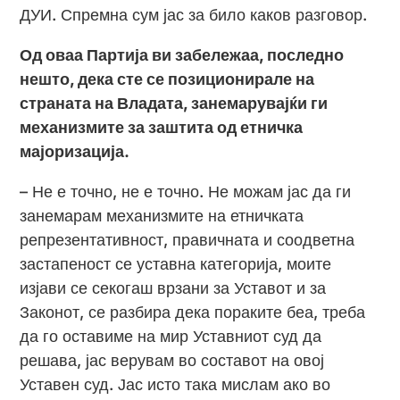
ДУИ. Спремна сум јас за било каков разговор.
Од оваа Партија ви забележаа, последно
нешто, дека сте се позиционирале на
страната на Владата, занемарувајќи ги
механизмите за заштита од етничка
мајоризација.
– Не е точно, не е точно. Не можам јас да ги
занемарам механизмите на етничката
репрезентативност, правичната и соодветна
застапеност се уставна категорија, моите
изјави се секогаш врзани за Уставот и за
Законот, се разбира дека пораките беа, треба
да го оставиме на мир Уставниот суд да
решава, јас верувам во составот на овој
Уставен суд. Јас исто така мислам ако во