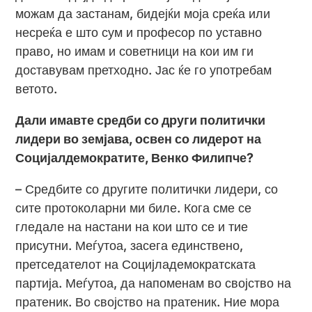
можам да застанам, бидејќи моја среќа или
несреќа е што сум и професор по уставно
право, но имам и советници на кои им ги
доставувам претходно. Јас ќе го употребам
ветото.
Дали имавте средби со други политички
лидери во земјава, освен со лидерот на
Социјалдемократите, Венко Филипче?
– Средбите со другите политички лидери, со
сите протоколарни ми биле. Кога сме се
гледале на настани на кои што се и тие
присутни. Меѓутоа, засега единствено,
претседателот на Социјладемократската
партија. Меѓутоа, да напоменам во својство на
пратеник. Во својство на пратеник. Ние мора