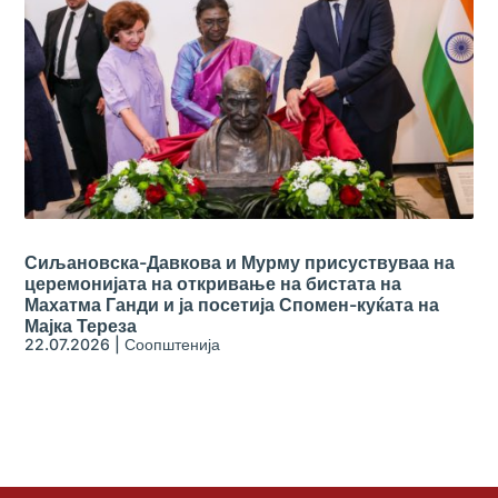
Сиљановска-Давкова и Мурму присуствуваа на
церемонијата на откривање на бистата на
Махатма Ганди и ја посетија Спомен-куќата на
Мајка Тереза
22.07.2026
|
Соопштенија