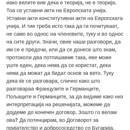
иако велите вие дека е теорија, не е теорија.
Тоа се уставни акти на Европската унија.
Уставни акти конститутивни акти на Европската
унија. И тие треба исто така да ги почитуваат,
не само во однос на членовите, туку и во однос
на сите други. Значи, овие наши разговори, да
им се е предочи, или да се донесе што знам,
протоколи два потпишавме така, еве може
уште еден, дека нема да се користат, дека
нема да можат да бидат основ за вето. Туку
дека ќе се разговара, слично како што
разговараа Французите и Германците,
Пољаците и Германците, за да видиме како низ
интерпретација на решенијата, можеме да
дојдеме до конечен договор. Зошто го велам
ова? Да потенцирам, во Договорот за
пријателство и добрососедство со Бугарија,