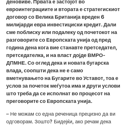
деновиве. Првата е застојот во
евроинтеграциите и втората е стратегискиот
договор со Велика Британија вреден 6
милијарди евра инвестициски кредит. Дали
сме поблиску или подалеку од почетокот на
разговорите со Европската унија од пред
година дена кога вие станавте претседател,
претседателка, и на власт дојде ВМРО-
ДПМНЕ. Со оглед дека и новата бугарска
влада, соопшти дека не е само
вметнувањето на Бугарите во Уставот, тоа е
услов за почеток меѓутоа има и други услови
што треба да се исполнат во процесот на
преговорите со Европската унија.
– Не можам со една реченица прецизно да ви
одговорам. Зошто? Бидејќи, ако речам дека