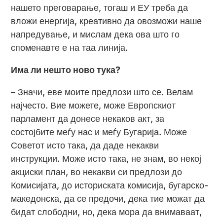
нашето преговарање, тогаш и ЕУ треба да
вложи енергија, креативно да овозможи наше
напредување, и мислам дека ова што го
споменавте е на таа линија.
Има ли нешто ново тука?
– Значи, еве моите предлози што се. Велам
најчесто. Вие можете, може Европскиот
парламент да донесе некаков акт, за
состојбите меѓу нас и меѓу Бугарија. Може
Советот исто така, да даде некакви
инструкции. Може исто така, не знам, во некој
акциски план, во некакви си предлози до
Комисијата, до историската комисија, бугарско-
македонска, да се предочи, дека тие можат да
бидат слободни, но, дека мора да внимаваат,