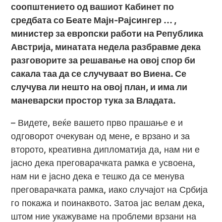
соопштението од вашиот Кабинет по
средбата со Беате Мајн-Рајсингер … ,
министер за европски работи на Република
Австрија, минатата недела разбравме дека
разговорите за решавање на овој спор би
сакала таа да се случуваат во Виена. Се
случува ли нешто на овој план, и има ли
маневарски простор тука за Владата.
– Видете, веќе вашето прво прашање е и
одговорот очекуван од мене, е врзано и за
второто, креативна дипломатија да, нам ни е
јасно дека преговарачката рамка е усвоена,
нам ни е јасно дека е тешко да се менува
преговарачката рамка, иако случајот на Србија
го покажа и поинаквото. Затоа јас велам дека,
штом ние укажуваме на проблеми врзани на