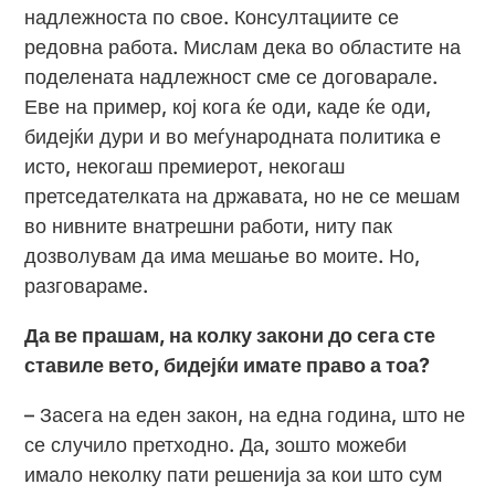
надлежноста по свое. Консултациите се
редовна работа. Мислам дека во областите на
поделената надлежност сме се договарале.
Еве на пример, кој кога ќе оди, каде ќе оди,
бидејќи дури и во меѓународната политика е
исто, некогаш премиерот, некогаш
претседателката на државата, но не се мешам
во нивните внатрешни работи, ниту пак
дозволувам да има мешање во моите. Но,
разговараме.
Да ве прашам, на колку закони до сега сте
ставиле вето, бидејќи имате право а тоа?
– Засега на еден закон, на една година, што не
се случило претходно. Да, зошто можеби
имало неколку пати решенија за кои што сум