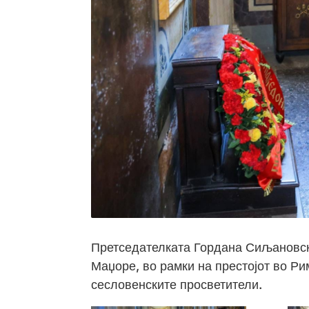
Претседателката Гордана Сиљановск
Маџоре, во рамки на престојот во Ри
сесловенските просветители.