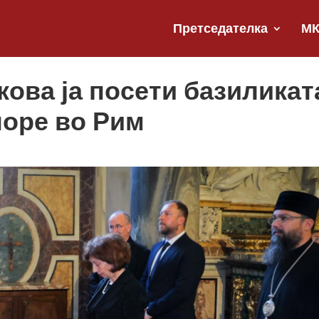
Претседателка
М
ова ја посети базиликат
џоре во Рим