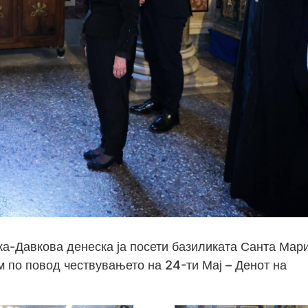
а-Давкова денеска ја посети базиликата Санта Мари
м по повод чествувањето на 24-ти Мај – Денот на