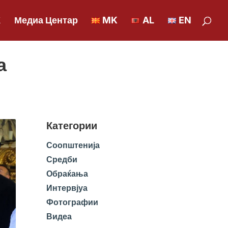
К
Медиа Центар
MK
AL
EN
а
Категории
Соопштенија
Средби
Обраќања
Интервјуа
Фотографии
Видеа