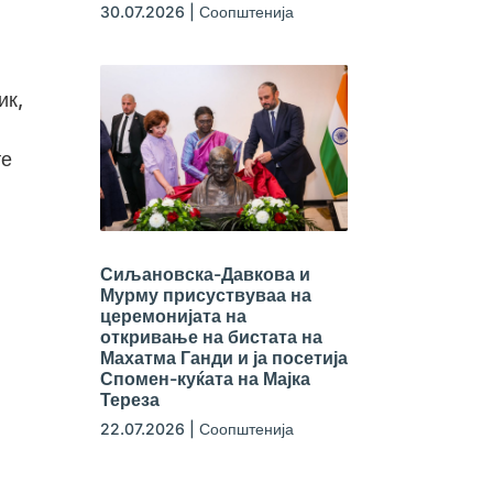
30.07.2026
|
Соопштенија
ик,
те
Сиљановска-Давкова и
Мурму присуствуваа на
церемонијата на
откривање на бистата на
Махатма Ганди и ја посетија
Спомен-куќата на Мајка
Тереза
22.07.2026
|
Соопштенија