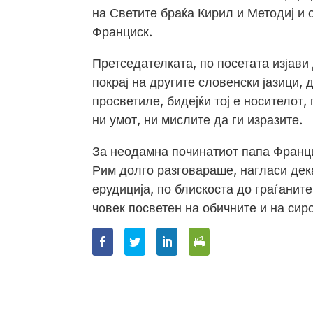
на Светите браќа Кирил и Методиј и 
Франциск.
Претседателката, по посетата изјави
покрај на другите словенски јазици, 
просветиле, бидејќи тој е носителот
ни умот, ни мислите да ги изразите.
За неодамна починатиот папа Франци
Рим долго разговараше, нагласи дека
ерудиција, по блискоста до граѓаните
човек посветен на обичните и на си