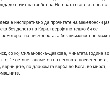
оддаде почит на гробот на Неговата светост, папата
 дека е инспиративно да прочитате на македонски јаз
дека без делото на Кирил веројатно тешко би се
, промоторот на писменоста, а без писменост не може
ск, со кој Сиљановска-Давкова, минатата година во
 тој ќе остане запаметен по неговата посветеноста,
, верниците, по длабоката верба во Бога, во мирот,
ромашните.