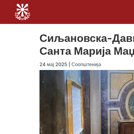
Сиљановска-Давк
Санта Марија Ма
24 мај 2025
|
Соопштенија