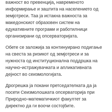
важност во превенција, навременото
информирање и заштита на населението од
земјотреси. Таа ја истакна важноста за
македонскиот образовен систем на
едукативните програми и работилници
организирани од опсерваторијата.
Обете се заложија за континуирано подигање
на свеста за ризикот од земјотреси и за
нужноста од институционална поддршка на
научно-истражувачката и апликативната
дејност во сеизмологијата.
Дрогрешка ја покани претседателката да ја
посети Сеизмолошката опсерваторија при
Природно-математичкиот факултет за
директно да ги воочи состојбите.