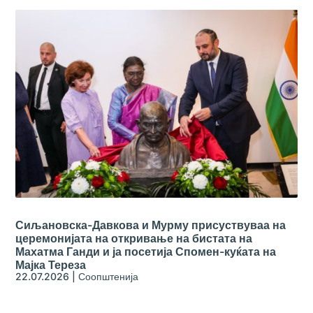
Сиљановска-Давкова и Мурму присуствуваа на
церемонијата на откривање на бистата на
Махатма Ганди и ја посетија Спомен-куќата на
Мајка Тереза
22.07.2026
|
Соопштенија