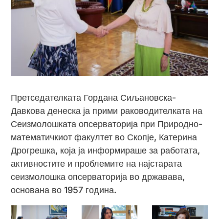
Претседателката Гордана Сиљановска-
Давкова денеска ја прими раководителката на
Сеизмолошката опсерваторија при Природно-
математичкиот факултет во Скопје, Катерина
Дрогрешка, која ја информираше за работата,
активностите и проблемите на најстарата
сеизмолошка опсерваторија во државава,
основана во 1957 година.