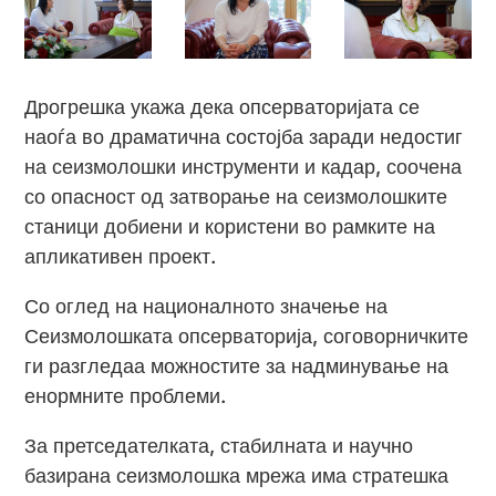
Дрогрешка укажа дека опсерваторијата се
наоѓа во драматична состојба заради недостиг
на сеизмолошки инструменти и кадар, соочена
со опасност од затворање на сеизмолошките
станици добиени и користени во рамките на
апликативен проект.
Со оглед на националното значење на
Сеизмолошката опсерваторија, соговорничките
ги разгледаа можностите за надминување на
енормните проблеми.
За претседателката, стабилната и научно
базирана сеизмолошка мрежа има стратешка