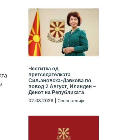
Честитка од
претседателката
ата
Сиљановска-Давкова по
о
повод 2 Август, Илинден –
Денот на Републиката
02.08.2026
|
Соопштенија