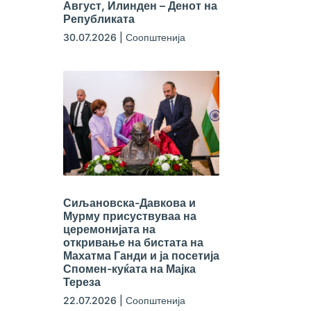
Август, Илинден – Денот на
Републиката
30.07.2026
|
Соопштенија
Сиљановска-Давкова и
Мурму присуствуваа на
церемонијата на
откривање на бистата на
Махатма Ганди и ја посетија
Спомен-куќата на Мајка
Тереза
22.07.2026
|
Соопштенија