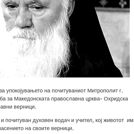
за упокојувањето на почитуваниот Митрополит г.
губа за Македонската православна црква- Охридска
лавни верници.
и почитуван духовен водач и учител, кој животот им
спасението на своите верници.