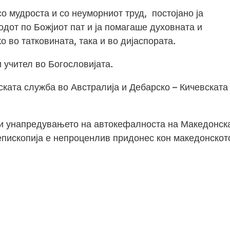
со мудроста и со неуморниот труд, постојано ја
дот по Божјиот пат и ја помагаше духовната и
о во татковината, така и во дијаспората.
 учител во Богословијата.
ската служба во Австралија и Дебарско – Кичевската
 и унапредувањето на автокефалноста на Македонск
пископија е непроценлив придонес кон македонскот