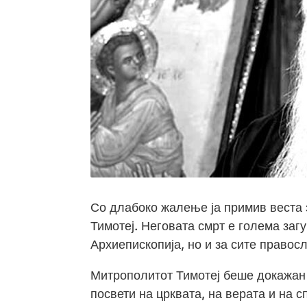
Со длабоко жалење ја примив веста 
Тимотеј. Неговата смрт е голема за
Архиепископија, но и за сите правос
Митрополитот Тимотеј беше докажан 
посвети на црквата, на верата и на 