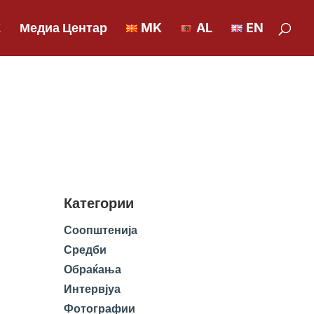
К
Медиа Центар
MK
AL
EN
Категории
Соопштенија
Средби
Обраќања
Интервјуа
Фотографии