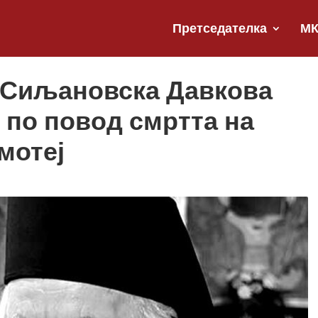
Претседателка
М
 Сиљановска Давкова
 по повод смртта на
мотеј