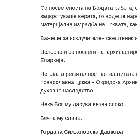
Со посветеностa на Божјата работа, 
зацврстуваше верата, го водеше наро
материјална изградба на црквата, как
Важеше за исклучителен свештеник и
Целосно ѝ се посвети на архипастир
Епархија.
Неговата решителност во заштитата
православна црква – Охридска Архие
духовно наследство.
Нека Бог му дарува вечен спокој.
Вечна му слава,
Гордана Сиљановска
Давкова