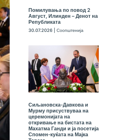
Помилувања по повод 2
Август, Илинден – Денот на
Републиката
30.07.2026
|
Соопштенија
Сиљановска-Давкова и
Мурму присуствуваа на
церемонијата на
откривање на бистата на
Махатма Ганди и ја посетија
Спомен-куќата на Мајка