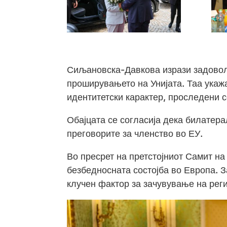
Сиљановска-Давкова изрази задоволс
проширувањето на Унијата. Таа укаж
идентитетски карактер, проследени с
Обајцата се согласија дека билатер
преговорите за членство во ЕУ.
Во пресрет на претстојниот Самит на
безбедносната состојба во Европа. З
клучен фактор за зачувување на рег