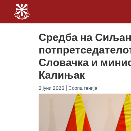
Средба на Сиљан
потпретседателот
Словачка и минис
Калињак
2 јуни 2026
|
Соопштенија