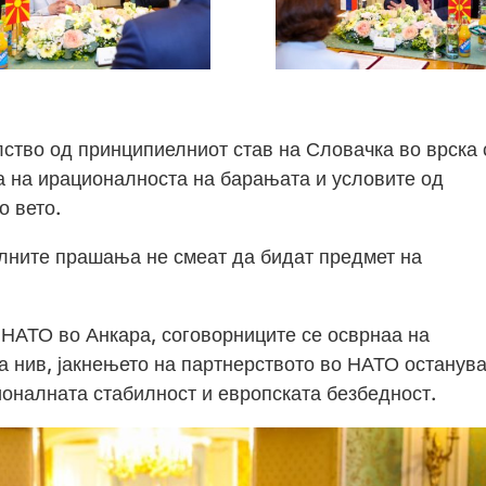
тво од принципиелниот став на Словачка во врска 
а на ирационалноста на барањата и условите од
о вето.
алните прашања не смеат да бидат предмет на
 НАТО во Анкара, соговорниците се осврнаа на
а нив, јакнењето на партнерството во НАТО останув
ионалната стабилност и европската безбедност.