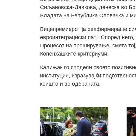
Сиљановска-Давкова, денеска во Бра
Владата на Република Словачка и ми
Вицепремиерот ја реафирмираше сил
евроинтеграциски пат. Според него,
Процесот на проширување, смета тој
Копенхашките критериуми.
Калињак го сподели своето позитивн
институции, изразувајќи подготвено
коишто и во одбраната.