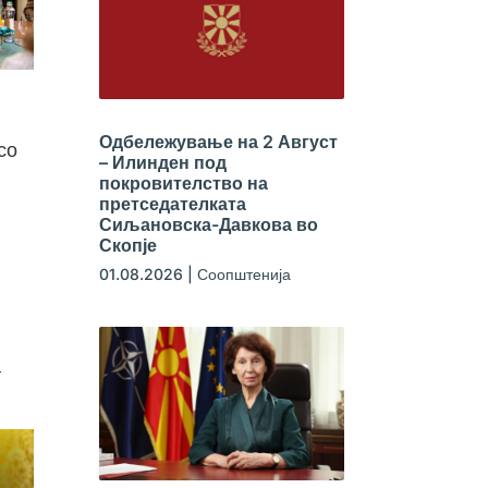
Одбележување на 2 Август
со
– Илинден под
покровителство на
претседателката
Сиљановска-Давкова во
Скопје
01.08.2026
|
Соопштенија
а