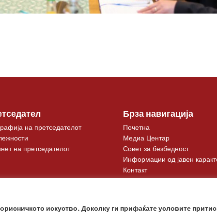
етседател
Брза навигација
рафија на претседателот
Почетна
лежности
Медиа Центар
нет на претседателот
Совет за безбедност
Информации од јавен каракт
Контакт
корисничкото искуство. Доколку ги прифаќате условите притис