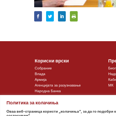
Корисни врски
Пр
Собрание
Биог
Влада
Над
Армија
Каби
Агенцијата за разузнавање
МК
Народна Банка
Политика за колачиња
Оваа веб-страница користи „колачиња“, за да го подобри 
согласувам“.