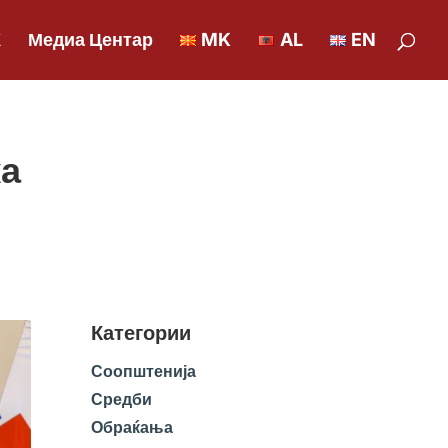
К
Медиа Центар
MK
AL
EN
ка
Категории
Соопштенија
Средби
Обраќања