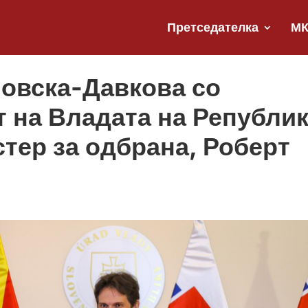
Претседателка
М
овска-Давкова со
 на Владата на Републи
тер за одбрана, Роберт