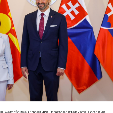
на Република Словaчка, претседателката Гордана