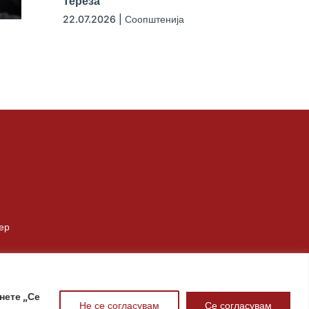
Тереза
22.07.2026
|
Соопштенија
ер
нете „Се
Не се согласувам
Се согласувам