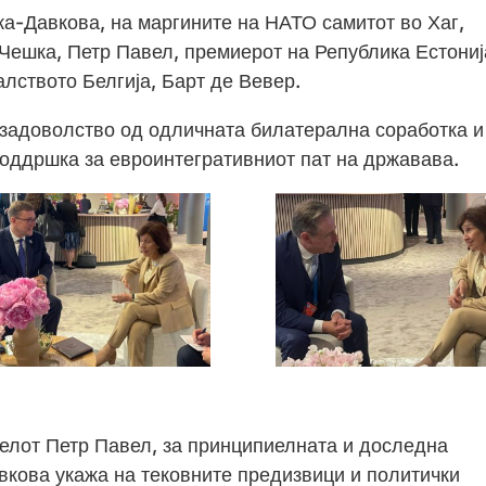
а-Давкова, на маргините на НАТО самитот во Хаг,
 Чешка, Петр Павел, премиерот на Република Естониј
лството Белгија, Барт де Вевер.
 задоволство од одличната билатерална соработка и
поддршка за евроинтегративниот пат на државава.
телот Петр Павел, за принципиелната и доследна
кова укажа на тековните предизвици и политички