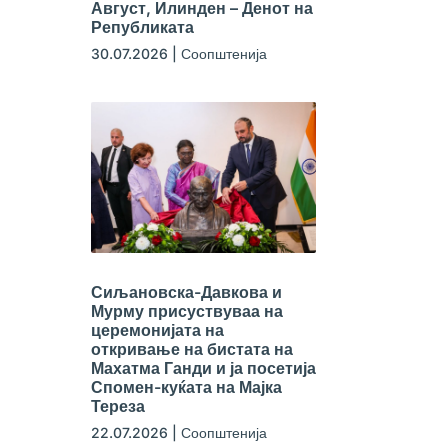
Август, Илинден – Денот на
Републиката
30.07.2026
|
Соопштенија
Сиљановска-Давкова и
Мурму присуствуваа на
церемонијата на
откривање на бистата на
Махатма Ганди и ја посетија
Спомен-куќата на Мајка
Тереза
22.07.2026
|
Соопштенија