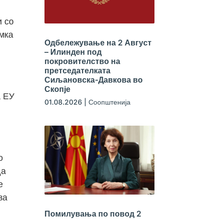
и со
амка
Одбележување на 2 Август
– Илинден под
покровителство на
претседателката
Сиљановска-Давкова во
Скопје
а ЕУ
01.08.2026
|
Соопштенија
и
о
да
е
за
Помилувања по повод 2