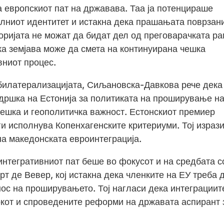
 европскиот пат на државава. Таа ја потенцираше
лниот идентитет и истакна дека прашањата поврзан
оријата не можат да бидат дел од преговарачката р
ка земјава може да смета на континуирана чешка
вниот процес.
в билатерализацијата, Сиљановска-Давкова рече дека
дршка на Естонија за политиката на проширување н
тешка и геополитичка важност. Естонскиот премиер
и исполнува Копенхагенските критериуми. Тој израз
на македонската евроинтеграција.
тегративниот пат беше во фокусот и на средбата с
рт де Вевер, кој истакна дека членките на ЕУ треба 
нос на проширувањето. Тој нагласи дека интеграциит
кот и спроведените реформи на државата аспирант 