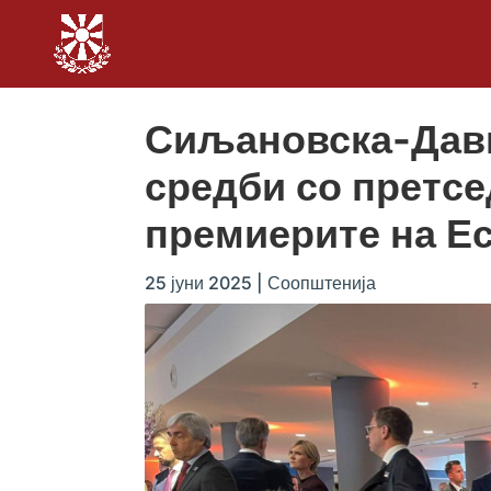
Сиљановска-Давк
средби со претсе
премиерите на Ес
25 јуни 2025
|
Соопштенија