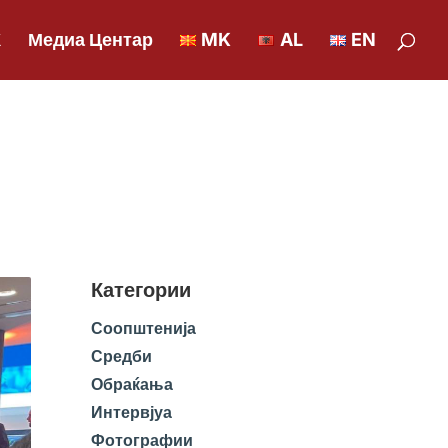
К
Медиа Центар
MK
AL
EN
Категории
Соопштенија
Средби
Обраќања
Интервјуа
Фотографии