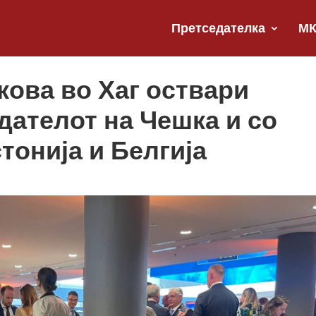
Претседателка
М
ова во Хаг оствари
дателот на Чешка и со
тонија и Белгија