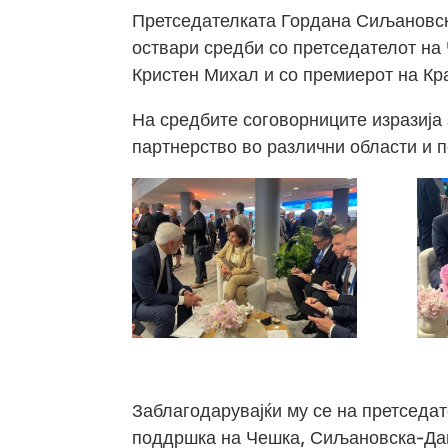
Претседателката Гордана Сиљановск
оствари средби со претседателот на
Кристен Михал и со премиерот на Кра
На средбите соговорниците изразија
партнерство во различни области и 
Заблагодарувајќи му се на претседа
поддршка на Чешка, Сиљановска-Дав