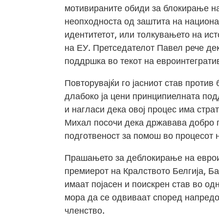
мотивираните обиди за блокирање на
неопходноста од заштита на национа
идентитетот, или толкувањето на ист
на ЕУ. Претседателот Павел рече де
поддршка во текот на евроинтеграти
Повторувајќи го јасниот став проти
длабоко ја цени принципиелната под
и нагласи дека овој процес има стра
Михал посочи дека државава добро г
подготвеност за помош во процесот 
Прашањето за деблокирање на евроин
премиерот на Кралството Белгија, Ба
имаат појасен и поискрен став во од
мора да се одвиваат според напредо
членство.