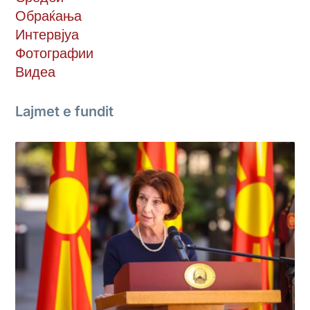
Обраќања
Интервјуа
Фотографии
Видеа
Lajmet e fundit