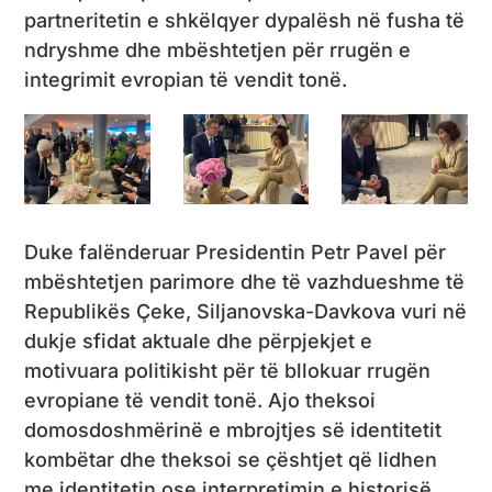
partneritetin e shkëlqyer dypalësh në fusha të
ndryshme dhe mbështetjen për rrugën e
integrimit evropian të vendit tonë.
Duke falënderuar Presidentin Petr Pavel për
mbështetjen parimore dhe të vazhdueshme të
Republikës Çeke, Siljanovska-Davkova vuri në
dukje sfidat aktuale dhe përpjekjet e
motivuara politikisht për të bllokuar rrugën
evropiane të vendit tonë. Ajo theksoi
domosdoshmërinë e mbrojtjes së identitetit
kombëtar dhe theksoi se çështjet që lidhen
me identitetin ose interpretimin e historisë