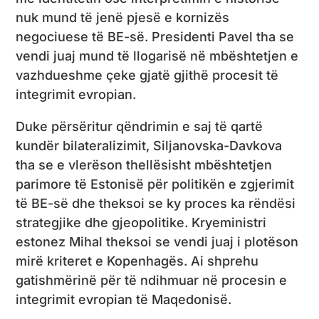
nuk mund të jenë pjesë e kornizës
negociuese të BE-së. Presidenti Pavel tha se
vendi juaj mund të llogarisë në mbështetjen e
vazhdueshme çeke gjatë gjithë procesit të
integrimit evropian.
Duke përsëritur qëndrimin e saj të qartë
kundër bilateralizimit, Siljanovska-Davkova
tha se e vlerëson thellësisht mbështetjen
parimore të Estonisë për politikën e zgjerimit
të BE-së dhe theksoi se ky proces ka rëndësi
strategjike dhe gjeopolitike. Kryeministri
estonez Mihal theksoi se vendi juaj i plotëson
mirë kriteret e Kopenhagës. Ai shprehu
gatishmërinë për të ndihmuar në procesin e
integrimit evropian të Maqedonisë.