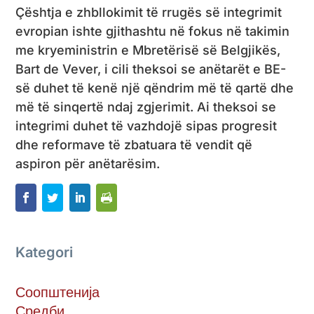
Çështja e zhbllokimit të rrugës së integrimit
evropian ishte gjithashtu në fokus në takimin
me kryeministrin e Mbretërisë së Belgjikës,
Bart de Vever, i cili theksoi se anëtarët e BE-
së duhet të kenë një qëndrim më të qartë dhe
më të sinqertë ndaj zgjerimit. Ai theksoi se
integrimi duhet të vazhdojë sipas progresit
dhe reformave të zbatuara të vendit që
aspiron për anëtarësim.
Kategori
Соопштенија
Средби