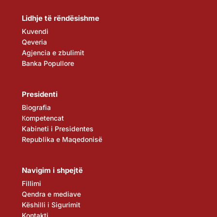
Lidhje të rëndësishme
Kuvendi
Qeveria
Agjencia e zbulimit
Banka Popullore
Presidenti
Biografia
Кompetencat
Kabineti i Presidentes
Republika e Maqedonisë
Navigim i shpejtë
Fillimi
Qendra e mediave
Këshilli i Sigurimit
Kontakti