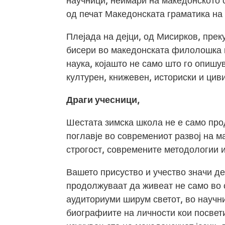
научници, неимари на македонското 
од печат Македонската граматика на
Плејада на дејци, од Мисирков, прек
бисери во македонската филолошка ш
наука, којашто не само што го опишув
културен, книжевен, историски и цив
Драги учесници,
Шестата зимска школа не е само про
поглавје во современиот развој на м
строгост, современите методологии 
Вашето присуство и учество значи де
продолжуваат да живеат не само во с
аудиториуми ширум светот, во научни
биографиите на личности кои посвет