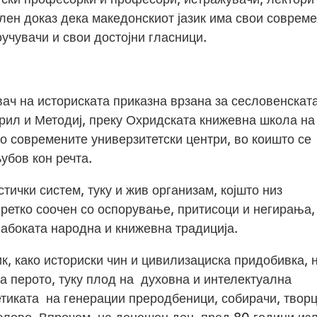
илен доказ дека македонскиот јазик има свои соврем
оучувачи и свои достојни гласници.
ч на историската приказна врзана за сесловенскат
ирил и Методиј, преку Охридската книжевна школа на
о современите универзитетски центри, во коишто се
убов кон речта.
тички систем, туку и жив организам, којшто низ
 ретко соочен со оспорување, притисоци и негирања,
лабоката народна и книжевна традиција.
к, како историски чин и цивилизациска придобивка, 
на перото, туку плод на духовна и интелектуална
 етиката на генерации преродбеници, собирачи, творц