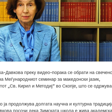
а-Давкова преку видео-порака се обрати на свечен
а Меѓународниот семинар за македонски јазик,
тот „Св. Кирил и Методиј“ во Скопје, што се одржува
то ја продолжува долгата научна и културна традициј
вкова посочи дека Зимската школа е жива академск