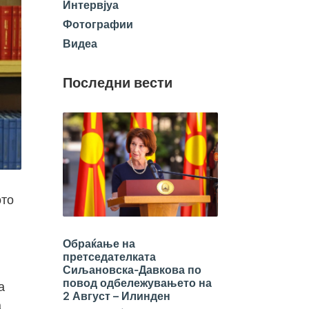
Интервјуа
Фотографии
Видеа
Последни вести
ото
Обраќање на
претседателката
Сиљановска-Давкова по
повод одбележувањето на
а
2 Август – Илинден
а