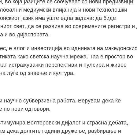
 во која јазиците се соочуваат со нови предизвици:
 глобални медиумски влијанија и нови технолошки
онскиот јазик има уште една задача: да биде
иот свет, да се развива во современите регистри и
а и во дијаспората.
цес, е влог и инвестиција во иднината на македонски
тиката како светска научна мрежа. Таа е простор во
раат истражувачки перспективи и пулсира и живее
а луѓе од знаење и култура.
и научно субверзивна работа. Верувам дека ќе
е по нови одговори.
стимулира Волтеровски дијалог и страсна дебата,
нам дека долгите години дружење, разбирање и