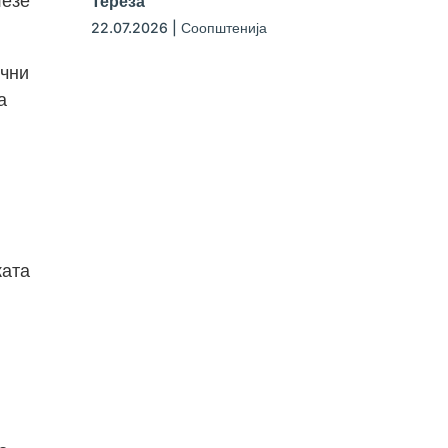
лезе
Тереза
22.07.2026
|
Соопштенија
ични
а
ката