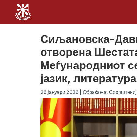
Сиљановска-Давк
отворена Шестат
Меѓународниот с
јазик, литература
26 јануари 2026
|
Обраќања
,
Соопштениј