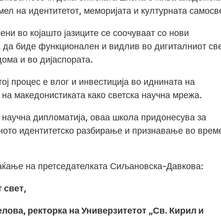
емел на идентитетот, меморијата и културната самосв
ени во којашто јазиците се соочуваат со нови
а да биде функционален и видлив во дигиталниот све
дома и во дијаспората.
тој процес е влог и инвестиција во иднината на
а на македонистиката како светска научна мрежа.
 научна дипломатија, оваа школа придонесува за
ното идентитетско разбирање и признавање во врем
аќање на претседателката Сиљановска-Давкова:
 свет,
лова, ректорка на Универзитетот „Св. Кирил и