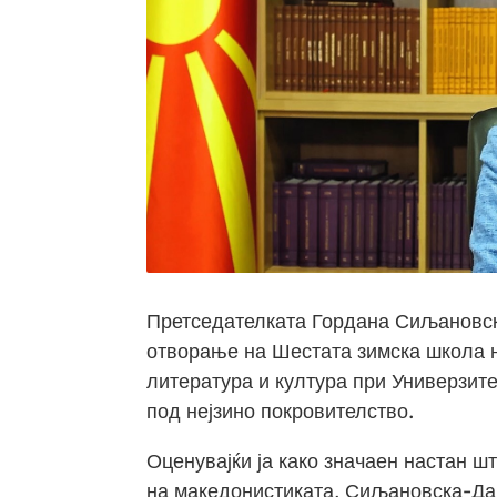
Претседателката Гордана Сиљановск
отворање на Шестата зимска школа н
литература и култура при Универзите
под нејзино покровителство.
Оценувајќи ја како значаен настан ш
на македонистиката, Сиљановска-Да