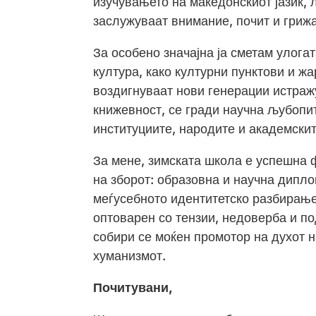
изучувањето на македонскиот јазик, 
заслужуваат внимание, почит и грижа
За особено значајна ја сметам улогат
култура, како културни пунктови и ж
воздигнуваат нови генерации истраж
книжевност, се гради научна љубопит
институциите, народите и академскит
За мене, зимската школа е успешна 
на зборот: образовна и научна дипло
меѓусебното идентитетско разбирање
оптоварен со тензии, недоверба и по
собири се моќен промотор на духот на
хуманизмот.
Почитувани,