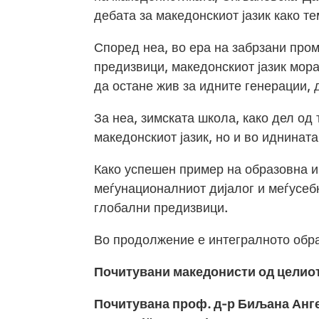
дебата за македонскиот јазик како т
Според неа, во ера на забрзани пром
предизвици, македонскиот јазик мор
да остане жив за идните генерации, 
За неа, зимската школа, како дел од 
македонскиот јазик, но и во иднинат
Како успешен пример на образовна и
меѓунационалниот дијалог и меѓусеб
глобални предизвици.
Во продолжение е интегралното обр
Почитувани македонисти од целиот
Почитувана проф. д-р Биљана Анге