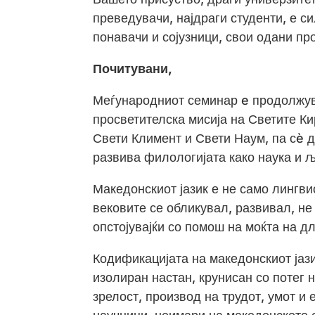
преведувачи, најдраги студенти, е с
понавачи и сојузници, свои одани пр
Почитувани,
Меѓународниот семинар e продолжува
просветителска мисија на Светите К
Свети Климент и Свети Наум, па сè д
развива филологијата како наука и љ
Македонскиот јазик е не само лингвис
вековите се обликувал, развивал, не
опстојувајќи со помош на моќта на д
Кодификацијата на македонскиот јази
изолиран настан, крунисан со потег 
зрелост, производ на трудот, умот и