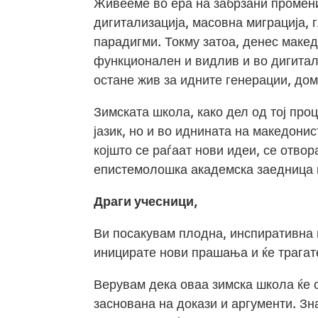
Живееме во ера на забрзани промени,
дигитализација, масовна миграција,
парадигми. Токму затоа, денес макед
функционален и видлив и во дигиталн
остане жив за идните генерации, дом
Зимската школа, како дел од тој про
јазик, но и во иднината на македонис
којшто се раѓаат нови идеи, се отво
епистемолошка академска заедница н
Драги учесници,
Ви посакувам плодна, инспиративна 
иницирате нови прашања и ќе трагат
Верувам дека оваа зимска школа ќе 
заснована на докази и аргументи. З