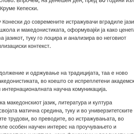
слово. Впрочем, на денешен ден, пред 80 години из
 Круме Кепески.
у Конески до современите истражувачи вградиле јаз
кола и македонистиката, оформувајќи ја како ценет
а јазикот, туку го лоцира и анализира во неговиот
илизациски контекст.
должение и одржување на традицијата, таа е ново
акедонистиката, во коешто се испреплетени академс
и интернационалната научна комуникација.
ка македонскиот јазик, литература и култура
војата матична средина, туку и во универзитетските
те трудови, во преводите, во истражувањата, во
иле особен научен интерес на проучувањето и