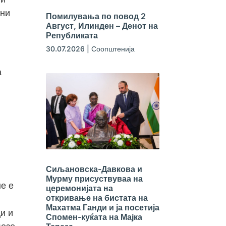
ени
Помилувања по повод 2
Август, Илинден – Денот на
Републиката
30.07.2026
|
Соопштенија
а
Сиљановска-Давкова и
Мурму присуствуваа на
не е
церемонијата на
откривање на бистата на
Махатма Ганди и ја посетија
и и
Спомен-куќата на Мајка