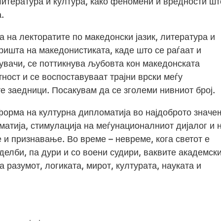
литература и култура, како феномени и вредности шт
.
а на лекторатите по македонски јазик, литература и
аришта на македонистиката, каде што се раѓаат и
увачи, се поттикнува љубовта кон македонската
ност и се воспоставуваат трајни врски меѓу
е заедници. Посакувам да се зголеми нивниот број.
форма на културна дипломатија во најдоброто значе
матија, стимулација на меѓунационалниот дијалог и 
 и признавање. Во време – невреме, кога светот е
делби, па дури и со воени судири, ваквите академск
 разумот, логиката, мирот, културата, науката и