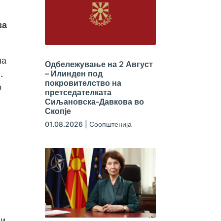
за
на
Одбележување на 2 Август
.
– Илинден под
покровителство на
о
претседателката
Сиљановска-Давкова во
Скопје
01.08.2026
|
Соопштенија
 и