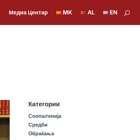
К
Медиа Центар
MK
AL
EN
Категории
Соопштенија
Средби
Обраќања