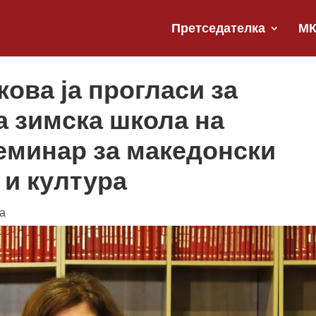
Претседателка
М
ова ја прогласи за
а зимска школа на
еминар за македонски
 и култура
а