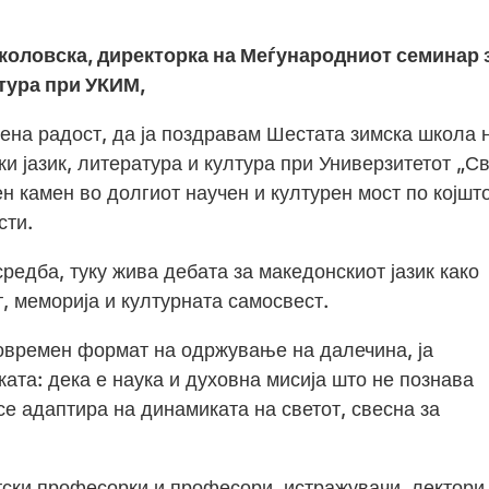
коловска, директорка на Меѓународниот семинар 
лтура при УКИМ,
рена радост, да ја поздравам Шестата зимска школа 
 јазик, литература и култура при Универзитетот „Св
ен камен во долгиот научен и културен мост по којшт
сти.
редба, туку жива дебата за македонскиот јазик како
, меморија и културната самосвест.
современ формат на одржување на далечина, ја
ата: дека е наука и духовна мисија што не познава
се адаптира на динамиката на светот, свесна за
тски професорки и професори, истражувачи, лектори