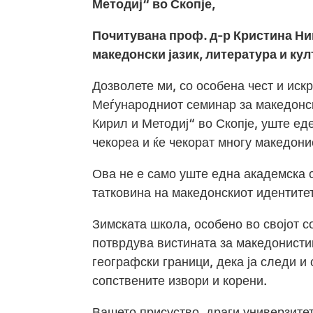
Методиј“ во Скопје,
Почитувана проф. д-р Кристина Ни
македонски јазик, литература и ку
Дозволете ми, со особена чест и иск
Меѓународниот семинар за македонски
Кирил и Методиј“ во Скопје, уште ед
чекореа и ќе чекорат многу македони
Ова не е само уште една академска с
татковина на македонскиот идентитет
Зимската школа, особено во својот 
потврдува вистината за македонистик
географски граници, дека ја следи и 
сопствените извори и корени.
Вашето присуство, драги универзите