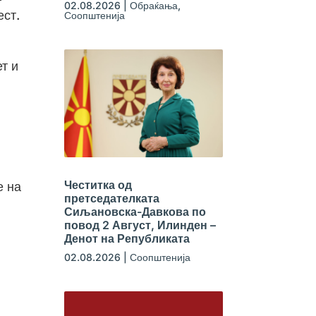
02.08.2026
|
Обраќања
,
ест.
Соопштенија
т и
Честитка од
е на
претседателката
Сиљановска-Давкова по
повод 2 Август, Илинден –
Денот на Републиката
02.08.2026
|
Соопштенија