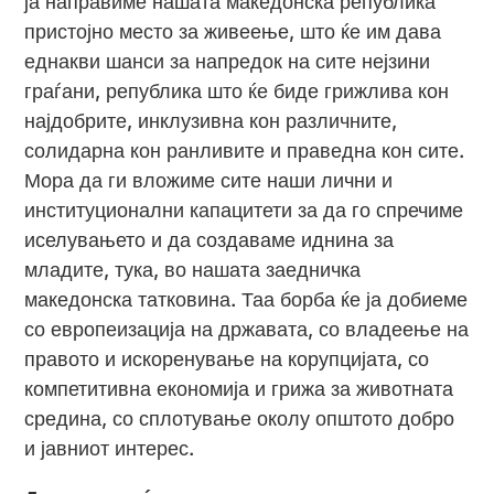
ја направиме нашата македонска република
пристојно место за живеење, што ќе им дава
еднакви шанси за напредок на сите нејзини
граѓани, република што ќе биде грижлива кон
најдобрите, инклузивна кон различните,
солидарна кон ранливите и праведна кон сите.
Мора да ги вложиме сите наши лични и
институционални капацитети за да го спречиме
иселувањето и да создаваме иднина за
младите, тука, во нашата заедничка
македонска татковина. Таа борба ќе ја добиеме
со европеизација на државата, со владеење на
правото и искоренување на корупцијата, со
компетитивна економија и грижа за животната
средина, со сплотување околу општото добро
и јавниот интерес.