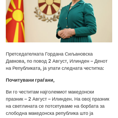
Претседателката Гордана Сиљановска
Давкова, по повод 2 Август, Илинден – Денот
на Републиката, ја упати следната честитка:
Почитувани граѓани,
Ви го честитам најголемиот македонски
празник – 2 Август – Илинден. На овој празник
на светлината се потсетуваме на борбата за
слободна македонска република што ја