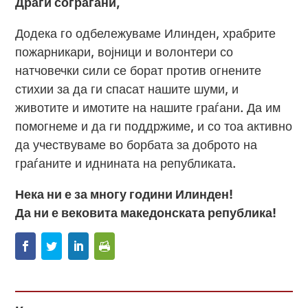
Драги сограѓани,
Додека го одбележуваме Илинден, храбрите
пожарникари, војници и волонтери со
натчовечки сили се борат против огнените
стихии за да ги спасат нашите шуми, и
животите и имотите на нашите граѓани. Да им
помогнеме и да ги поддржиме, и со тоа активно
да учествуваме во борбата за доброто на
граѓаните и иднината на републиката.
Нека ни е за многу години Илинден!
Да ни е вековита македонската република!