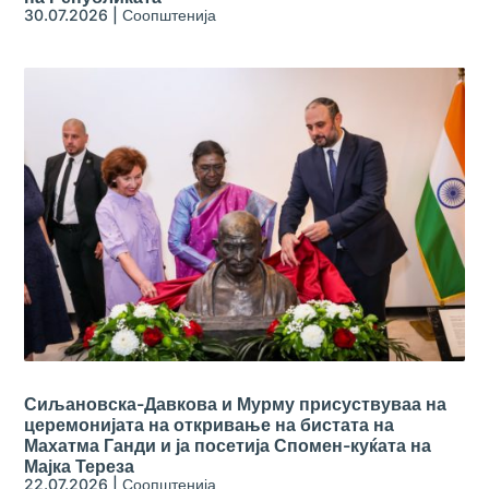
30.07.2026
|
Соопштенија
Сиљановска-Давкова и Мурму присуствуваа на
церемонијата на откривање на бистата на
Махатма Ганди и ја посетија Спомен-куќата на
Мајка Тереза
22.07.2026
|
Соопштенија