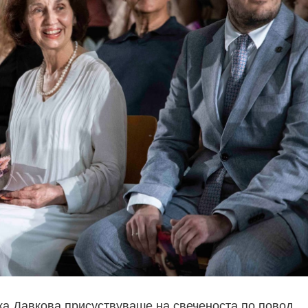
а Давкова присуствуваше на свеченоста по повод