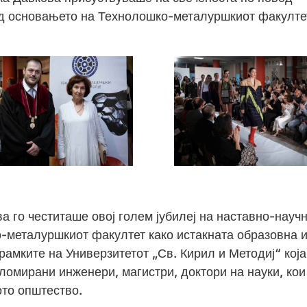
д основањето на Технолошко-металуршкиот факулте
 го честиташе овој голем јубилеј на наставно-науч
о-металуршкиот факултет како истакната образовна 
рамките на Универзитетот „Св. Кирил и Методиј“ кој
ломирани инженери, магистри, доктори на науки, кои
ото општество.