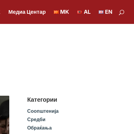
К
Медиа Центар
MK
AL
EN
Категории
Соопштенија
Средби
Обраќања