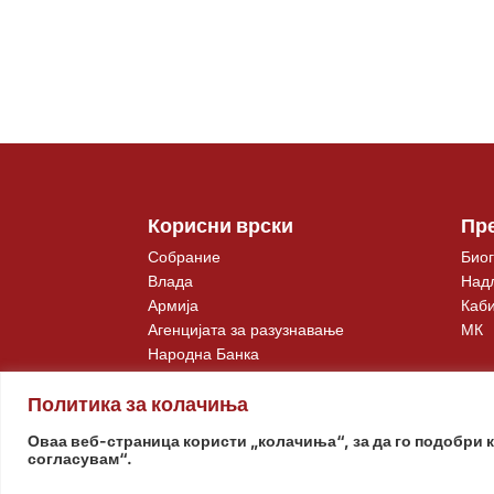
Корисни врски
Пр
Собрание
Биог
Влада
Над
Армија
Каби
Агенцијата за разузнавање
МК
Народна Банка
Политика за колачиња
Оваа веб-страница користи „колачиња“, за да го подобри 
согласувам“.
© www.pretsedatel.mk