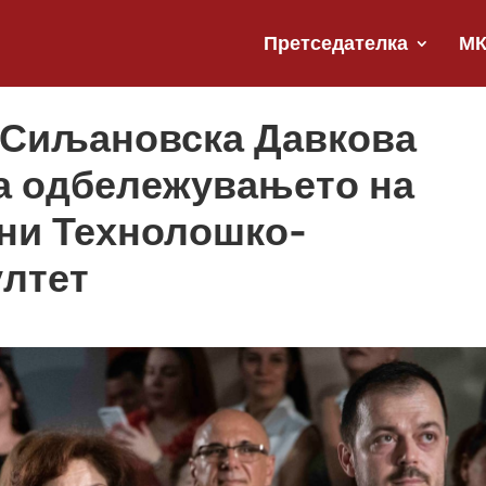
Претседателка
М
 Сиљановска Давкова
а одбележувањето на
ини Технолошко-
лтет