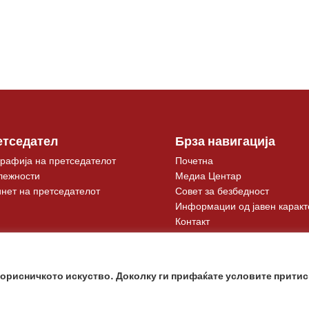
етседател
Брза навигација
рафија на претседателот
Почетна
лежности
Медиа Центар
нет на претседателот
Совет за безбедност
Информации од јавен каракт
Контакт
корисничкото искуство. Доколку ги прифаќате условите притис