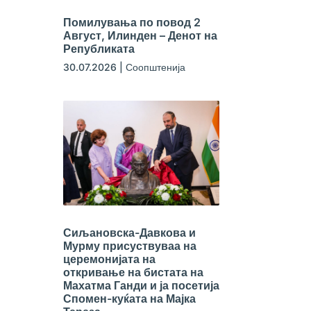
Помилувања по повод 2
Август, Илинден – Денот на
Републиката
30.07.2026
|
Соопштенија
Сиљановска-Давкова и
Мурму присуствуваа на
церемонијата на
откривање на бистата на
Махатма Ганди и ја посетија
Спомен-куќата на Мајка