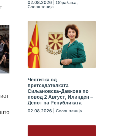
02.08.2026
|
Обраќања
,
Соопштенија
т
Честитка од
претседателката
Сиљановска-Давкова по
ниот
повод 2 Август, Илинден –
Денот на Републиката
и
02.08.2026
|
Соопштенија
ашто