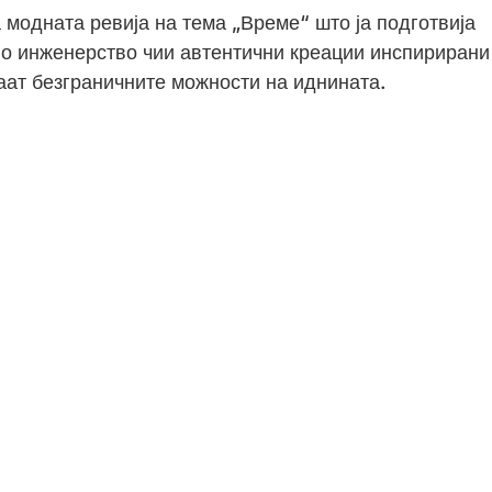
модната ревија на тема „Време“ што ја подготвија
лно инженерство чии автентични креации инспирирани
аат безграничните можности на иднината.