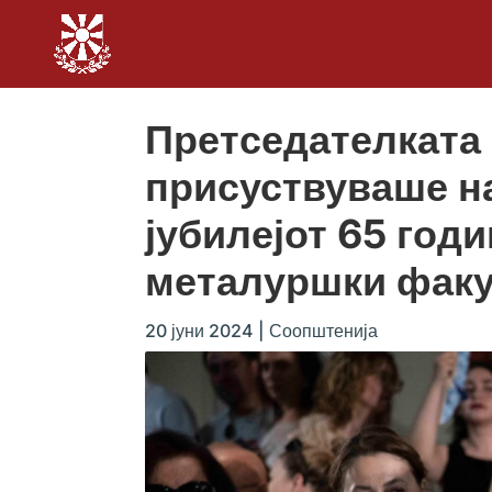
Претседателката
присуствуваше н
јубилејот 65 год
металуршки факу
20 јуни 2024
|
Соопштенија