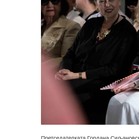
Претседателката Гордана Сиљановск