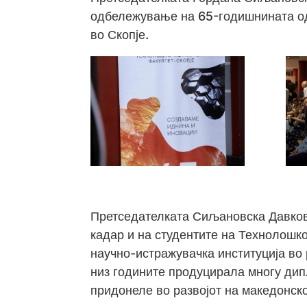
одбележување на 65-годишнината о
во Скопје.
Претседателката Сиљановска Давкова
кадар и на студентите на Технолошк
научно-истражувачка институција во 
низ годините продуцирала многу дип
придонеле во развојот на македонск