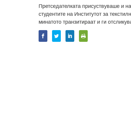
Претседателката присуствуваше и на 
студентите на Институтот за тексти
минатото транзитираат и ги отсликув