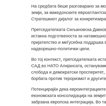
На средбата беше разговарано за мо
земји, за македонските евроатлантски
Стратешкиот дијалог за конкретизира
Претседателката Сиљановска Давкова
истакна подготвеноста за натамошн
пријателство и меѓусебна поддршка 
надворешно-политички цели.
Во тој контекст, претседателката ист
САД во НАТО Алијансата, остануваме
слобода и демократски просперитет, 
борбата против тероризмот и другите
Потенцирајќи дека евроинтеграциите
економската консолидација на земјит
забрзана европска интеграција. Во т