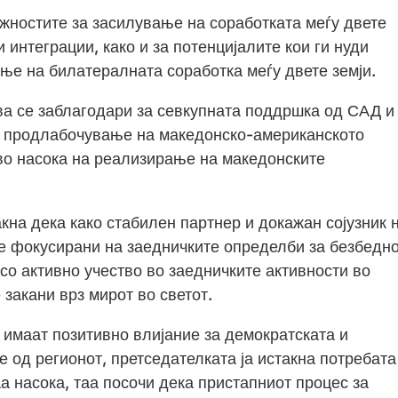
жностите за засилување на соработката меѓу двете
 интеграции, како и за потенцијалите кои ги нуди
ње на билатералната соработка меѓу двете земји.
 се заблагодари за севкупната поддршка од САД и 
о продлабочување на македонско-американското
во насока на реализирање на македонските
акна дека како стабилен партнер и докажан сојузник 
 фокусирани на заедничките определби за безбедно
со активно учество во заедничките активности во
 закани врз мирот во светот.
 имаат позитивно влијание за демократската и
е од регионот, претседателката ја истакна потребата
аа насока, таа посочи дека пристапниот процес за