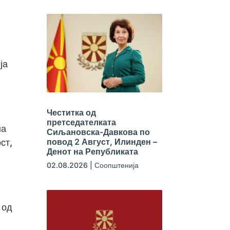
ја
Честитка од
претседателката
на
Сиљановска-Давкова по
повод 2 Август, Илинден –
ст,
Денот на Републиката
02.08.2026
|
Соопштенија
 од