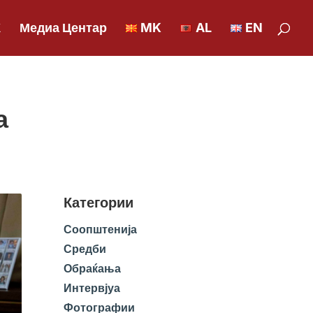
К
Медиа Центар
MK
AL
EN
а
Категории
Соопштенија
Средби
Обраќања
Интервјуа
Фотографии