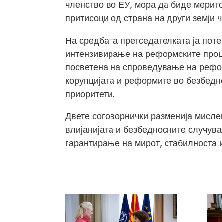
членство во ЕУ, мора да биде мерит
притисоци од страна на други земји 
На средбата претседателката ја пот
интензивирање на реформските проце
посветена на спроведување на рефо
корупцијата и реформите во безбедно
приоритети.
Двете соговорнички разменија мислењ
влијанијата и безбедносните случува
гарантирање на мирот, стабилноста 