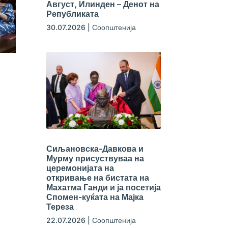
Август, Илинден – Денот на
Републиката
30.07.2026
|
Соопштенија
Сиљановска-Давкова и
Мурму присуствуваа на
церемонијата на
откривање на бистата на
Махатма Ганди и ја посетија
Спомен-куќата на Мајка
Тереза
22.07.2026
|
Соопштенија