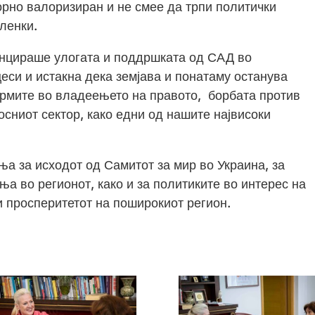
орно валоризиран и не смее да трпи политички
членки.
енцираше улогата и поддршката од САД во
си и истакна дека земјава и понатаму останува
рмите во владеењето на правото, борбата против
сниот сектор, како едни од нашите највисоки
а за исходот од Самитот за мир во Украина, за
ња во регионот, како и за политиките во интерес на
и просперитетот на поширокиот регион.