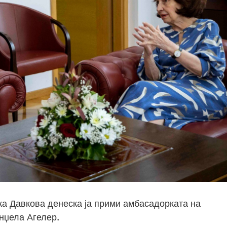
а Давкова денеска ја прими амбасадорката на
нџела Агелер.