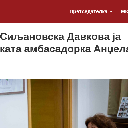
Претседателка
М
 Сиљановска Давкова ја
ката амбасадорка Анџел