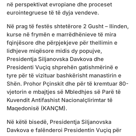
në perspektivat evropiane dhe proceset
eurointegruese të të dyja vendeve.
Në prag të festës shtetërore 2 Gusht – Ilinden,
kurse në frymën e marrëdhënieve të mira
fqinjësore dhe përpjekjeve për thellimin e
lidhjeve miqësore midis dy popujve,
Presidentja Siljanovska Davkova dhe
Presidenti Vuçiq shprehën gatishmërinë e
tyre për të vizituar bashkërisht manastirin e
Shën. Prohor Pçinskit dhe për të kremtuar 80-
vjetorin e mbajtjes së Mbledhjes së Parë të
Kuvendit Antifashist Nacionalçlirimtar të
Maqedonisë (KANÇM).
Në këtë bisedë, Presidentja Siljanovska
Davkova e falënderoi Presidentin Vuçiq për