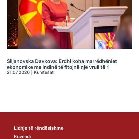
Siljanovska Davkova: Erdhi koha marrëdhëniet
ekonomike me Indinë të fitojnë një vrull të ri
21.07.2026
|
Kumtesat
Lidhje të rëndësishme
Kuvendi