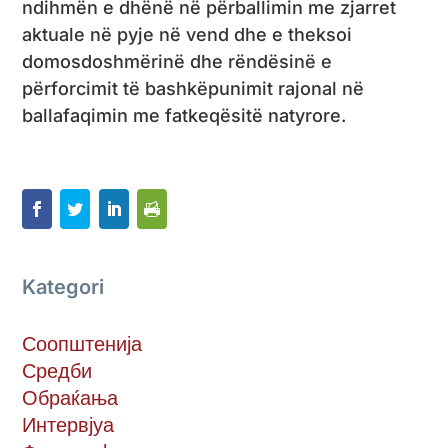
ndihmën e dhënë në përballimin me zjarret
aktuale në pyje në vend dhe e theksoi
domosdoshmërinë dhe rëndësinë e
përforcimit të bashkëpunimit rajonal në
ballafaqimin me fatkeqësitë natyrore.
Kategori
Соопштенија
Средби
Обраќања
Интервјуа