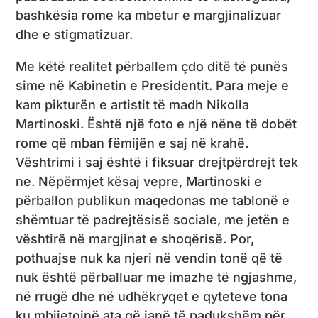
bashkësia rome ka mbetur e margjinalizuar
dhe e stigmatizuar.
Me këtë realitet përballem çdo ditë të punës
sime në Kabinetin e Presidentit. Para meje e
kam pikturën e artistit të madh Nikolla
Martinoski. Është një foto e një nëne të dobët
rome që mban fëmijën e saj në krahë.
Vështrimi i saj është i fiksuar drejtpërdrejt tek
ne. Nëpërmjet kësaj vepre, Martinoski e
përballon publikun maqedonas me tablonë e
shëmtuar të padrejtësisë sociale, me jetën e
vështirë në margjinat e shoqërisë. Por,
pothuajse nuk ka njeri në vendin tonë që të
nuk është përballuar me imazhe të ngjashme,
në rrugë dhe në udhëkryqet e qyteteve tona
ku mbijetojnë ata që janë të padukshëm për