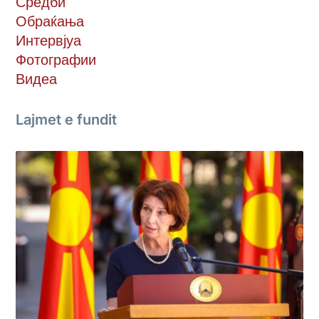
Средби
Обраќања
Интервјуа
Фотографии
Видеа
Lajmet e fundit