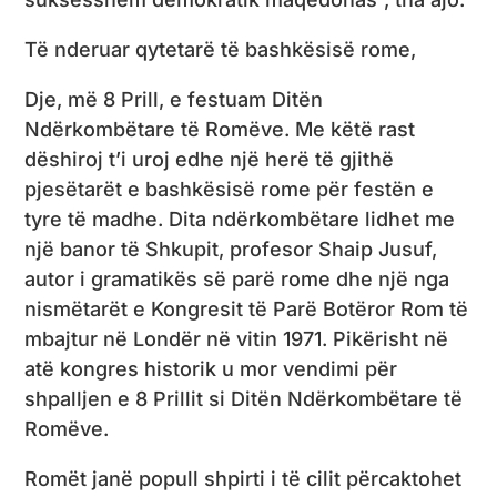
Të nderuar qytetarë të bashkësisë rome,
Dje, më 8 Prill, e festuam Ditën
Ndërkombëtare të Romëve. Me këtë rast
dëshiroj t’i uroj edhe një herë të gjithë
pjesëtarët e bashkësisë rome për festën e
tyre të madhe. Dita ndërkombëtare lidhet me
një banor të Shkupit, profesor Shaip Jusuf,
autor i gramatikës së parë rome dhe një nga
nismëtarët e Kongresit të Parë Botëror Rom të
mbajtur në Londër në vitin 1971. Pikërisht në
atë kongres historik u mor vendimi për
shpalljen e 8 Prillit si Ditën Ndërkombëtare të
Romëve.
Romët janë popull shpirti i të cilit përcaktohet