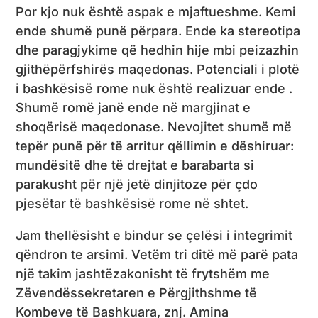
Por kjo nuk është aspak e mjaftueshme. Kemi
ende shumë punë përpara. Ende ka stereotipa
dhe paragjykime që hedhin hije mbi peizazhin
gjithëpërfshirës maqedonas. Potenciali i plotë
i bashkësisë rome nuk është realizuar ende .
Shumë romë janë ende në margjinat e
shoqërisë maqedonase. Nevojitet shumë më
tepër punë për të arritur qëllimin e dëshiruar:
mundësitë dhe të drejtat e barabarta si
parakusht për një jetë dinjitoze për çdo
pjesëtar të bashkësisë rome në shtet.
Jam thellësisht e bindur se çelësi i integrimit
qëndron te arsimi. Vetëm tri ditë më parë pata
një takim jashtëzakonisht të frytshëm me
Zëvendëssekretaren e Përgjithshme të
Kombeve të Bashkuara, znj. Amina