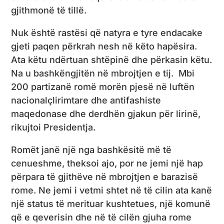
gjithmonë të tillë.
Nuk është rastësi që natyra e tyre endacake
gjeti paqen përkrah nesh në këto hapësira.
Ata këtu ndërtuan shtëpinë dhe përkasin këtu.
Na u bashkëngjitën në mbrojtjen e tij. Mbi
200 partizanë romë morën pjesë në luftën
nacionalçlirimtare dhe antifashiste
maqedonase dhe derdhën gjakun për lirinë,
rikujtoi Presidentja.
Romët janë një nga bashkësitë më të
cenueshme, theksoi ajo, por ne jemi një hap
përpara të gjithëve në mbrojtjen e barazisë
rome. Ne jemi i vetmi shtet në të cilin ata kanë
një status të merituar kushtetues, një komunë
që e qeverisin dhe në të cilën gjuha rome