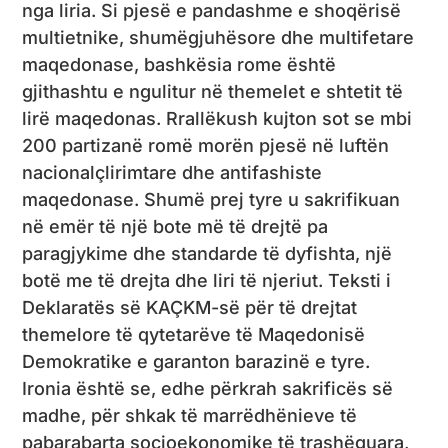
nga liria. Si pjesë e pandashme e shoqërisë
multietnike, shumëgjuhësore dhe multifetare
maqedonase, bashkësia rome është
gjithashtu e ngulitur në themelet e shtetit të
lirë maqedonas. Rrallëkush kujton sot se mbi
200 partizanë romë morën pjesë në luftën
nacionalçlirimtare dhe antifashiste
maqedonase. Shumë prej tyre u sakrifikuan
në emër të një bote më të drejtë pa
paragjykime dhe standarde të dyfishta, një
botë me të drejta dhe liri të njeriut. Teksti i
Deklaratës së KAÇKM-së për të drejtat
themelore të qytetarëve të Maqedonisë
Demokratike e garanton barazinë e tyre.
Ironia është se, edhe përkrah sakrificës së
madhe, për shkak të marrëdhënieve të
pabarabarta socioekonomike të trashëguara,