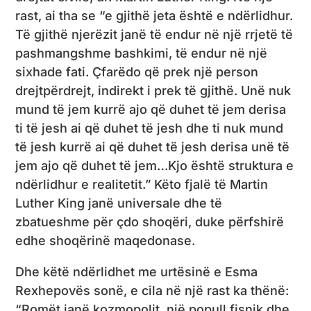
rast, ai tha se “e gjithë jeta është e ndërlidhur.
Të gjithë njerëzit janë të endur në një rrjetë të
pashmangshme bashkimi, të endur në një
sixhade fati. Çfarëdo që prek një person
drejtpërdrejt, indirekt i prek të gjithë. Unë nuk
mund të jem kurrë ajo që duhet të jem derisa
ti të jesh ai që duhet të jesh dhe ti nuk mund
të jesh kurrë ai që duhet të jesh derisa unë të
jem ajo që duhet të jem…Kjo është struktura e
ndërlidhur e realitetit.” Këto fjalë të Martin
Luther King janë universale dhe të
zbatueshme për çdo shoqëri, duke përfshirë
edhe shoqërinë maqedonase.
Dhe këtë ndërlidhet me urtësinë e Esma
Rexhepovës sonë, e cila në një rast ka thënë:
“Romët janë kozmopolit, një popull fisnik dhe