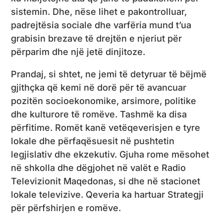
sistemin. Dhe, nëse lihet e pakontrolluar,
padrejtësia sociale dhe varfëria mund t’ua
grabisin brezave të drejtën e njeriut për
përparim dhe një jetë dinjitoze.
Prandaj, si shtet, ne jemi të detyruar të bëjmë
gjithçka që kemi në dorë për të avancuar
pozitën socioekonomike, arsimore, politike
dhe kulturore të romëve. Tashmë ka disa
përfitime. Romët kanë vetëqeverisjen e tyre
lokale dhe përfaqësuesit në pushtetin
legjislativ dhe ekzekutiv. Gjuha rome mësohet
në shkolla dhe dëgjohet në valët e Radio
Televizionit Maqedonas, si dhe në stacionet
lokale televizive. Qeveria ka hartuar Strategji
për përfshirjen e romëve.