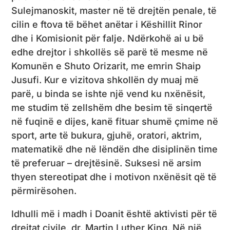
Sulejmanoskit, master në të drejtën penale, të
cilin e ftova të bëhet anëtar i Këshillit Rinor
dhe i Komisionit për falje. Ndërkohë ai u bë
edhe drejtor i shkollës së parë të mesme në
Komunën e Shuto Orizarit, me emrin Shaip
Jusufi. Kur e vizitova shkollën dy muaj më
parë, u binda se ishte një vend ku nxënësit,
me studim të zellshëm dhe besim të sinqertë
në fuqinë e dijes, kanë fituar shumë çmime në
sport, arte të bukura, gjuhë, oratori, aktrim,
matematikë dhe në lëndën dhe disiplinën time
të preferuar – drejtësinë. Suksesi në arsim
thyen stereotipat dhe i motivon nxënësit që të
përmirësohen.
Idhulli më i madh i Doanit është aktivisti për të
drejtat civile, dr. Martin Luther King. Në një