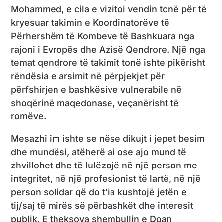
Mohammed, e cila e vizitoi vendin tonë për të
kryesuar takimin e Koordinatorëve të
Përhershëm të Kombeve të Bashkuara nga
rajoni i Evropës dhe Azisë Qendrore. Një nga
temat qendrore të takimit tonë ishte pikërisht
rëndësia e arsimit në përpjekjet për
përfshirjen e bashkësive vulnerabile në
shoqërinë maqedonase, veçanërisht të
romëve.
Mesazhi im ishte se nëse dikujt i jepet besim
dhe mundësi, atëherë ai ose ajo mund të
zhvillohet dhe të lulëzojë në një person me
integritet, në një profesionist të lartë, në një
person solidar që do t’ia kushtojë jetën e
tij/saj të mirës së përbashkët dhe interesit
publik. E theksova shembullin e Doan