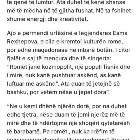
të qenë të lumtur. Ata duhet të kenë shanse
më të mëdha në të gjitha fushat. Në ta fshihet
shumë energji dhe kreativitet.
Ajo e përmendi urtësinë e legjendares Esma
Rexhepova, e cila e kremtoi kulturën rome,
por edhe maqedonase në mbarë botën. I citoi
fjalët e saj të mençura dhe të sinqerta:
“Romët janë kozmopolit, një popull fisnik dhe
i mirë, nuk kanë pushtuar askënd, as kanë
luftuar me askënd”. Ata duan të jetojnë së
bashku, por vetëm nëse u jepet dora”.
“Ne u kemi dhënë njërën dorë, por na duhet
edhe tjetra, nëse duam të jemi njerëz më të
mirë dhe të ndërtojmë një shoqëri qytetarësh
të barabartë. Pa romët , nuk ka rrëfim të
suksesshëm demokratik maqedonas”, tha ajo.