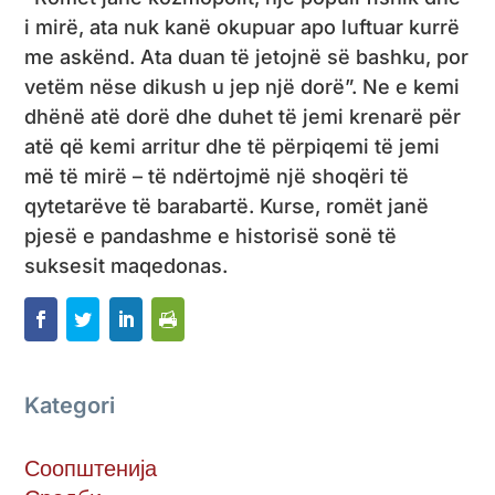
i mirë, ata nuk kanë okupuar apo luftuar kurrë
me askënd. Ata duan të jetojnë së bashku, por
vetëm nëse dikush u jep një dorë”. Ne e kemi
dhënë atë dorë dhe duhet të jemi krenarë për
atë që kemi arritur dhe të përpiqemi të jemi
më të mirë – të ndërtojmë një shoqëri të
qytetarëve të barabartë. Kurse, romët janë
pjesë e pandashme e historisë sonë të
suksesit maqedonas.
Kategori
Соопштенија