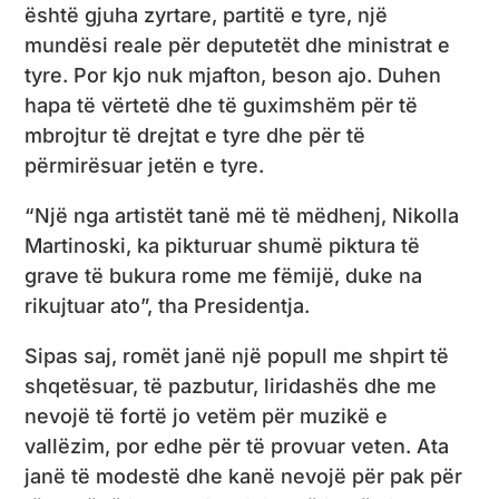
është gjuha zyrtare, partitë e tyre, një
mundësi reale për deputetët dhe ministrat e
tyre. Por kjo nuk mjafton, beson ajo. Duhen
hapa të vërtetë dhe të guximshëm për të
mbrojtur të drejtat e tyre dhe për të
përmirësuar jetën e tyre.
“Një nga artistët tanë më të mëdhenj, Nikolla
Martinoski, ka pikturuar shumë piktura të
grave të bukura rome me fëmijë, duke na
rikujtuar ato”, tha Presidentja.
Sipas saj, romët janë një popull me shpirt të
shqetësuar, të pazbutur, liridashës dhe me
nevojë të fortë jo vetëm për muzikë e
vallëzim, por edhe për të provuar veten. Ata
janë të modestë dhe kanë nevojë për pak për