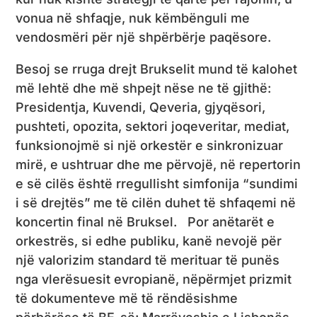
vonua në shfaqje, nuk këmbënguli me
vendosmëri për një shpërbërje paqësore.
Besoj se rruga drejt Brukselit mund të kalohet
më lehtë dhe më shpejt nëse ne të gjithë:
Presidentja, Kuvendi, Qeveria, gjyqësori,
pushteti, opozita, sektori joqeveritar, mediat,
funksionojmë si një orkestër e sinkronizuar
mirë, e ushtruar dhe me përvojë, në repertorin
e së cilës është rregullisht simfonija “sundimi
i së drejtës” me të cilën duhet të shfaqemi në
koncertin final në Bruksel. Por anëtarët e
orkestrës, si edhe publiku, kanë nevojë për
një valorizim standard të merituar të punës
nga vlerësuesit evropianë, nëpërmjet prizmit
të dokumenteve më të rëndësishme