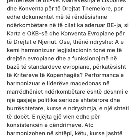
përbërëse të BE-së: Marrëveshja e Lisbonës
dhe Konventa për të Drejtat Themelore, por
edhe dokumentet më të rëndësishme
ndërkombëtare në të cilat ka aderuar BE-ja, si
Karta e OKB-së dhe Konventa Evropiane për
të Drejtat e Njeriut. Ose, thënë ndryshe: A e
kemi harmonizuar legjislacionin tonë me të
drejtën evropiane dhe a funksionojmë në
bazë të standardeve evropiane, përkatësisht
të Kritereve të Kopenhagës? Performanca e
harmonizuar e liderëve maqedonas në
marrëdhëniet ndërkombëtare është dëshmi e
një qasjeje politike serioze shtetërore dhe
burrështetare, kurse e ndryshmja, e një shteti
të dobët. E njëjta gjë vlen edhe për
konsistencën e qëndrimeve. Ato
harmonizohen në shtëpi, këtu, kurse jashtë