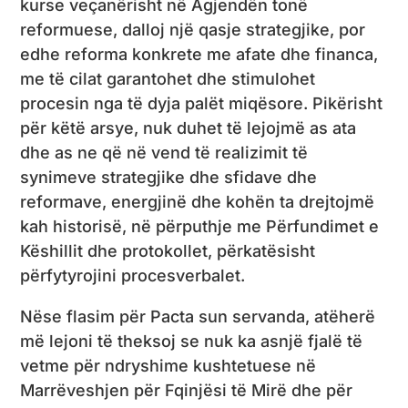
kurse veçanërisht në Agjendën tonë
reformuese, dalloj një qasje strategjike, por
edhe reforma konkrete me afate dhe financa,
me të cilat garantohet dhe stimulohet
procesin nga të dyja palët miqësore. Pikërisht
për këtë arsye, nuk duhet të lejojmë as ata
dhe as ne që në vend të realizimit të
synimeve strategjike dhe sfidave dhe
reformave, energjinë dhe kohën ta drejtojmë
kah historisë, në përputhje me Përfundimet e
Këshillit dhe protokollet, përkatësisht
përfytyrojini procesverbalet.
Nëse flasim për Pacta sun servanda, atëherë
më lejoni të theksoj se nuk ka asnjë fjalë të
vetme për ndryshime kushtetuese në
Marrëveshjen për Fqinjësi të Mirë dhe për