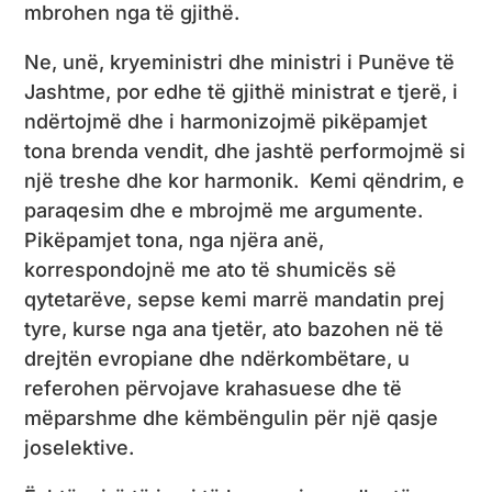
mbrohen nga të gjithë.
Ne, unë, kryeministri dhe ministri i Punëve të
Jashtme, por edhe të gjithë ministrat e tjerë, i
ndërtojmë dhe i harmonizojmë pikëpamjet
tona brenda vendit, dhe jashtë performojmë si
një treshe dhe kor harmonik. Kemi qëndrim, e
paraqesim dhe e mbrojmë me argumente.
Pikëpamjet tona, nga njëra anë,
korrespondojnë me ato të shumicës së
qytetarëve, sepse kemi marrë mandatin prej
tyre, kurse nga ana tjetër, ato bazohen në të
drejtën evropiane dhe ndërkombëtare, u
referohen përvojave krahasuese dhe të
mëparshme dhe këmbëngulin për një qasje
joselektive.