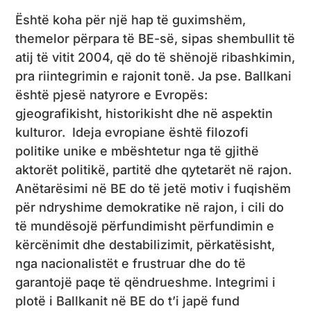
Është koha për një hap të guximshëm,
themelor përpara të BE-së, sipas shembullit të
atij të vitit 2004, që do të shënojë ribashkimin,
pra riintegrimin e rajonit tonë. Ja pse. Ballkani
është pjesë natyrore e Evropës:
gjeografikisht, historikisht dhe në aspektin
kulturor. Ideja evropiane është filozofi
politike unike e mbështetur nga të gjithë
aktorët politikë, partitë dhe qytetarët në rajon.
Anëtarësimi në BE do të jetë motiv i fuqishëm
për ndryshime demokratike në rajon, i cili do
të mundësojë përfundimisht përfundimin e
kërcënimit dhe destabilizimit, përkatësisht,
nga nacionalistët e frustruar dhe do të
garantojë paqe të qëndrueshme. Integrimi i
plotë i Ballkanit në BE do t’i japë fund