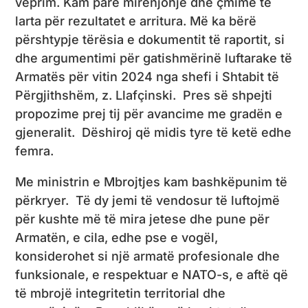
veprim. Kam parë mirënjohje dhe çmime të
larta për rezultatet e arritura. Më ka bërë
përshtypje tërësia e dokumentit të raportit, si
dhe argumentimi për gatishmërinë luftarake të
Armatës për vitin 2024 nga shefi i Shtabit të
Përgjithshëm, z. Llafçinski. Pres së shpejti
propozime prej tij për avancime me gradën e
gjeneralit. Dëshiroj që midis tyre të ketë edhe
femra.
Me ministrin e Mbrojtjes kam bashkëpunim të
përkryer. Të dy jemi të vendosur të luftojmë
për kushte më të mira jetese dhe pune për
Armatën, e cila, edhe pse e vogël,
konsiderohet si një armatë profesionale dhe
funksionale, e respektuar e NATO-s, e aftë që
të mbrojë integritetin territorial dhe