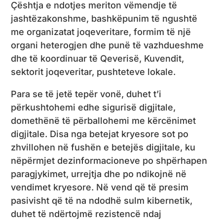
Çështja e ndotjes meriton vëmendje të
jashtëzakonshme, bashkëpunim të ngushtë
me organizatat joqeveritare, formim të një
organi heterogjen dhe punë të vazhdueshme
dhe të koordinuar të Qeverisë, Kuvendit,
sektorit joqeveritar, pushteteve lokale.
Para se të jetë tepër vonë, duhet t’i
përkushtohemi edhe sigurisë digjitale,
domethënë të përballohemi me kërcënimet
digjitale. Disa nga betejat kryesore sot po
zhvillohen në fushën e betejës digjitale, ku
nëpërmjet dezinformacioneve po shpërhapen
paragjykimet, urrejtja dhe po ndikojnë në
vendimet kryesore. Në vend që të presim
pasivisht që të na ndodhë sulm kibernetik,
duhet të ndërtojmë rezistencë ndaj