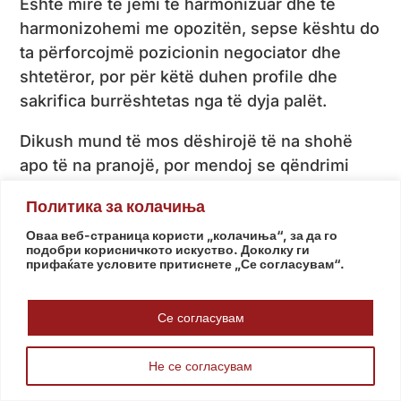
Është mirë të jemi të harmonizuar dhe të
harmonizohemi me opozitën, sepse kështu do
ta përforcojmë pozicionin negociator dhe
shtetëror, por për këtë duhen profile dhe
sakrifica burrështetas nga të dyja palët.
Dikush mund të mos dëshirojë të na shohë
apo të na pranojë, por mendoj se qëndrimi
ndaj nesh dhe ndaj shtetit tonë nuk është i
Политика за колачиња
njëjti si më parë: Mjafton të ndiqni fjalimin e
Оваа веб-страница користи „колачиња“, за да го
ambasadorëve, si dhe të përfaqësuesve më të
подобри корисничкото искуство. Доколку ги
lartë të BE-së dhe ta krahasoni me atë para
прифаќате условите притиснете „Се согласувам“.
dhe gjatë zgjedhjeve, që të shihni ndryshimin,
nëse dëshironi, sigurisht. Një nga fjalët më të
Се согласувам
përdorura është debilateralizimi i procesit të
negociatave, eliminimi i çështjeve bilaterale
Не се согласувам
nga integrimi evropian. Sinqerisht, u desh