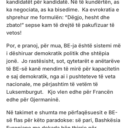
kandidatët për kandidatë. Në të kundërtën, as
ka negociata, as ka bisedime. Ka evrokratia e
shprehur me formulën: “Dëgjo, hesht dhe
zbato!” sepse kam të drejtë të pakufizuar të
vetos!
Por, e pranoj, për mua, BE-ja është sistemi më
i dëshiruar demokratik politik dhe shtëpia
jonë. Jo rastësisht, sot, qytetarët e anëtarëve
të BE-së kanë mendim të mirë për kapacitetin
e saj demokratik, nga ai i pushteteve të veta
nacionale, me përjashtim të vetëm të
Luksemburgut. Kjo vlen edhe për Francën
edhe për Gjermaninë.
Në takimet e shumta me përfaqësuesit e BE-
së flas për këto paradokse: së pari, Bashkësia
Evropiane me dekada bën thirrje për