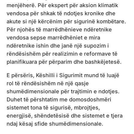
menjëherë. Për ekspert për aksion klimatik
vendosa për shkak të ndotjes kronike dhe
akute si një kërcënim për sigurinë kombëtare.
Për njohës të marrëdhënieve ndëretnike
vendosa sepse marrëdhëniet e mira
ndëretnike ishin dhe janë një supozim i
rëndësishëm për realizimin e reformave të
planifikuara për përparim dhe bashkëjetesë.
E përsëris, Këshilli i Sigurimit mund të luajë
rol të rëndësishëm në një qasje
shumëdimensionale për trajtimin e ndotjes.
Duhet të përshtatim me domosdoshmëri
sistemet tona të sigurisë, mbrojtjes,
energjisë, shëndetësisë dhe sistemet e tjera
ndaj kësaj sfide shumëdimensionale.