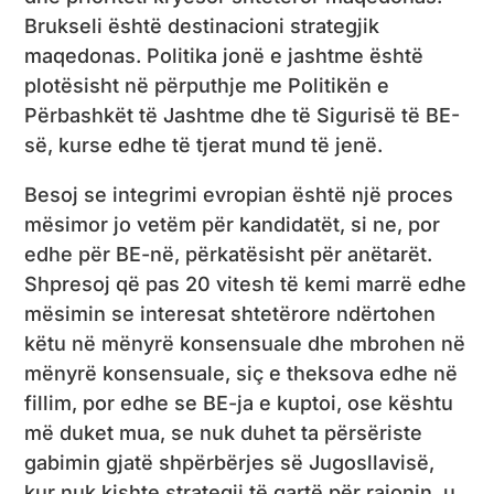
Brukseli është destinacioni strategjik
maqedonas. Politika jonë e jashtme është
plotësisht në përputhje me Politikën e
Përbashkët të Jashtme dhe të Sigurisë të BE-
së, kurse edhe të tjerat mund të jenë.
Besoj se integrimi evropian është një proces
mësimor jo vetëm për kandidatët, si ne, por
edhe për BE-në, përkatësisht për anëtarët.
Shpresoj që pas 20 vitesh të kemi marrë edhe
mësimin se interesat shtetërore ndërtohen
këtu në mënyrë konsensuale dhe mbrohen në
mënyrë konsensuale, siç e theksova edhe në
fillim, por edhe se BE-ja e kuptoi, ose kështu
më duket mua, se nuk duhet ta përsëriste
gabimin gjatë shpërbërjes së Jugosllavisë,
kur nuk kishte strategji të qartë për rajonin, u