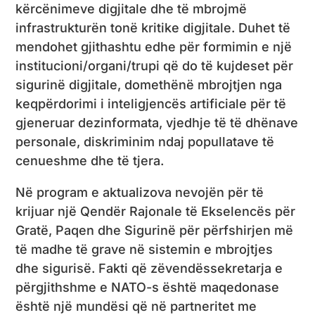
kërcënimeve digjitale dhe të mbrojmë
infrastrukturën tonë kritike digjitale. Duhet të
mendohet gjithashtu edhe për formimin e një
institucioni/organi/trupi që do të kujdeset për
sigurinë digjitale, domethënë mbrojtjen nga
keqpërdorimi i inteligjencës artificiale për të
gjeneruar dezinformata, vjedhje të të dhënave
personale, diskriminim ndaj popullatave të
cenueshme dhe të tjera.
Në program e aktualizova nevojën për të
krijuar një Qendër Rajonale të Ekselencës për
Gratë, Paqen dhe Sigurinë për përfshirjen më
të madhe të grave në sistemin e mbrojtjes
dhe sigurisë. Fakti që zëvendëssekretarja e
përgjithshme e NATO-s është maqedonase
është një mundësi që në partneritet me