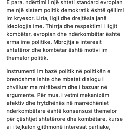
E para, ndërtimi i një shteti standard evropian
me një sistem politik demokratik është qëllimi
im kryesor. Liria, ligji dhe drejtësia janë
ideologjia ime. Thirrja dhe respektimi i ligjit
kombëtar, evropian dhe ndërkombëtar është
arma ime politike. Mbrojtja e interesit
shtetëror dhe kombëtar është motivi im
themelor politik.
Instrumenti im bazë politik në politikën e
brendshme ishte dhe mbetet dialogu i
zhvilluar me mirëbesim dhe i bazuar në
argumente. Për mua, i vetmi mekanizëm
efektiv dhe frytdhënës në marrëdhëniet
ndërkombëtare është konsensusi themelor
për çështjet shtetërore dhe kombëtare, kurse
ai i tejkalon gjithmonë interesat partiake,