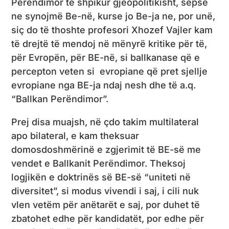
Perëndimor të shpikur gjeopolitikisht, sepse
ne synojmë Be-në, kurse jo Be-ja ne, por unë,
siç do të thoshte profesori Xhozef Vajler kam
të drejtë të mendoj në mënyrë kritike për të,
për Evropën, për BE-në, si ballkanase që e
percepton veten si evropiane që pret sjellje
evropiane nga BE-ja ndaj nesh dhe të a.q.
“Ballkan Perëndimor”.
Prej disa muajsh, në çdo takim multilateral
apo bilateral, e kam theksuar
domosdoshmërinë e zgjerimit të BE-së me
vendet e Ballkanit Perëndimor. Theksoj
logjikën e doktrinës së BE-së “uniteti në
diversitet”, si modus vivendi i saj, i cili nuk
vlen vetëm për anëtarët e saj, por duhet të
zbatohet edhe për kandidatët, por edhe për