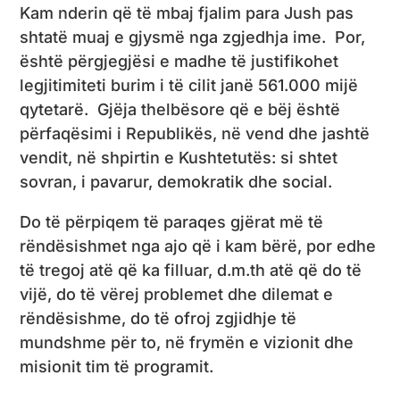
Kam nderin që të mbaj fjalim para Jush pas
shtatë muaj e gjysmë nga zgjedhja ime. Por,
është përgjegjësi e madhe të justifikohet
legjitimiteti burim i të cilit janë 561.000 mijë
qytetarë. Gjëja thelbësore që e bëj është
përfaqësimi i Republikës, në vend dhe jashtë
vendit, në shpirtin e Kushtetutës: si shtet
sovran, i pavarur, demokratik dhe social.
Do të përpiqem të paraqes gjërat më të
rëndësishmet nga ajo që i kam bërë, por edhe
të tregoj atë që ka filluar, d.m.th atë që do të
vijë, do të vërej problemet dhe dilemat e
rëndësishme, do të ofroj zgjidhje të
mundshme për to, në frymën e vizionit dhe
misionit tim të programit.