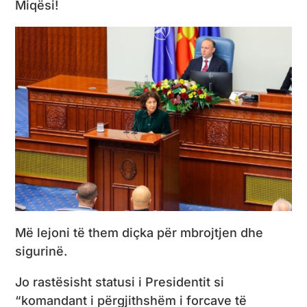
Miqësi!
Më lejoni të them diçka për mbrojtjen dhe
sigurinë.
Jo rastësisht statusi i Presidentit si
“komandant i përgjithshëm i forcave të