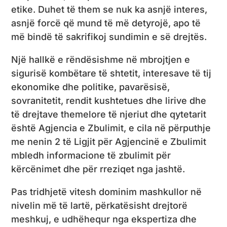
etike. Duhet të them se nuk ka asnjë interes,
asnjë forcë që mund të më detyrojë, apo të
më bindë të sakrifikoj sundimin e së drejtës.
Një hallkë e rëndësishme në mbrojtjen e
sigurisë kombëtare të shtetit, interesave të tij
ekonomike dhe politike, pavarësisë,
sovranitetit, rendit kushtetues dhe lirive dhe
të drejtave themelore të njeriut dhe qytetarit
është Agjencia e Zbulimit, e cila në përputhje
me nenin 2 të Ligjit për Agjencinë e Zbulimit
mbledh informacione të zbulimit për
kërcënimet dhe për rreziqet nga jashtë.
Pas tridhjetë vitesh dominim mashkullor në
nivelin më të lartë, përkatësisht drejtorë
meshkuj, e udhëhequr nga ekspertiza dhe