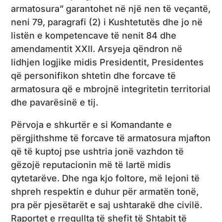
armatosura” garantohet në një nen të veçantë,
neni 79, paragrafi (2) i Kushtetutës dhe jo në
listën e kompetencave të nenit 84 dhe
amendamentit XXII. Arsyeja qëndron në
lidhjen logjike midis Presidentit, Presidentes
që personifikon shtetin dhe forcave të
armatosura që e mbrojnë integritetin territorial
dhe pavarësinë e tij.
Përvoja e shkurtër e si Komandante e
përgjithshme të forcave të armatosura mjafton
që të kuptoj pse ushtria jonë vazhdon të
gëzojë reputacionin më të lartë midis
qytetarëve. Dhe nga kjo foltore, më lejoni të
shpreh respektin e duhur për armatën tonë,
pra për pjesëtarët e saj ushtarakë dhe civilë.
Raportet e rregullta të shefit të Shtabit të