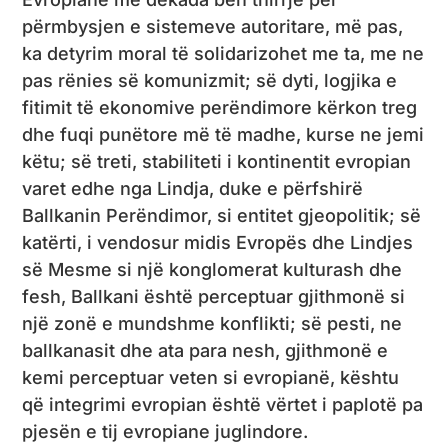
përmbysjen e sistemeve autoritare, më pas,
ka detyrim moral të solidarizohet me ta, me ne
pas rënies së komunizmit; së dyti, logjika e
fitimit të ekonomive perëndimore kërkon treg
dhe fuqi punëtore më të madhe, kurse ne jemi
këtu; së treti, stabiliteti i kontinentit evropian
varet edhe nga Lindja, duke e përfshirë
Ballkanin Perëndimor, si entitet gjeopolitik; së
katërti, i vendosur midis Evropës dhe Lindjes
së Mesme si një konglomerat kulturash dhe
fesh, Ballkani është perceptuar gjithmonë si
një zonë e mundshme konflikti; së pesti, ne
ballkanasit dhe ata para nesh, gjithmonë e
kemi perceptuar veten si evropianë, kështu
që integrimi evropian është vërtet i paplotë pa
pjesën e tij evropiane juglindore.