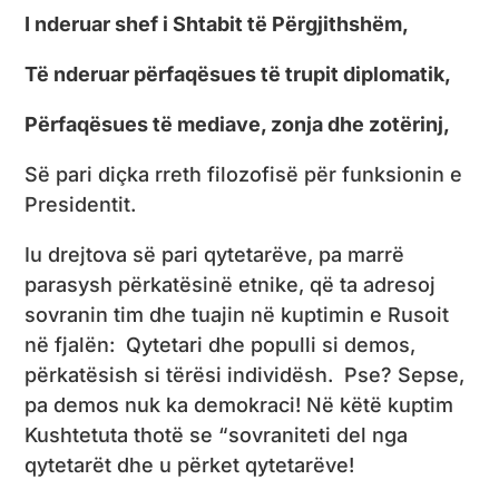
I nderuar shef i Shtabit të Përgjithshëm,
Të nderuar përfaqësues të trupit diplomatik,
Përfaqësues të mediave, zonja dhe zotërinj,
Së pari diçka rreth filozofisë për funksionin e
Presidentit.
Iu drejtova së pari qytetarëve, pa marrë
parasysh përkatësinë etnike, që ta adresoj
sovranin tim dhe tuajin në kuptimin e Rusoit
në fjalën: Qytetari dhe populli si demos,
përkatësish si tërësi individësh. Pse? Sepse,
pa demos nuk ka demokraci! Në këtë kuptim
Kushtetuta thotë se “sovraniteti del nga
qytetarët dhe u përket qytetarëve!