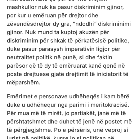
mashkullor nuk ka pasur diskriminim gjinor,
por kur u emëruan për drejtor dhe
zëvendësdrejtor dy gra, “ndodhi” diskriminimi
gjinor. Nuk mund ta kuptoj akuzën për
diskriminim për shkak të përkatësisë politike,
duke pasur parasysh imperativin ligjor për
neutralitet politik në punë, si dhe faktin
parësor që të dy të emëruarat kanë qenë në
poste drejtuese gjatë drejtimit të iniciatorit të
mëparshëm.
Emërimet e personave udhëheqës i kam bërë
duke u udhëhequr nga parimi i meritokracisë.
Për mua më të mirët, jo partiakët, janë më të
përshtatshmet dhe duhet të jenë në postet më
të përgjegjshme. Po e përsëris, unë veproj si
jurist në politikë, kurse jo si politikan në