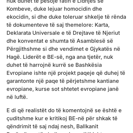
nuk duhet të pësojë fatin e Lidhjes së
Kombeve, duke lejuar homocidin dhe
ekocidin, si dhe duke toleruar shkelje të rënda
të dokumenteve të saj themelore: Karta,
Deklarata Universale e të Drejtave të Njeriut
dhe konventat e shumta të Asamblesë së
Përgjithshme si dhe vendimet e Gjykatës në
Hagë. Liderët e BE-së, nga ana tjetër, nuk
duhet të harrojnë kurrë se Bashkësia
Evropiane ishte një projekt paqeje që duhej të
garantonte një paqe të përjetshme kantiane
evropiane, kurse sot shtetet evropiane janë
në luftë.
E di që realistët do të komentojnë se është e
çuditshme kur e kritikoj BE-në për shkak të
qëndrimit të saj ndaj nesh, Ballkanit