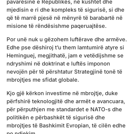
pavarësinë e Republikës, në kushtet dhe
mjedisin e ri dhe kompleks të sigurisë, si dhe
që të marrë pjesë në mënyrë të barabartë në
misione të rëndësishme paqeruajtëse.
Por unë nuk u gëzohem luftërave dhe armëve.
Edhe pse dëshiroj t’u them lamtumirë atyre si
Heminguej, megjithatë, jam e vetëdijshme se
ndryshimi në doktrinat e luftës imponon
nevojën për të përshtatur Strategjinë tonë të
mbrojtjes me sfidat globale.
Kjo gjë kërkon investime në mbrojtje, duke
përfshirë teknologjitë dhe armët e avancuara,
për përputhjen me standardet e NATO-s dhe
politikën e përbashkët të sigurisë dhe
mbrojtjes të Bashkimit Evropian, të cilën edhe
po ndjekim.