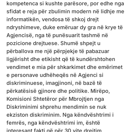
kompetenca si kushte parësore, por edhe nga
sfidat e reja për zbulimin modern në lidhje me
informatikën, vendosa të shkoj drejt
ndryshimeve, duke emëruar dy gra në krye të
Agjencisë, nga të punësuarit tashmë në
pozicione drejtuese. Shumë shpejt u
përballova me një përpjekje të pabazuar
ligjërisht dhe etikisht që të kundërshtohen
vendimet e mia për shkarkimet dhe emërimet
e personave udhëheqës në Agjenci si
diskriminuese, imagjinoni, në bazë të
përkatësisë gjinore dhe politike. Mirëpo,
Komisioni Shtetëror për Mbrojtjen nga
Diskriminimi shprehu mendimin se nuk
ekziston diskriminim. Nga këndvështrimi i
femrës, nga këndvështrimi im, është
interesant fakti që për 30 vite drejtim