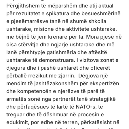
Përgjithshëm të mëparshëm dhe atij aktual
për rezultatet e spikatura dhe besueshmërinë
e pjesëmarrësve tanë në shumë shkolla
ushtarake, misione dhe aktivitete ushtarake,
më bëjnë të jem krenare për ta. Mora pjesë në
disa stërvitje dhe ngjarje ushtarake dhe më
lanë përshtypje gatishmëria dhe aftësitë
ushtarake të demonstruara. I vizitova zonat e
djegura dhe i pashë ushtarët dhe oficerët
përballë rrezikut me zjarrin. Dëgjova një
mendim të jashtëzakonshëm për ekspertizën
dhe kompetencën e njerëzve të parë të
armatës sonë nga partnerët tanë strategjikë
dhe përfaqësues të lartë të NATO-s, të
treguar dhe të dëshmuar në procesin e
edukimit, por edhe në terren, përkatësisht në