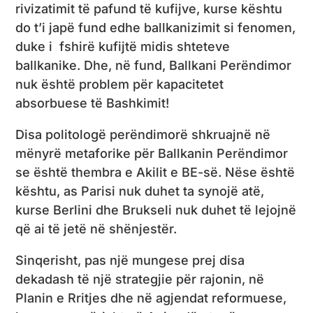
rivizatimit të pafund të kufijve, kurse kështu
do t’i japë fund edhe ballkanizimit si fenomen,
duke i fshirë kufijtë midis shteteve
ballkanike. Dhe, në fund, Ballkani Perëndimor
nuk është problem për kapacitetet
absorbuese të Bashkimit!
Disa politologë perëndimorë shkruajnë në
mënyrë metaforike për Ballkanin Perëndimor
se është thembra e Akilit e BE-së. Nëse është
kështu, as Parisi nuk duhet ta synojë atë,
kurse Berlini dhe Brukseli nuk duhet të lejojnë
që ai të jetë në shënjestër.
Sinqerisht, pas një mungese prej disa
dekadash të një strategjie për rajonin, në
Planin e Rritjes dhe në agjendat reformuese,