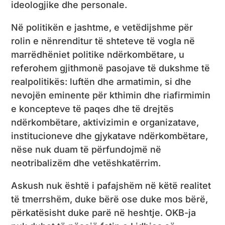
ideologjike dhe personale.
Në politikën e jashtme, e vetëdijshme për
rolin e nënrenditur të shteteve të vogla në
marrëdhëniet politike ndërkombëtare, u
referohem gjithmonë pasojave të dukshme të
realpolitikës: luftën dhe armatimin, si dhe
nevojën eminente për kthimin dhe riafirmimin
e koncepteve të paqes dhe të drejtës
ndërkombëtare, aktivizimin e organizatave,
institucioneve dhe gjykatave ndërkombëtare,
nëse nuk duam të përfundojmë në
neotribalizëm dhe vetëshkatërrim.
Askush nuk është i pafajshëm në këtë realitet
të tmerrshëm, duke bërë ose duke mos bërë,
përkatësisht duke parë në heshtje. OKB-ja