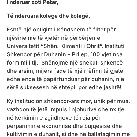
I nderuar zoti Petar,
Të nderuara kolege dhe kolegë,
Është një obligim i këndshëm të flitet për
njësinë më të vjetër në përbërjen e
Universitetit “Shën. Klimenti i Ohrit”, Instituti
Shkencor për Duhanin – Prilep, 100 vjet nga
formimi i tij. Shënojmë një shekull shkencë
dhe arsim, mijëra faqe të një rrëfimi të gjatë
edhe ende të papërfunduar për duhanin, një
sërë suksesesh në shtëpi, por edhe jashtë!
Ky institucion shkencor-arsimor, unik për mua,
vazhdon të jetë impuls i njohurive dhe nxitje
në kërkimin e zgjidhjeve të reja për
përparimin e ekonomisë dhe bujqësisë dhe
kultivimin e duhanit, si dhe në ballafaqimin me