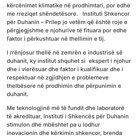
kërcënimet klimatike në prodhimtari, por edhe
me rreziqet shëndetësore. Instituti Shkencor
për Duhanin – Prilep jo vetëm që është roje e
përgjegjshme e njohurive të fituara por edhe
faktor i përkushtuar në thellimin e tij.
I rrënjosur thellë në zemrën e industrisë së
duhanit, ky institut shquhet si ekspert i njohur
dhe i vlerësuar dhe faktor i kualifikuar dhe i
respektuar në zgjidhjen e problemeve
thelbësore në prodhimin dhe përpunimin e
duhanit.
Me teknologjinë më të fundit dhe laboratorë
të akredituar, Instituti i Shkencës për Duhanin
stimulon dhe mbështet pa u lodhur
inovacionin dhe kërkimin shkencor, brenda