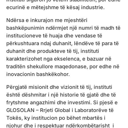
ecurinë e mëtejshme të kësaj industrie.
Ndërsa e inkurajon me mjeshtëri
bashkëpunimin ndërmjet një numri të madh të
institucioneve të huaja dhe vendase të
përkushtuara ndaj duhanit, lëndëve të para të
duhanit dhe produkteve të tij, instituti
karakterizohet nga ekselenca, e bazuar në
traditën shekullore maqedonase, por edhe në
inovacionin bashkëkohor.
Përgjatë misionit dhe vizionit të tij, instituti
është dëshmitar i një historie të gjatë dhe të
frytshme angazhimi dhe investimi. Si pjesë e
GLOSOLAN – Rrjeti Global i Laboratorëve të
Tokës, ky institucion po bëhet mbartës i
njohur dhe i respektuar ndërkombëtarisht i