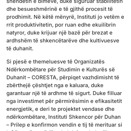
shëndetin e bimëve, duke siguruar stabilitetin
dhe besueshmërinë e të gjithë procesit të
prodhimit. Në këtë mënyrë, Instituti jo vetëm e
rrit produktivitetin, por ruan edhe ekuilibrin
natyror, duke krijuar një bazë për brezat e
ardhshëm të shkencëtarëve dhe kultivuesve
të duhanit.
Si pjesë e themeluesve të Organizatës
Ndërkombëtare për Studimin e Kulturës së
Duhanit – CORESTA, përpiqet vazhdimisht të
zbërthejë çështjet nga e kaluara, duke
garantuar një të ardhme të sigurt. Duke filluar
nga investimet për përmirësimin e efikasitetit
energjetik, e deri te projektet vendase dhe
ndërkombëtare, Instituti Shkencor për Duhan
– Prilep e konfirmon vendin e tij të merituar si