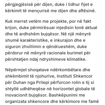
përgjegjësisë për dijen, duke i lidhur fijet e
kërkimit të mençurisë me dijen dhe aftësinë.
Kuk merret vetëm me projekte, por në fakt
krijon, duke përmirësuar mjedisin tonë aktual
dhe të ardhshëm bujqësor. Në një mënyrë
shumë karakteristike, e inkurajon dhe e
siguron zhvillimin e qëndrueshëm, duke
përdorur në mënyrë racionale burimet për
përshtatjen ndaj ndryshimeve klimatike.
Nëpërmjet shoqatave ndërkombëtare dhe
shkëmbimit të njohurive, Instituti Shkencor
për Duhan nga Prilepi përforcon rolin e tij si
shtyllë udhëheqëse në horizontet globale të
inovacionit bujqësor. Bashkëpunimi me
organizata shkencore dhe kërkimore me famë