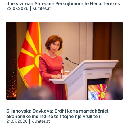
dhe vizituan Shtëpinë Përkujtimore të Nëna Terezës
22.07.2026
|
Kumtesat
Siljanovska Davkova: Erdhi koha marrëdhëniet
ekonomike me Indinë të fitojnë një vrull të ri
21.07.2026
|
Kumtesat