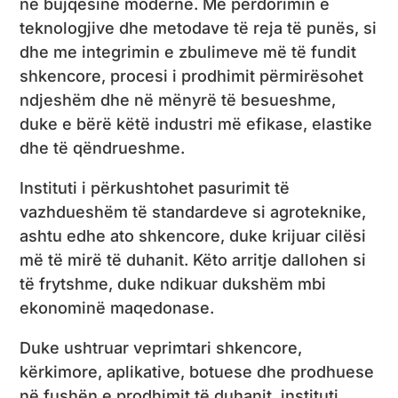
në bujqësinë moderne. Me përdorimin e
teknologjive dhe metodave të reja të punës, si
dhe me integrimin e zbulimeve më të fundit
shkencore, procesi i prodhimit përmirësohet
ndjeshëm dhe në mënyrë të besueshme,
duke e bërë këtë industri më efikase, elastike
dhe të qëndrueshme.
Instituti i përkushtohet pasurimit të
vazhdueshëm të standardeve si agroteknike,
ashtu edhe ato shkencore, duke krijuar cilësi
më të mirë të duhanit. Këto arritje dallohen si
të frytshme, duke ndikuar dukshëm mbi
ekonominë maqedonase.
Duke ushtruar veprimtari shkencore,
kërkimore, aplikative, botuese dhe prodhuese
në fushën e prodhimit të duhanit, instituti