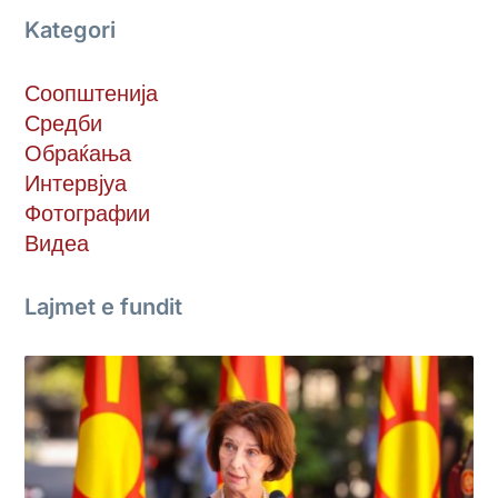
Kategori
Соопштенија
Средби
Обраќања
Интервјуа
Фотографии
Видеа
Lajmet e fundit