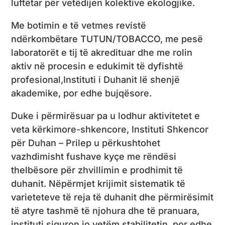
luftëtar për vetëdijen kolektive ekologjike.
Me botimin e të vetmes revistë
ndërkombëtare TUTUN/TOBACCO, me pesë
laboratorët e tij të akredituar dhe me rolin
aktiv në procesin e edukimit të dyfishtë
profesional,Instituti i Duhanit lë shenjë
akademike, por edhe bujqësore.
Duke i përmirësuar pa u lodhur aktivitetet e
veta kërkimore-shkencore, Instituti Shkencor
për Duhan – Prilep u përkushtohet
vazhdimisht fushave kyçe me rëndësi
thelbësore për zhvillimin e prodhimit të
duhanit. Nëpërmjet krijimit sistematik të
varieteteve të reja të duhanit dhe përmirësimit
të atyre tashmë të njohura dhe të pranuara,
instituti siguron jo vetëm stabilitetin, por edhe