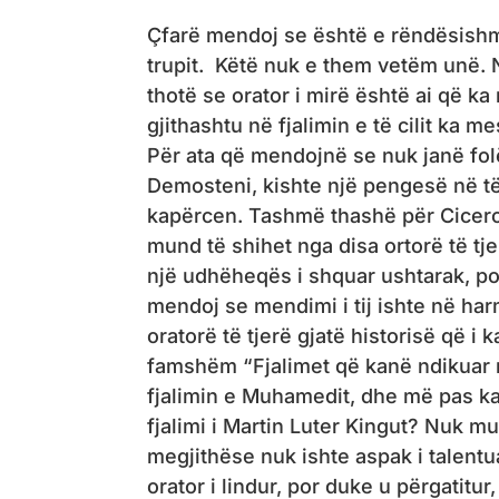
Çfarë mendoj se është e rëndësishm
trupit. Këtë nuk e them vetëm unë. 
thotë se orator i mirë është ai që ka
gjithashtu në fjalimin e të cilit ka 
Për ata që mendojnë se nuk janë fol
Demosteni, kishte një pengesë në të
kapërcen. Tashmë thashë për Ciceron
mund të shihet nga disa ortorë të t
një udhëheqës i shquar ushtarak, por 
mendoj se mendimi i tij ishte në ha
oratorë të tjerë gjatë historisë që 
famshëm “Fjalimet që kanë ndikuar mb
fjalimin e Muhamedit, dhe më pas ka 
fjalimi i Martin Luter Kingut? Nuk mun
megjithëse nuk ishte aspak i talent
orator i lindur, por duke u përgatitur