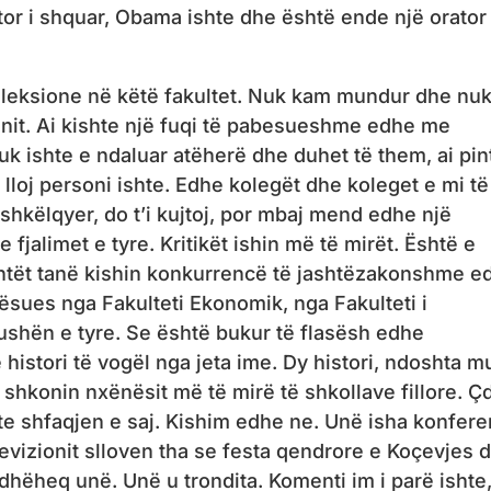
ator i shquar, Obama ishte dhe është ende një orator 
 leksione në këtë fakultet. Nuk kam mundur dhe nu
anit. Ai kishte një fuqi të pabesueshme edhe me
k ishte e ndaluar atëherë dhe duhet të them, ai pin
 lloj personi ishte. Edhe kolegët dhe koleget e mi të
 shkëlqyer, do t’i kujtoj, por mbaj mend edhe një
jalimet e tyre. Kritikët ishin më të mirët. Është e
tët tanë kishin konkurrencë të jashtëzakonshme e
qësues nga Fakulteti Ekonomik, nga Fakulteti i
ushën e tyre. Se është bukur të flasësh edhe
histori të vogël nga jeta ime. Dy histori, ndoshta 
u shkonin nxënësit më të mirë të shkollave fillore. Ç
hte shfaqjen e saj. Kishim edhe ne. Unë isha konfer
evizionit slloven tha se festa qendrore e Koçevjes 
udhëheq unë. Unë u trondita. Komenti im i parë ishte,