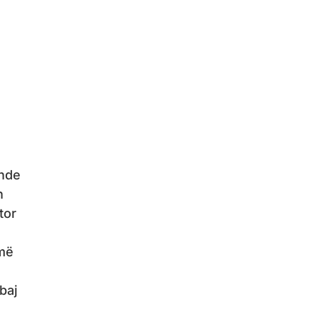
ende
n
tor
 më
baj