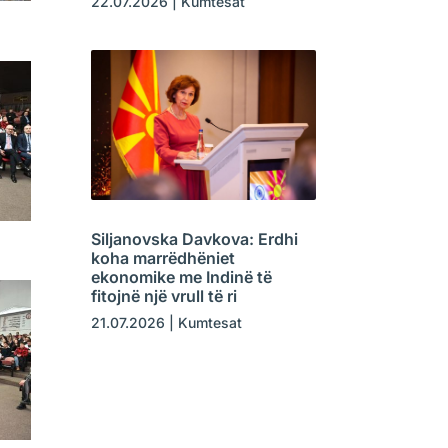
22.07.2026
|
Kumtesat
Siljanovska Davkova: Erdhi
koha marrëdhëniet
ekonomike me Indinë të
fitojnë një vrull të ri
21.07.2026
|
Kumtesat