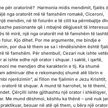
e për oratorinë? Harmonia midis mendimit, fjalës 
Një nga oratorët më të famshëm romakë, Ciceroni,
 një mendim, në të folurën e të cilit ka përmbajtje dh
mesazhe pasionante që i mbajnë dëgjuesit të interesua
ës të mirë, një nga oratorët më të famshëm të lasht
 folur. Kjo dihet. Por me argumente, me bindje e
in, por dua të them se sa i rëndësishëm është fjal
jerë të famshëm. Për shembull, Cezari nuk ishte vet
ai ishte edhe një orator i shquar. I saktë, i qartë,
rmoni me mendjen dhe karakterin e tij. Ka shumë
i kam admiruar dhe e rekomandoj shumë atë librin e
i njerëzimin”, ai fillon me fjalimin e Jezu Krishtit
oratorë të shquar. A mund të harrohet, le të themi,
det. Çërçilli ishte gjithashtu një orator i shkëlqyer,
uar. Me mund dëshmoi, kështu ka thënë – unë nuk j
, praktikuar, besuar në atë që them, u bëra një orator