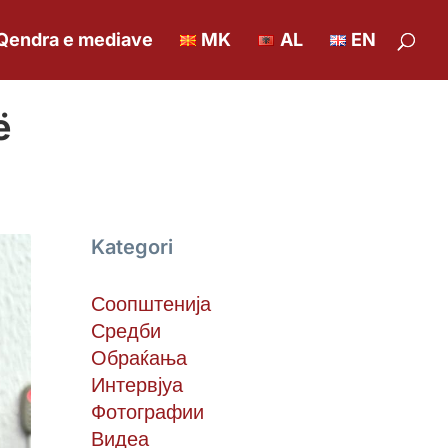
Qendra e mediave
MK
AL
EN
ë
Kategori
Соопштенија
Средби
Обраќања
Интервјуа
Фотографии
Видеа