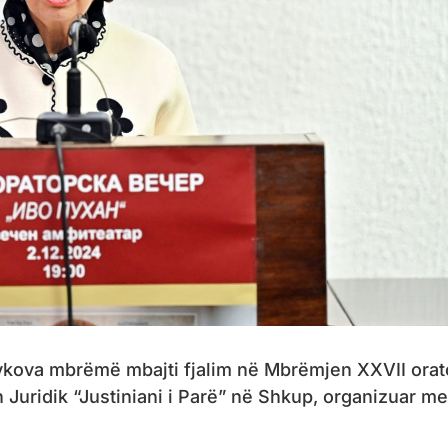
vkova mbrëmë mbajti fjalim në Mbrëmjen XXVII orat
n Juridik “Justiniani i Parë” në Shkup, organizuar me