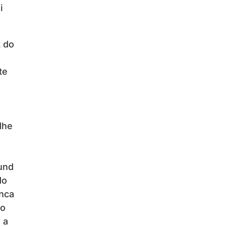
i
k do
te
dhe
mund
do
enca
do
 a