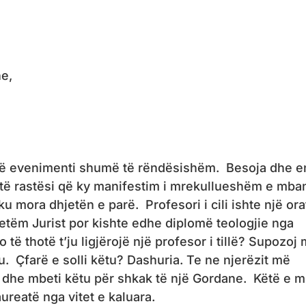
e,
jë evenimenti shumë të rëndësishëm. Besoja dhe 
htë rastësi që ky manifestim i mrekullueshëm e mba
u mora dhjetën e parë. Profesori i cili ishte një ora
e vetëm Jurist por kishte edhe diplomë teologjie nga
të thotë t’ju ligjërojë një profesor i tillë? Supozoj
u. Çfarë e solli këtu? Dashuria. Te ne njerëzit më
 dhe mbeti këtu për shkak të një Gordane. Këtë e m
ureatë nga vitet e kaluara.