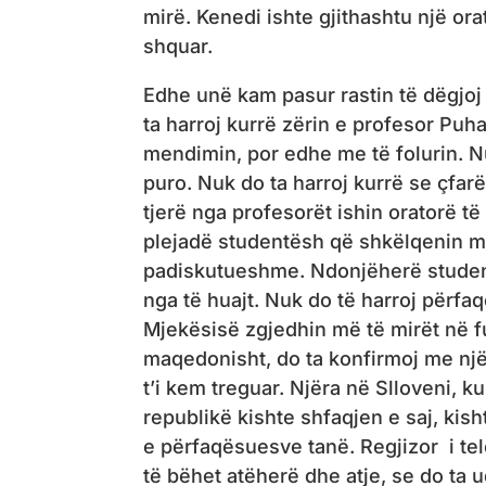
mirë. Kenedi ishte gjithashtu një or
shquar.
Edhe unë kam pasur rastin të dëgjoj
ta harroj kurrë zërin e profesor Puh
mendimin, por edhe me të folurin. Nu
puro. Nuk do ta harroj kurrë se çfarë
tjerë nga profesorët ishin oratorë të
plejadë studentësh që shkëlqenin me f
padiskutueshme. Ndonjëherë studen
nga të huajt. Nuk do të harroj përfa
Mjekësisë zgjedhin më të mirët në f
maqedonisht, do ta konfirmoj me një 
t’i kem treguar. Njëra në Slloveni, k
republikë kishte shfaqjen e saj, kis
e përfaqësuesve tanë. Regjizor i tel
të bëhet atëherë dhe atje, se do ta 