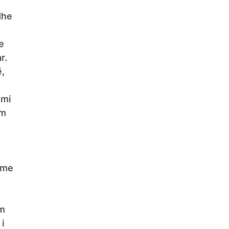
dhe
e
r.
ë,
imi
ëm
, me
am
 i