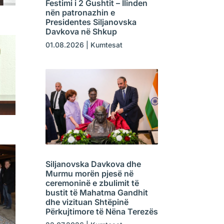
Festimi i 2 Gushtit – Ilinden
nën patronazhin e
Presidentes Siljanovska
Davkova në Shkup
01.08.2026
|
Kumtesat
Siljanovska Davkova dhe
Murmu morën pjesë në
ceremoninë e zbulimit të
bustit të Mahatma Gandhit
dhe vizituan Shtëpinë
Përkujtimore të Nëna Terezës