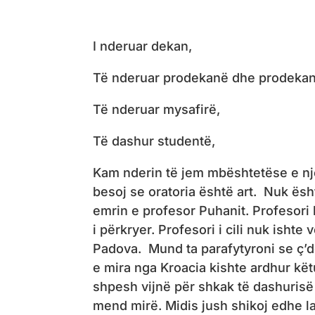
I nderuar dekan,
Të nderuar prodekanë dhe prodekan
Të nderuar mysafirë,
Të dashur studentë,
Kam nderin të jem mbështetëse e n
besoj se oratoria është art. Nuk ës
emrin e profesor Puhanit. Profesori k
i përkryer. Profesori i cili nuk isht
Padova. Mund ta parafytyroni se ç’do 
e mira nga Kroacia kishte ardhur kët
shpesh vijnë për shkak të dashurisë
mend mirë. Midis jush shikoj edhe la