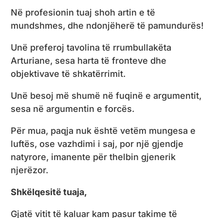
Në profesionin tuaj shoh artin e të
mundshmes, dhe ndonjëherë të pamundurës!
Unë preferoj tavolina të rrumbullakëta
Arturiane, sesa harta të fronteve dhe
objektivave të shkatërrimit.
Unë besoj më shumë në fuqinë e argumentit,
sesa në argumentin e forcës.
Për mua, paqja nuk është vetëm mungesa e
luftës, ose vazhdimi i saj, por një gjendje
natyrore, imanente për thelbin gjenerik
njerëzor.
Shkëlqesitë tuaja,
Gjatë vitit të kaluar kam pasur takime të