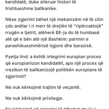
kandidatë, duke shkruar histori të
trishtueshme ballkanike.
Nëse zgjerimi bëhet një mekanizëm në të cilin
çdo anëtar i ri merr të drejtën të “ripërcaktojë”
rrugën e tjetrit, atëherë BE-ja do të humbasë
atë që e bën atë një Bashkim: parimin e
parashikueshmërisë ligjore dhe barazisë.
Pyetja lind: a është integrimi europian proces
që europianizon kandidatët, apo një proces që
rrezikon të ballkanizojë politikën europiane të
zgjerimit?
Ne nuk kërkojmë trajtim të veçantë.
Ne nuk kërkojmë privilegje.