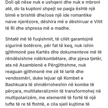
Doli që nëse nuk e ushqeni dhe nuk e mbroni
atë, do ta kuptoni shpejt se paqja është një
bimë e brishtë dhe/ose një ide romantike
naive njerëzore, dëshira më e dëshiruar e Vitit
të Ri dhe shpresa më e madhe.
Shtatë më të fuqishmit, të cilët garantojnë
sigurinë botërore, për fat të keq, nuk ishin
gjithmonë pas Kartës dhe dokumenteve më të
rëndësishme ndërkombëtare, dhe pjesa tjetër,
ata në Asamblenë e Përgjithshme, nuk
reaguan gjithmonë me zë të lartë dhe
vendosmëri, duke lejuar që Kombet e
Bashkuara të shndërroheshin në kombe të
përçara, multilateralizmin të transformohej në
multipolarizëm, me elementë të fortë të një
lufte të re të ftohtë, e cila sjell kujtime të