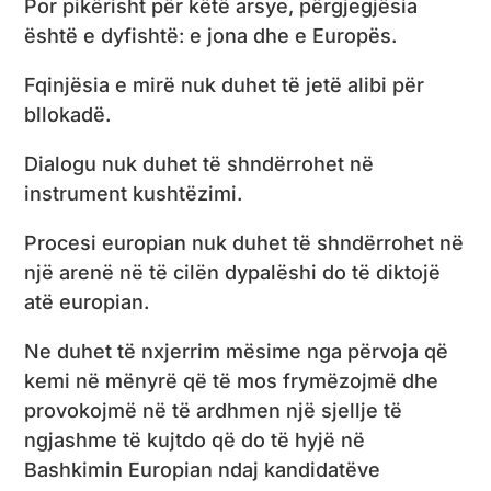
Por pikërisht për këtë arsye, përgjegjësia
është e dyfishtë: e jona dhe e Europës.
Fqinjësia e mirë nuk duhet të jetë alibi për
bllokadë.
Dialogu nuk duhet të shndërrohet në
instrument kushtëzimi.
Procesi europian nuk duhet të shndërrohet në
një arenë në të cilën dypalëshi do të diktojë
atë europian.
Ne duhet të nxjerrim mësime nga përvoja që
kemi në mënyrë që të mos frymëzojmë dhe
provokojmë në të ardhmen një sjellje të
ngjashme të kujtdo që do të hyjë në
Bashkimin Europian ndaj kandidatëve