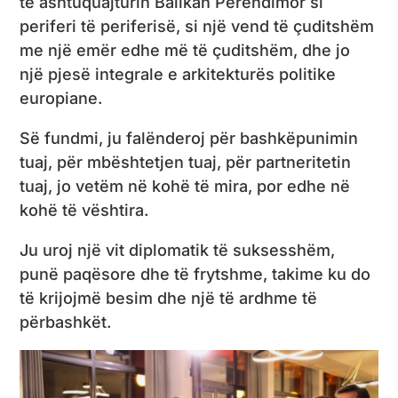
të ashtuquajturin Ballkan Perëndimor si
periferi të periferisë, si një vend të çuditshëm
me një emër edhe më të çuditshëm, dhe jo
një pjesë integrale e arkitekturës politike
europiane.
Së fundmi, ju falënderoj për bashkëpunimin
tuaj, për mbështetjen tuaj, për partneritetin
tuaj, jo vetëm në kohë të mira, por edhe në
kohë të vështira.
Ju uroj një vit diplomatik të suksesshëm,
punë paqësore dhe të frytshme, takime ku do
të krijojmë besim dhe një të ardhme të
përbashkët.