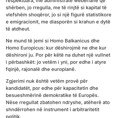
respektuara, me administratë weberiane që
shërben, jo rregulla, me të rinjtë si kapital të
vlefshëm shoqëror, jo si një figurë statistikore
e emigracionit, me diasporën si krahun e dytë
të atdheut.
Ne mund të jemi si Homo Balkanicus dhe
Homo Europicus: kur dëshirojmë ne dhe kur
dëshironi ju. Por për këtë na duhet një vullnet
i përbashkët: jo vetëm i yni, por edhe i atyre
fqinjë, rajonalë dhe europianë.
Zgjerimi nuk është vetëm provë për
kandidatët, por edhe për kapacitetin dhe
besueshmërinë demokratike të Europës.
Nëse rregullat zbatohen ndryshe, atëherë ato
shndërrohen në instrument i arbitraritetit
politik.