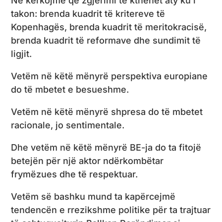
Ne kërkojmë që zgjerimi të kthehet aty ku i
takon: brenda kuadrit të kritereve të
Kopenhagës, brenda kuadrit të meritokracisë,
brenda kuadrit të reformave dhe sundimit të
ligjit.
Vetëm në këtë mënyrë perspektiva europiane
do të mbetet e besueshme.
Vetëm në këtë mënyrë shpresa do të mbetet
racionale, jo sentimentale.
Dhe vetëm në këtë mënyrë BE-ja do ta fitojë
betejën për një aktor ndërkombëtar
frymëzues dhe të respektuar.
Vetëm së bashku mund ta kapërcejmë
tendencën e rrezikshme politike për ta trajtuar