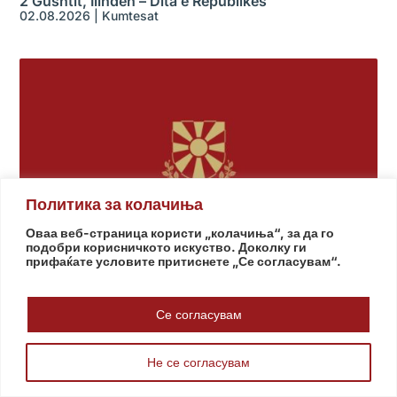
2 Gushtit, Ilinden – Dita e Republikës
02.08.2026
|
Kumtesat
Политика за колачиња
Оваа веб-страница користи „колачиња“, за да го
подобри корисничкото искуство. Доколку ги
прифаќате условите притиснете „Се согласувам“.
Festimi i 2 Gushtit – Ilinden nën patronazhin e
Presidentes Siljanovska Davkova në Shkup
Се согласувам
01.08.2026
|
Kumtesat
Не се согласувам