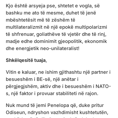
Kjo është arsyeja pse, shtetet e vogla, së
bashku me ato të mesme, duhet të jenë
mbështetësit më të zëshëm të
multilateralizmit në një epokë multipolarizmi
të shfrenuar, goliathëve të vjetër dhe të rinj,
madje edhe dominimit gjeopolitik, ekonomik
dhe energjetik neo-unilateralist!
Shkëlqesitë tuaja
,
Vitin e kaluar, ne ishim gjithashtu një partner i
besueshëm i BE-së, një anëtar i
përgjegjshëm, aktiv dhe i besueshëm i NATO-
s, një faktor i provuar stabiliteti në rajon.
Nuk mund të jemi Penelopa që, duke pritur
Odiseun, ndryshon vazhdimisht kushtetutën,