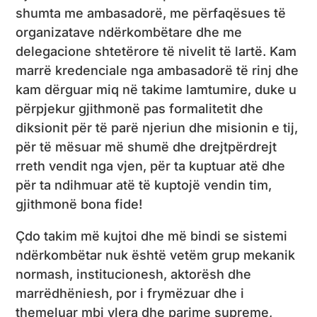
shumta me ambasadorë, me përfaqësues të
organizatave ndërkombëtare dhe me
delegacione shtetërore të nivelit të lartë. Kam
marrë kredenciale nga ambasadorë të rinj dhe
kam dërguar miq në takime lamtumire, duke u
përpjekur gjithmonë pas formalitetit dhe
diksionit për të parë njeriun dhe misionin e tij,
për të mësuar më shumë dhe drejtpërdrejt
rreth vendit nga vjen, për ta kuptuar atë dhe
për ta ndihmuar atë të kuptojë vendin tim,
gjithmonë bona fide!
Çdo takim më kujtoi dhe më bindi se sistemi
ndërkombëtar nuk është vetëm grup mekanik
normash, institucionesh, aktorësh dhe
marrëdhëniesh, por i frymëzuar dhe i
themeluar mbi vlera dhe parime supreme,