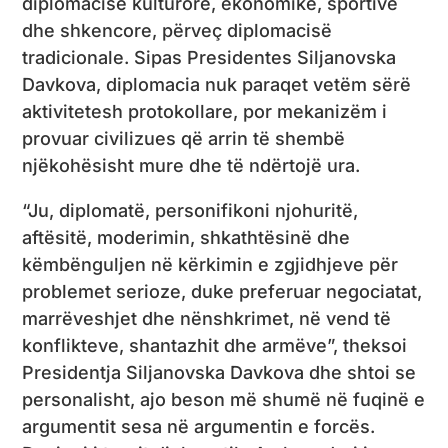
diplomacisë kulturore, ekonomike, sportive
dhe shkencore, përveç diplomacisë
tradicionale. Sipas Presidentes Siljanovska
Davkova, diplomacia nuk paraqet vetëm sërë
aktivitetesh protokollare, por mekanizëm i
provuar civilizues që arrin të shembë
njëkohësisht mure dhe të ndërtojë ura.
“Ju, diplomatë, personifikoni njohuritë,
aftësitë, moderimin, shkathtësinë dhe
këmbënguljen në kërkimin e zgjidhjeve për
problemet serioze, duke preferuar negociatat,
marrëveshjet dhe nënshkrimet, në vend të
konflikteve, shantazhit dhe armëve”, theksoi
Presidentja Siljanovska Davkova dhe shtoi se
personalisht, ajo beson më shumë në fuqinë e
argumentit sesa në argumentin e forcës.