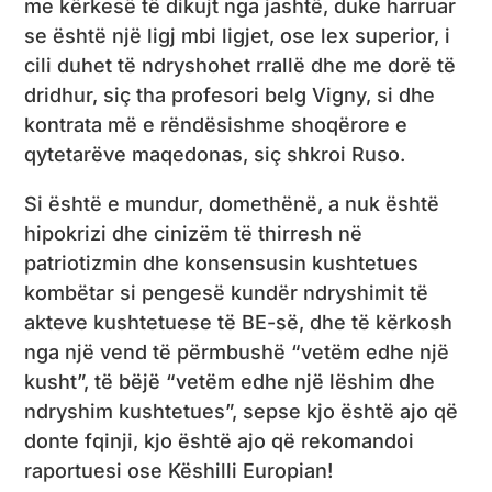
me kërkesë të dikujt nga jashtë, duke harruar
se është një ligj mbi ligjet, ose lex superior, i
cili duhet të ndryshohet rrallë dhe me dorë të
dridhur, siç tha profesori belg Vigny, si dhe
kontrata më e rëndësishme shoqërore e
qytetarëve maqedonas, siç shkroi Ruso.
Si është e mundur, domethënë, a nuk është
hipokrizi dhe cinizëm të thirresh në
patriotizmin dhe konsensusin kushtetues
kombëtar si pengesë kundër ndryshimit të
akteve kushtetuese të BE-së, dhe të kërkosh
nga një vend të përmbushë “vetëm edhe një
kusht”, të bëjë “vetëm edhe një lëshim dhe
ndryshim kushtetues”, sepse kjo është ajo që
donte fqinji, kjo është ajo që rekomandoi
raportuesi ose Këshilli Europian!