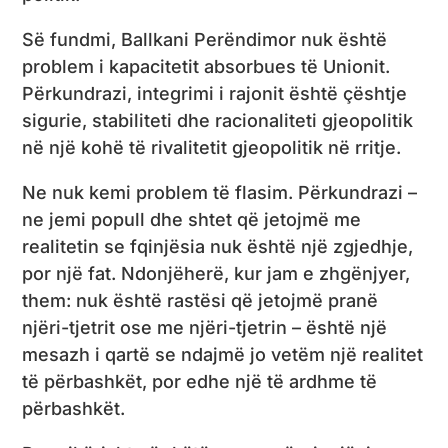
Së fundmi, Ballkani Perëndimor nuk është
problem i kapacitetit absorbues të Unionit.
Përkundrazi, integrimi i rajonit është çështje
sigurie, stabiliteti dhe racionaliteti gjeopolitik
në një kohë të rivalitetit gjeopolitik në rritje.
Ne nuk kemi problem të flasim. Përkundrazi –
ne jemi popull dhe shtet që jetojmë me
realitetin se fqinjësia nuk është një zgjedhje,
por një fat. Ndonjëherë, kur jam e zhgënjyer,
them: nuk është rastësi që jetojmë pranë
njëri-tjetrit ose me njëri-tjetrin – është një
mesazh i qartë se ndajmë jo vetëm një realitet
të përbashkët, por edhe një të ardhme të
përbashkët.