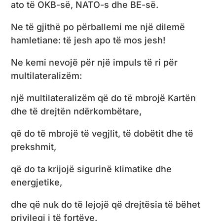
ato të OKB-së, NATO-s dhe BE-së.
Ne të gjithë po përballemi me një dilemë
hamletiane: të jesh apo të mos jesh!
Ne kemi nevojë për një impuls të ri për
multilateralizëm:
një multilateralizëm që do të mbrojë Kartën
dhe të drejtën ndërkombëtare,
që do të mbrojë të vegjlit, të dobëtit dhe të
prekshmit,
që do ta krijojë sigurinë klimatike dhe
energjetike,
dhe që nuk do të lejojë që drejtësia të bëhet
privilegj i të fortëve.