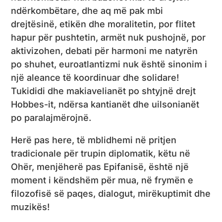
ndërkombëtare, dhe aq më pak mbi
drejtësinë, etikën dhe moralitetin, por flitet
hapur për pushtetin, armët nuk pushojnë, por
aktivizohen, debati për harmoni me natyrën
po shuhet, euroatlantizmi nuk është sinonim i
një aleance të koordinuar dhe solidare!
Tukididi dhe makiavelianët po shtyjnë drejt
Hobbes-it, ndërsa kantianët dhe uilsonianët
po paralajmërojnë.
Herë pas here, të mblidhemi në pritjen
tradicionale për trupin diplomatik, këtu në
Ohër, menjëherë pas Epifanisë, është një
moment i këndshëm për mua, në frymën e
filozofisë së paqes, dialogut, mirëkuptimit dhe
muzikës!