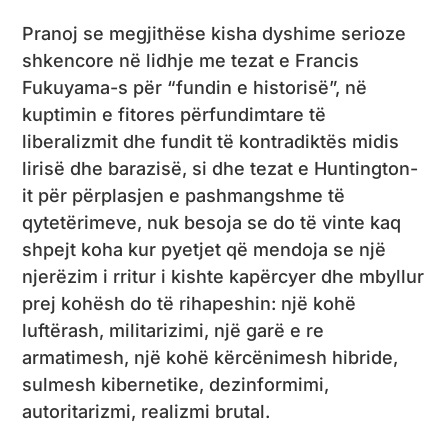
Pranoj se megjithëse kisha dyshime serioze
shkencore në lidhje me tezat e Francis
Fukuyama-s për “fundin e historisë”, në
kuptimin e fitores përfundimtare të
liberalizmit dhe fundit të kontradiktës midis
lirisë dhe barazisë, si dhe tezat e Huntington-
it për përplasjen e pashmangshme të
qytetërimeve, nuk besoja se do të vinte kaq
shpejt koha kur pyetjet që mendoja se një
njerëzim i rritur i kishte kapërcyer dhe mbyllur
prej kohësh do të rihapeshin: një kohë
luftërash, militarizimi, një garë e re
armatimesh, një kohë kërcënimesh hibride,
sulmesh kibernetike, dezinformimi,
autoritarizmi, realizmi brutal.