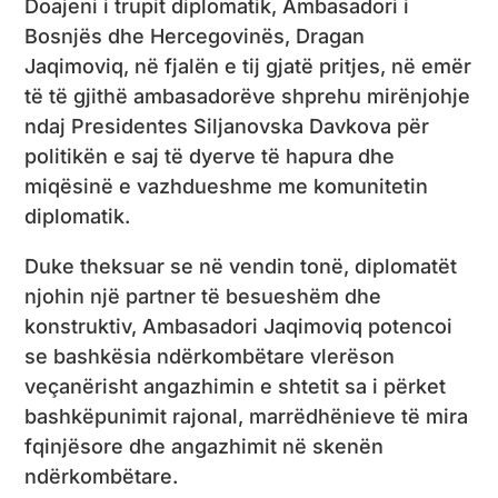
Doajeni i trupit diplomatik, Ambasadori i
Bosnjës dhe Hercegovinës, Dragan
Jaqimoviq, në fjalën e tij gjatë pritjes, në emër
të të gjithë ambasadorëve shprehu mirënjohje
ndaj Presidentes Siljanovska Davkova për
politikën e saj të dyerve të hapura dhe
miqësinë e vazhdueshme me komunitetin
diplomatik.
Duke theksuar se në vendin tonë, diplomatët
njohin një partner të besueshëm dhe
konstruktiv, Ambasadori Jaqimoviq potencoi
se bashkësia ndërkombëtare vlerëson
veçanërisht angazhimin e shtetit sa i përket
bashkëpunimit rajonal, marrëdhënieve të mira
fqinjësore dhe angazhimit në skenën
ndërkombëtare.