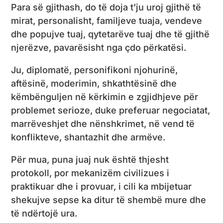
Para së gjithash, do të doja t’ju uroj gjithë të
mirat, personalisht, familjeve tuaja, vendeve
dhe popujve tuaj, qytetarëve tuaj dhe të gjithë
njerëzve, pavarësisht nga çdo përkatësi.
Ju, diplomatë, personifikoni njohurinë,
aftësinë, moderimin, shkathtësinë dhe
këmbënguljen në kërkimin e zgjidhjeve për
problemet serioze, duke preferuar negociatat,
marrëveshjet dhe nënshkrimet, në vend të
konflikteve, shantazhit dhe armëve.
Për mua, puna juaj nuk është thjesht
protokoll, por mekanizëm civilizues i
praktikuar dhe i provuar, i cili ka mbijetuar
shekujve sepse ka ditur të shembë mure dhe
të ndërtojë ura.