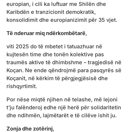
europian, i cili ka luftuar me Shilën dhe
Karibdën e tranzicionit demokratik,
konsolidimit dhe europianizimit për 35 vjet.
Të nderuar miq ndërkombëtarë
,
viti 2025 do të mbetet i tatuazhuar në
kujtesën time dhe tonën kolektive pas
traumës aktive të dhimbshme – tragjedisë në
Koçan. Ne ende qëndrojmë para pasqyrës së
Koçanit, në kërkim të përgjegjësisë dhe
rishqyrtimit.
Por nëse miqtë njihen në telashe, më lejoni
t’ju falënderoj edhe një herë për solidaritetin
dhe ndihmën, lajmëtarët e të cilëve ishit ju.
Zonja dhe zotërinj
,