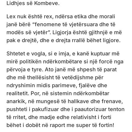
Lidhjes së Kombeve.
Lex nuk është rex, ndërsa etika dhe morali
janë bërë “fenomene të vjetërsuara dhe të
modës së vjetër”. Ligjorja është gjithnjë e më
pak e drejtë, dhe e drejta rrallë bëhet ligjore.
Shtetet e vogla, si e imja, e kanë kuptuar më
mirë politikën ndërkombëtare si një forcë nga
përvoja e tyre. Ato janë më shpesh të parat
dhe më thellësisht të vetëdijshme për
ndryshimin midis parimeve, fjalëve dhe
realitetit. Por, në sistemin ndërkombëtar
anarkik, në mungesë të hallkave dhe frenave,
pushteti i pakufizuar dhe i paautorizuar tenton
të rritet, dhe madje edhe relativisht i forti
bëhet i dobët në raport me super të fortin!