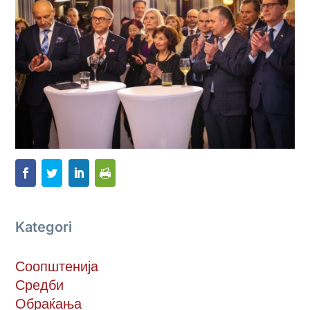
Kategori
Соопштенија
Средби
Обраќања