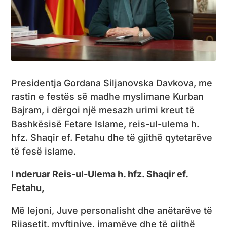
Presidentja Gordana Siljanovska Davkova, me
rastin e festës së madhe myslimane Kurban
Bajram, i dërgoi një mesazh urimi kreut të
Bashkësisë Fetare Islame, reis-ul-ulema h.
hfz. Shaqir ef. Fetahu dhe të gjithë qytetarëve
të fesë islame.
I nderuar Reis-ul-Ulema h. hfz. Shaqir ef.
Fetahu,
Më lejoni, Juve personalisht dhe anëtarëve të
Rijasetit, myftinjve, imamëve dhe të gjithë