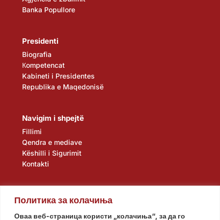
Banka Popullore
Presidenti
Biografia
Кompetencat
Kabineti i Presidentes
Republika e Maqedonisë
Navigim i shpejtë
Fillimi
Qendra e mediave
Këshilli i Sigurimit
Kontakti
Политика за колачиња
Оваа веб-страница користи „колачиња“, за да го