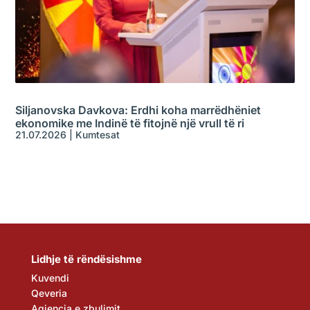
Siljanovska Davkova: Erdhi koha marrëdhëniet
ekonomike me Indinë të fitojnë një vrull të ri
21.07.2026
|
Kumtesat
Lidhje të rëndësishme
Kuvendi
Qeveria
Agjencia e zbulimit