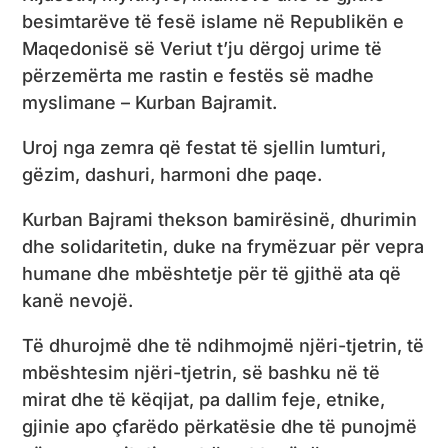
besimtarëve të fesë islame në Republikën e
Maqedonisë së Veriut t’ju dërgoj urime të
përzemërta me rastin e festës së madhe
myslimane – Kurban Bajramit.
Uroj nga zemra që festat të sjellin lumturi,
gëzim, dashuri, harmoni dhe paqe.
Kurban Bajrami thekson bamirësinë, dhurimin
dhe solidaritetin, duke na frymëzuar për vepra
humane dhe mbështetje për të gjithë ata që
kanë nevojë.
Të dhurojmë dhe të ndihmojmë njëri-tjetrin, të
mbështesim njëri-tjetrin, së bashku në të
mirat dhe të këqijat, pa dallim feje, etnike,
gjinie apo çfarëdo përkatësie dhe të punojmë