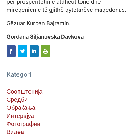
për prosperitetin e atdheut tonë dhe
mirëqenien e të gjithë qytetarëve maqedonas.
Gëzuar Kurban Bajramin.
Gordana Siljanovska Davkova
Kategori
Соопштенија
Средби
Обраќања
Интервјуа
Фотографии
Видеа