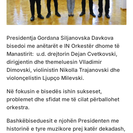
Presidentja Gordаna Siljanovska Davkova
bisedoi me anëtarët e IN Orkestër dhome të
Manastirit: u.d. drejtorin Dejan Cvetkovski,
dirigjentin dhe themeluesin Vlladimir
Dimovski, violinistin Nikolla Trajanovski dhe
violonçelistin Ljupço Milevski.
Në fokusin e bisedës ishin sukseset,
problemet dhe sfidat me të cilat përballohet
orkestra.
Bashkëbiseduesit e njohën Presidenten me
historinë e tyre muzikore prej katër dekadash,