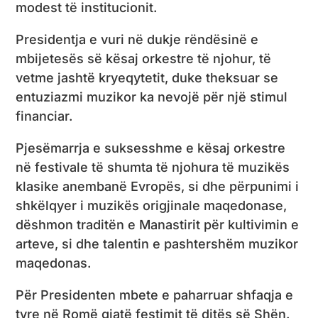
modest të institucionit.
Presidentja e vuri në dukje rëndësinë e
mbijetesës së kësaj orkestre të njohur, të
vetme jashtë kryeqytetit, duke theksuar se
entuziazmi muzikor ka nevojë për një stimul
financiar.
Pjesëmarrja e suksesshme e kësaj orkestre
në festivale të shumta të njohura të muzikës
klasike anembanë Evropës, si dhe përpunimi i
shkëlqyer i muzikës origjinale maqedonase,
dëshmon traditën e Manastirit për kultivimin e
arteve, si dhe talentin e pashtershëm muzikor
maqedonas.
Për Presidenten mbete e paharruar shfaqja e
tyre në Romë gjatë festimit të ditës së Shën.