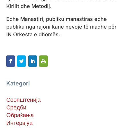
Kirilit dhe Metodij.
Edhe Manastiri, publiku manastiras edhe
publiku nga rajoni kanë nevojë të madhe për
IN Orkesta e dhomës.
Kategori
Соопштенија
Средби
Обраќања
Интервјуа