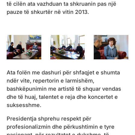
të cilën ata vazhduan ta shkruanin pas një
pauze të shkurtër në vitin 2013.
Ata folën me dashuri për shfaqjet e shumta
ndër vite, repertorin e larmishëm,
bashkëpunimin me artistë të shquar vendas
dhe të huaj, talentet e reja dhe koncertet e
suksesshme.
Presidentja shprehu respekt për
profesionalizmin dhe përkushtimin e tyre
pasionant, për rezultatet e dukshme, të