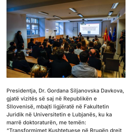
Presidentja, Dr. Gordana Siljanovska Davkova,
gjatë vizitës së saj në Republikën e
Sllovenisë, mbajti ligjëratë në Fakultetin
Juridik në Universitetin e Lubjanës, ku ka
marrë doktoraturën, me temën:
“Transformimet Kushtetuese në Rrugën drejt