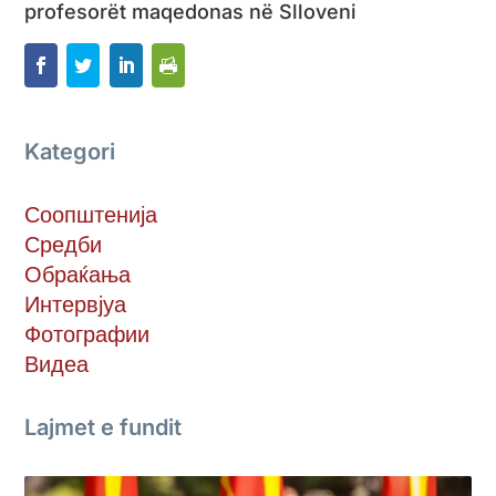
profesorët maqedonas në Slloveni
Kategori
Соопштенија
Средби
Обраќања
Интервјуа
Фотографии
Видеа
Lajmet e fundit