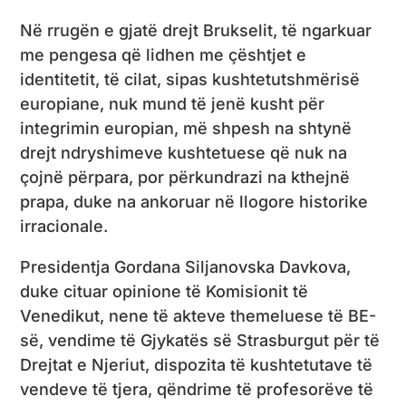
Në rrugën e gjatë drejt Brukselit, të ngarkuar
me pengesa që lidhen me çështjet e
identitetit, të cilat, sipas kushtetutshmërisë
europiane, nuk mund të jenë kusht për
integrimin europian, më shpesh na shtynë
drejt ndryshimeve kushtetuese që nuk na
çojnë përpara, por përkundrazi na kthejnë
prapa, duke na ankoruar në llogore historike
irracionale.
Presidentja Gordana Siljanovska Davkova,
duke cituar opinione të Komisionit të
Venedikut, nene të akteve themeluese të BE-
së, vendime të Gjykatës së Strasburgut për të
Drejtat e Njeriut, dispozita të kushtetutave të
vendeve të tjera, qëndrime të profesorëve të