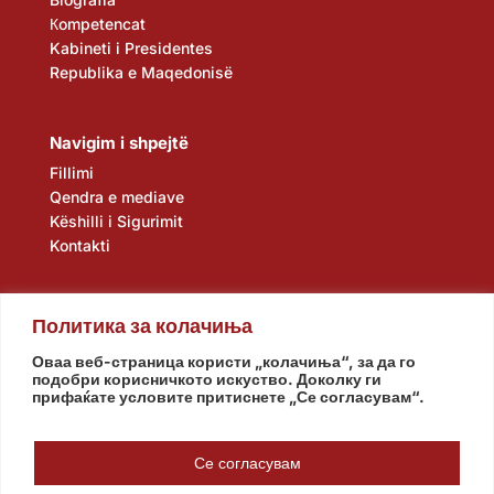
Кompetencat
Kabineti i Presidentes
Republika e Maqedonisë
Navigim i shpejtë
Fillimi
Qendra e mediave
Këshilli i Sigurimit
Kontakti
Политика за колачиња
Оваа веб-страница користи „колачиња“, за да го
подобри корисничкото искуство. Доколку ги
прифаќате условите притиснете „Се согласувам“.
Kuvendi
Qeveria
Agjencia e zbulimit
Banka Popullore
Се согласувам