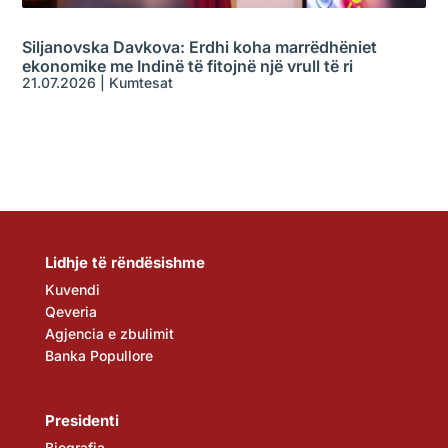
Siljanovska Davkova: Erdhi koha marrëdhëniet
ekonomike me Indinë të fitojnë një vrull të ri
21.07.2026
|
Kumtesat
Lidhje të rëndësishme
Kuvendi
Qeveria
Agjencia e zbulimit
Banka Popullore
Presidenti
Biografia