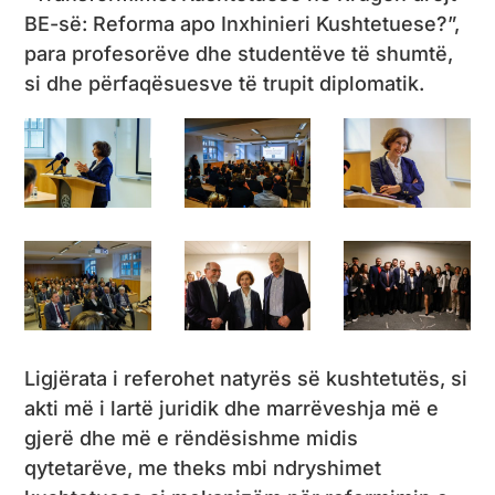
BE-së: Reforma apo Inxhinieri Kushtetuese?”,
para profesorëve dhe studentëve të shumtë,
si dhe përfaqësuesve të trupit diplomatik.
Ligjërata i referohet natyrës së kushtetutës, si
akti më i lartë juridik dhe marrëveshja më e
gjerë dhe më e rëndësishme midis
qytetarëve, me theks mbi ndryshimet