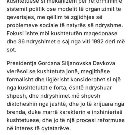
kushtetuese si mekanizëm për reformimin e
sistemit politik ose modelit të organizimit të
qeverisjes, me qëllim të zgjidhjes së
problemeve sociale të natyrës së ndryshme.
Fokusi ishte mbi kushtetutën maqedonase
dhe 36 ndryshimet e saj nga viti 1992 deri më
sot.
Presidentja Gordana Siljanovska Davkova
vlerësoi se kushtetuta jonë, megjithëse
formalisht dhe ligjërisht konsiderohet si një
nga kushtetutat e forta, është ndryshuar
shpesh, dhe ndryshimet më shpesh
diktoheshin nga jashtë, dhe jo të krijuara nga
brenda, duke marrë karakterin e inxhinierisë
kushtetuese, dhe jo të një procesi reformues
në interes të qytetarëve.