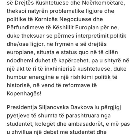
së Drejtës Kushtetuese dhe Ndërkombëtare,
theksoi natyrën problematike ligjore dhe
politike të Kornizës Negociuese dhe
Përfundimeve të Këshillit Europian për ne,
duke theksuar se përmes interpretimit politik
dhe/ose ligjor, në frymën e së drejtës
europiane, situata e status quo në të cilën
ndodhemi duhet të kapërcehet, pa u shtyrë në
një akt të ri të inxhinierisë kushtetuese, duke
humbur energjinë e një rishikimi politik të
historisë, në vend të reformave të
Kopenhagës!
Presidentja Siljanovska Davkova iu përgjigj
pyetjeve të shumta të parashtruara nga
studentët, kolegët dhe ambasadorët, e më pas
u zhvillua një debat me studentët dhe