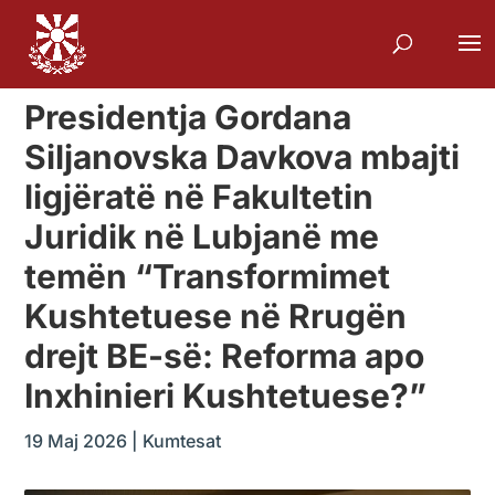
Presidentja Gordana
Siljanovska Davkova mbajti
ligjëratë në Fakultetin
Juridik në Lubjanë me
temën “Transformimet
Kushtetuese në Rrugën
drejt BE-së: Reforma apo
Inxhinieri Kushtetuese?”
19 Maj 2026
|
Kumtesat