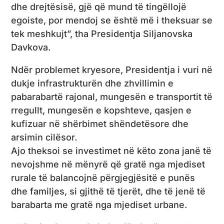
dhe drejtësisë, gjë që mund të tingëllojë
egoiste, por mendoj se është më i theksuar se
tek meshkujt”, tha Presidentja Siljanovska
Davkova.
Ndër problemet kryesore, Presidentja i vuri në
dukje infrastrukturën dhe zhvillimin e
pabarabartë rajonal, mungesën e transportit të
rregullt, mungesën e kopshteve, qasjen e
kufizuar në shërbimet shëndetësore dhe
arsimin cilësor.
Ajo theksoi se investimet në këto zona janë të
nevojshme në mënyrë që gratë nga mjediset
rurale të balancojnë përgjegjësitë e punës
dhe familjes, si gjithë të tjerët, dhe të jenë të
barabarta me gratë nga mjediset urbane.