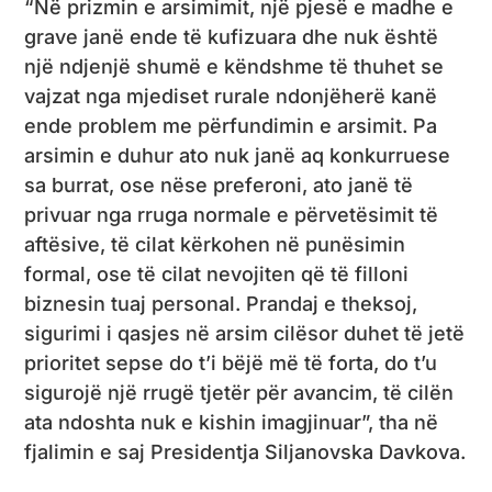
“Në prizmin e arsimimit, një pjesë e madhe e
grave janë ende të kufizuara dhe nuk është
një ndjenjë shumë e këndshme të thuhet se
vajzat nga mjediset rurale ndonjëherë kanë
ende problem me përfundimin e arsimit. Pa
arsimin e duhur ato nuk janë aq konkurruese
sa burrat, ose nëse preferoni, ato janë të
privuar nga rruga normale e përvetësimit të
aftësive, të cilat kërkohen në punësimin
formal, ose të cilat nevojiten që të filloni
biznesin tuaj personal. Prandaj e theksoj,
sigurimi i qasjes në arsim cilësor duhet të jetë
prioritet sepse do t’i bëjë më të forta, do t’u
sigurojë një rrugë tjetër për avancim, të cilën
ata ndoshta nuk e kishin imagjinuar”, tha në
fjalimin e saj Presidentja Siljanovska Davkova.