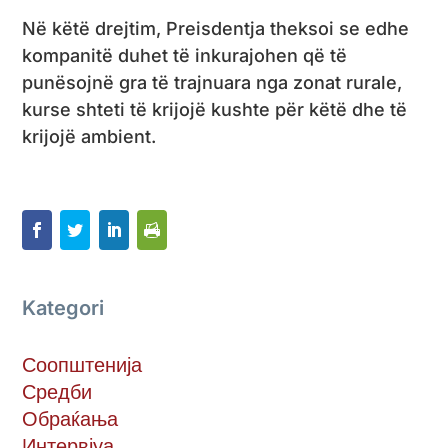
Në këtë drejtim, Preisdentja theksoi se edhe
kompanitë duhet të inkurajohen që të
punësojnë gra të trajnuara nga zonat rurale,
kurse shteti të krijojë kushte për këtë dhe të
krijojë ambient.
Kategori
Соопштенија
Средби
Обраќања
Интервјуа