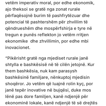
vetëm imperativ moral, por edhe ekonomik,
ajo theksoi se gratë nga zonat rurale
përfaqësojnë burim të pashfrytëzuar dhe
potencial të pashtershëm për zhvillim të
qëndrueshëm dhe mospërfshirja e tyre në
tregun e punës reflekton jo vetëm rritjen
ekonomike dhe zhvillimin, por edhe mbi
inovacionet.
“Pikërisht gratë nga mjediset rurale janë
shtylla e bashkësisë në të cilën jetojnë. Kur
them bashkësia, nuk kam parasysh
bashkësinë familjare, nënkuptoj mjedisin
shoqëror. Jo vetëm që luajnë rolin kyç, por
janë tepër inovative në bujqësi, duke mos
lënë pas dore familjen, kanë ndjenjë për
ekonominë lokale, kanë ndjenjë të së drejtës