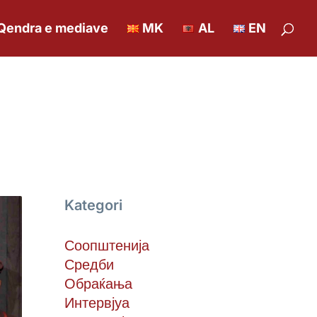
Qendra e mediave
MK
AL
EN
Kategori
Соопштенија
Средби
Обраќања
Интервјуа