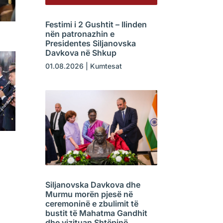
Festimi i 2 Gushtit – Ilinden
nën patronazhin e
Presidentes Siljanovska
Davkova në Shkup
01.08.2026
|
Kumtesat
Siljanovska Davkova dhe
Murmu morën pjesë në
ceremoninë e zbulimit të
bustit të Mahatma Gandhit
dhe vizituan Shtëpinë