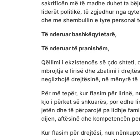
sakrificën më të madhe duhet ta bëj
liderët politikë, të zgjedhur nga qyt
dhe me shembullin e tyre personal të 
Të nderuar bashkëqytetarë,
Të nderuar të pranishëm,
Qëllimi i ekzistencës së çdo shteti,
mbrojtja e lirisë dhe zbatimi i drejtë
neglizhojë drejtësinë, në mënyrë të
Për më tepër, kur flasim për lirinë, 
kjo i përket së shkuarës, por edhe lir
jetën dhe të përparojë pa lidhje fami
dijen, aftësinë dhe kompetencën pe
Kur flasim për drejtësi, nuk nënkupt