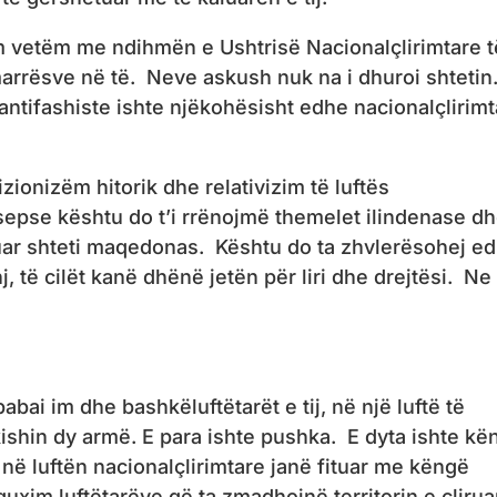
m vetëm me ndihmën e Ushtrisë Nacionalçlirimtare t
rrësve në të. Neve askush nuk na i dhuroi shtetin
 antifashiste ishte njëkohësisht edhe nacionalçlirim
zionizëm hitorik dhe relativizim të luftës
 sepse kështu do t’i rrënojmë themelet ilindenase d
rtuar shteti maqedonas. Kështu do ta zhvlerësohej e
nj, të cilët kanë dhënë jetën për liri dhe drejtësi. Ne
abai im dhe bashkëluftëtarët e tij, në një luftë të
ishin dy armë. E para ishte pushka. E dyta ishte kë
në luftën nacionalçlirimtare janë fituar me këngë
uxim luftëtarëve që ta zmadhojnë territorin e çliruar