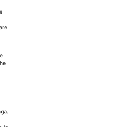
ë
.
tare
he
dhe
nga.
, ta