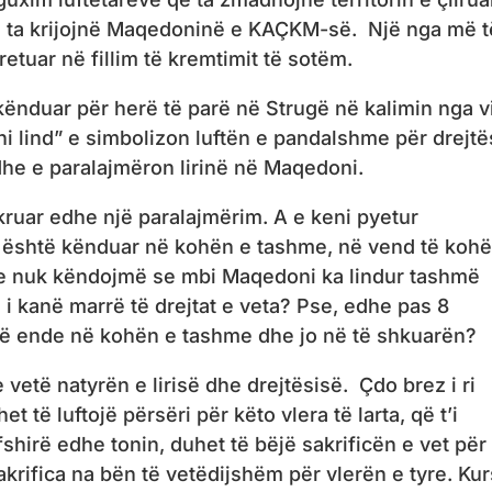
e ta krijojnë Maqedoninë e KAÇKM-së. Një nga më t
etuar në fillim të kremtimit të sotëm.
ënduar për herë të parë në Strugë në kalimin nga vi
i lind” e simbolizon luftën e pandalshme për drejtës
he e paralajmëron lirinë në Maqedoni.
ruar edhe një paralajmërim. A e keni pyetur
t është kënduar në kohën e tashme, në vend të koh
 nuk këndojmë se mbi Maqedoni ka lindur tashmë
ë i kanë marrë të drejtat e veta? Pse, edhe pas 8
të ende në kohën e tashme dhe jo në të shkuarën?
 vetë natyrën e lirisë dhe drejtësisë. Çdo brez i ri
t të luftojë përsëri për këto vlera të larta, që t’i
shirë edhe tonin, duhet të bëjë sakrificën e vet për
akrifica na bën të vetëdijshëm për vlerën e tyre. Ku