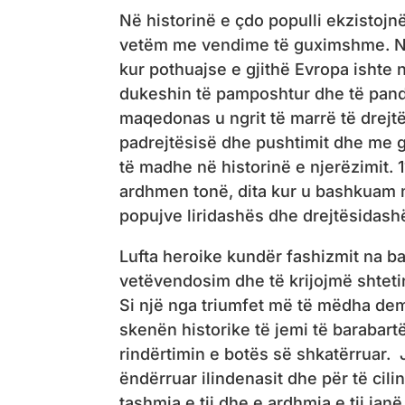
Në historinë e çdo populli ekzistoj
vetëm me vendime të guximshme. Një 
kur pothuajse e gjithë Evropa ishte n
dukeshin të pamposhtur dhe të pandal
maqedonas u ngrit të marrë të drejtë
padrejtësisë dhe pushtimit dhe me g
të madhe në historinë e njerëzimit. 
ardhmen tonë, dita kur u bashkuam 
popujve liridashës dhe drejtësidash
Lufta heroike kundër fashizmit na bas
vetëvendosim dhe të krijojmë shtet
Si një nga triumfet më të mëdha dem
skenën historike të jemi të barabart
rindërtimin e botës së shkatërruar. 
ëndërruar ilindenasit dhe për të cilin
tashmja e tij dhe e ardhmja e tij janë