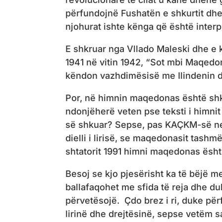
përfundojnë Fushatën e shkurtit dh
njohurat ishte kënga që është interpr
E shkruar nga Vllado Maleski dhe e k
1941 në vitin 1942, “Sot mbi Maqedon
këndon vazhdimësisë me Ilindenin d
Por, në himnin maqedonas është shk
ndonjëherë veten pse teksti i himni
së shkuar? Sepse, pas KAÇKM-së ne
dielli i lirisë, se maqedonasit tashm
shtatorit 1991 himni maqedonas ësh
Besoj se kjo pjesërisht ka të bëjë me
ballafaqohet me sfida të reja dhe duhe
përvetësojë. Çdo brez i ri, duke përf
lirinë dhe drejtësinë, sepse vetëm s