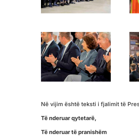
Në vijim është teksti i fjalimit të P
Të nderuar qytetarë,
Të nderuar të pranishëm