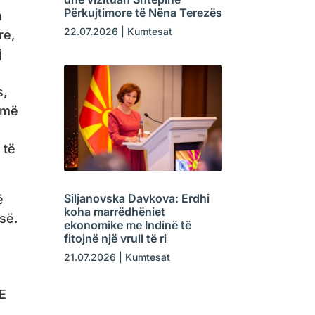
Përkujtimore të Nëna Terezës
n
22.07.2026
|
Kumtesat
re,
j
s,
 më
 të
Siljanovska Davkova: Erdhi
ë
koha marrëdhëniet
së.
ekonomike me Indinë të
ë
fitojnë një vrull të ri
21.07.2026
|
Kumtesat
 E