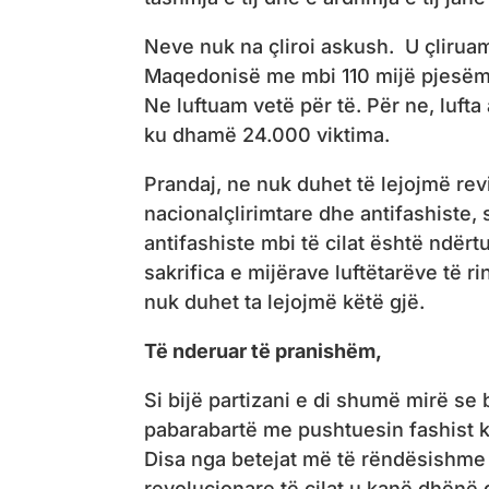
Neve nuk na çliroi askush. U çlirua
Maqedonisë me mbi 110 mijë pjesëma
Ne luftuam vetë për të. Për ne, lufta
ku dhamë 24.000 viktima.
Prandaj, ne nuk duhet të lejojmë revi
nacionalçlirimtare dhe antifashiste,
antifashiste mbi të cilat është ndë
sakrifica e mijërave luftëtarëve të ri
nuk duhet ta lejojmë këtë gjë.
Të nderuar të pranishëm,
Si bijë partizani e di shumë mirë se b
pabarabartë me pushtuesin fashist k
Disa nga betejat më të rëndësishme 
revolucionare të cilat u kanë dhënë g