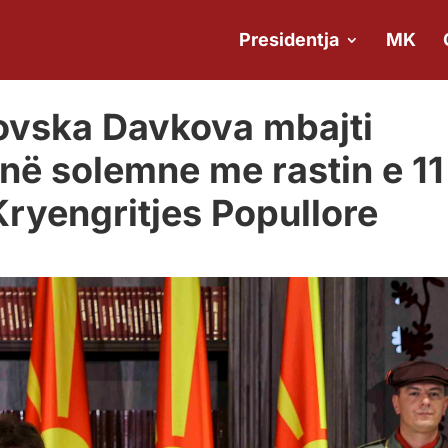
Presidentja
MK
novska Davkova mbajti
në solemne me rastin e 11
 Kryengritjes Popullore