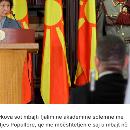
vkova sot mbajti fjalim në akademinë solemne me
ritjes Popullore, që me mbështetjen e saj u mbajt në