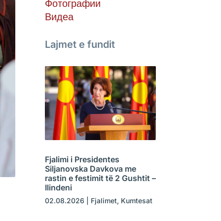
Фотографии
Видеа
Lajmet e fundit
Fjalimi i Presidentes
Siljanovska Davkova me
rastin e festimit të 2 Gushtit –
Ilindeni
02.08.2026
|
Fjalimet
,
Kumtesat