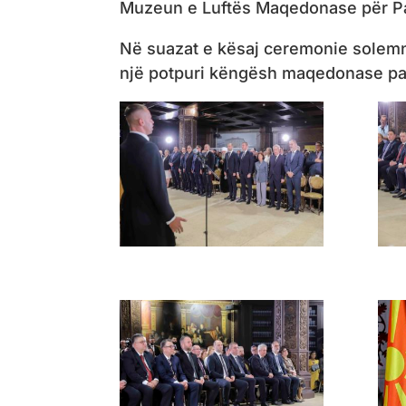
Muzeun e Luftës Maqedonase për Pa
Në suazat e kësaj ceremonie solemn
një potpuri këngësh maqedonase pat