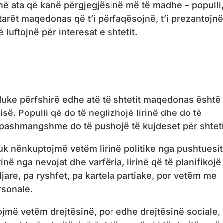
në ata që kanë përgjegjësinë më të madhe – populli
etarët maqedonas që t’i përfaqësojnë, t’i prezantojnë
luftojnë për interesat e shtetit.
 duke përfshirë edhe atë të shtetit maqedonas është
sisë. Populli që do të neglizhojë lirinë dhe do të
 pashmangshme do të pushojë të kujdeset për shtet
nuk nënkuptojmë vetëm lirinë politike nga pushtuesit
inë nga nevojat dhe varfëria, lirinë që të planifikojë
ljare, pa ryshfet, pa kartela partiake, por vetëm me
rsonale.
ojmë vetëm drejtësinë, por edhe drejtësinë sociale,