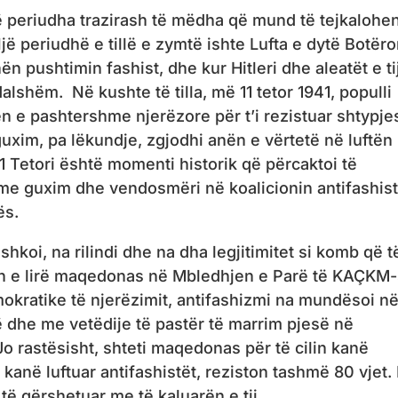
në periudha trazirash të mëdha që mund të tejkalohe
periudhë e tillë e zymtë ishte Lufta e dytë Botëro
ën pushtimin fashist, dhe kur Hitleri dhe aleatët e ti
shëm. Në kushte të tilla, më 11 tetor 1941, populli
n e pashtershme njerëzore për t’i rezistuar shtypje
uxim, pa lëkundje, zgjodhi anën e vërtetë në luftën
11 Tetori është momenti historik që përcaktoi të
me guxim dhe vendosmëri në koalicionin antifashist
ës.
hkoi, na rilindi dhe na dha legjitimitet si komb që t
in e lirë maqedonas në Mbledhjen e Parë të KAÇKM-
okratike të njerëzimit, antifashizmi na mundësoi n
ë dhe me vetëdije të pastër të marrim pjesë në
Jo rastësisht, shteti maqedonas për të cilin kanë
 kanë luftuar antifashistët, reziston tashmë 80 vjet.
 të gërshetuar me të kaluarën e tij.