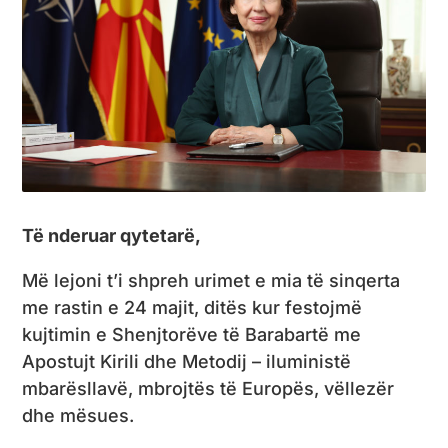
Të nderuar qytetarë,
Më lejoni t’i shpreh urimet e mia të sinqerta
me rastin e 24 majit, ditës kur festojmë
kujtimin e Shenjtorëve të Barabartë me
Apostujt Kirili dhe Metodij – iluministë
mbarësllavë, mbrojtës të Europës, vëllezër
dhe mësues.