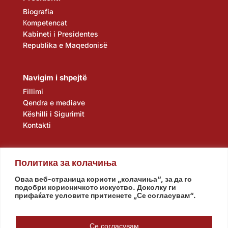
Biografia
Кompetencat
Kabineti i Presidentes
Republika e Maqedonisë
Navigim i shpejtë
Fillimi
Qendra e mediave
Këshilli i Sigurimit
Kontakti
Политика за колачиња
Оваа веб-страница користи „колачиња“, за да го
подобри корисничкото искуство. Доколку ги
прифаќате условите притиснете „Се согласувам“.
Kuvendi
Qeveria
Agjencia e zbulimit
Banka Popullore
Се согласувам