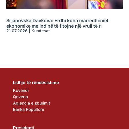
Siljanovska Davkova: Erdhi koha marrëdhëniet
ekonomike me Indinë të fitojnë një vrull të ri
21.07.2026
|
Kumtesat
Lidhje të rëndësishme
Kuvendi
Qeveria
Agjencia e zbulimit
Banka Popullore
Presidenti