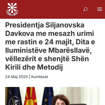
Presidentja Siljanovska
Davkova me mesazh urimi
me rastin e 24 majit, Dita e
Iluministëve Mbarësllavë,
vëllezërit e shenjtë Shën
Kirili dhe Metodij
24 Maj 2025
|
Kumtesat