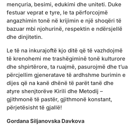
mençuria, besimi, edukimi dhe uniteti. Duke
festuar veprat e tyre, le ta përforcojmë
angazhimin tonë në krijimin e një shoqëri të
bazuar mbi njohurinë, respektin e ndërsjellë
dhe dinjitetin.
Le të na inkurajoftë kjo ditë që të vazhdojmë
të krenohemi me trashëgiminë tonë kulturore
dhe shpirtërore, ta ruajmë, pasurojmë dhe t’ua
përcjellim gjeneratave të ardhshme burimin e
dijes që na kanë dhënë të parët tanë dhe
atyre shenjtorëve Kirili dhe Metodij –
gjithmonë të pastër, gjithmonë konstant,
përjetësisht të gjallë!
Gordana Siljanovska Davkova