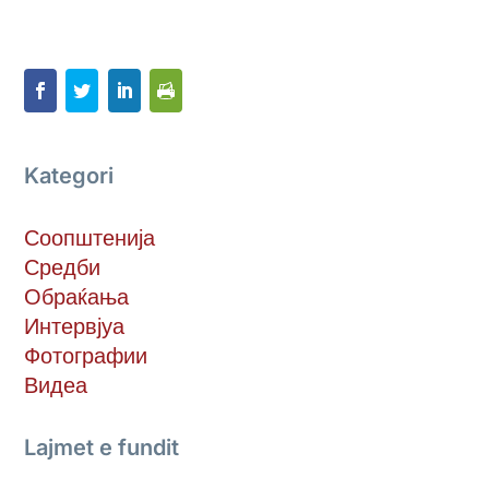
Kategori
Соопштенија
Средби
Обраќања
Интервјуа
Фотографии
Видеа
Lajmet e fundit