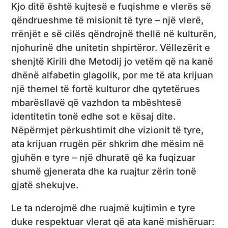
Kjo ditë është kujtesë e fuqishme e vlerës së
qëndrueshme të misionit të tyre – një vlerë,
rrënjët e së cilës qëndrojnë thellë në kulturën,
njohurinë dhe unitetin shpirtëror. Vëllezërit e
shenjtë Kirili dhe Metodij jo vetëm që na kanë
dhënë alfabetin glagolik, por me të ata krijuan
një themel të fortë kulturor dhe qytetërues
mbarësllavë që vazhdon ta mbështesë
identitetin tonë edhe sot e kësaj dite.
Nëpërmjet përkushtimit dhe vizionit të tyre,
ata krijuan rrugën për shkrim dhe mësim në
gjuhën e tyre – një dhuratë që ka fuqizuar
shumë gjenerata dhe ka ruajtur zërin tonë
gjatë shekujve.
Le ta nderojmë dhe ruajmë kujtimin e tyre
duke respektuar vlerat që ata kanë mishëruar: