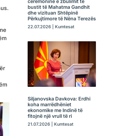
ceremoninë e zbulimit të
bustit të Mahatma Gandhit
hus.
dhe vizituan Shtëpinë
Përkujtimore të Nëna Terezës
22.07.2026
|
Kumtesat
ime
hëm
ër
ë
hëm
Siljanovska Davkova: Erdhi
koha marrëdhëniet
ekonomike me Indinë të
fitojnë një vrull të ri
21.07.2026
|
Kumtesat