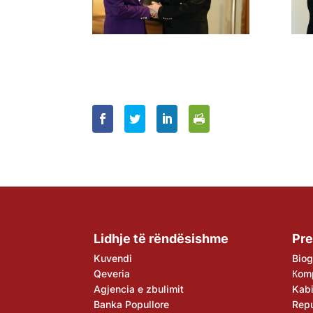
Lidhje të rëndësishme
Pre
Kuvendi
Biog
Qeveria
Кom
Agjencia e zbulimit
Kabi
Banka Popullore
Rep