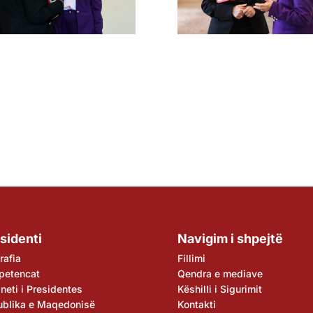
sidenti
Navigim i shpejtë
rafia
Fillimi
petencat
Qendra e mediave
neti i Presidentes
Këshilli i Sigurimit
ublika e Maqedonisë
Kontakti