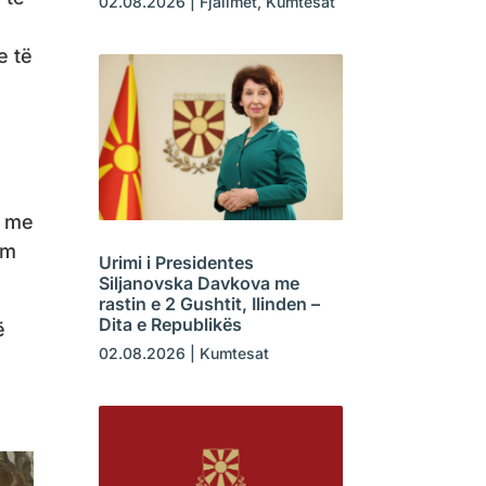
02.08.2026
|
Fjalimet
,
Kumtesat
e të
n me
im
Urimi i Presidentes
Siljanovska Davkova me
rastin e 2 Gushtit, Ilinden –
Dita e Republikës
ë
02.08.2026
|
Kumtesat