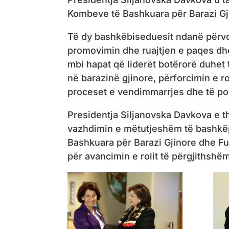
Kombeve të Bashkuara për Barazi G
Të dy bashkëbiseduesit ndanë përvoj
promovimin dhe ruajtjen e paqes d
mbi hapat që liderët botërorë duhet
në barazinë gjinore, përforcimin e r
proceset e vendimmarrjes dhe të pol
Presidentja Siljanovska Davkova e 
vazhdimin e mëtutjeshëm të bashkë
Bashkuara për Barazi Gjinore dhe Fu
për avancimin e rolit të përgjithshëm