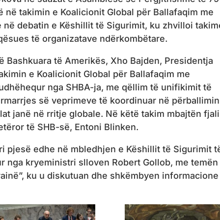
 në takimin e Koalicionit Global për Ballafaqim me
ë debatin e Këshillit të Sigurimit, ku zhvilloi takim
aqësues të organizatave ndërkombëtare.
 të Bashkuara të Amerikës, Xho Bajden, Presidentja
akimin e Koalicionit Global për Ballafaqim me
 udhëhequr nga SHBA-ja, me qëllim të unifikimit të
marrjes së veprimeve të koordinuar në përballimi
lat janë në rritje globale. Në këtë takim mbajtën fjal
etëror të SHB-së, Entoni Blinken.
 pjesë edhe në mbledhjen e Këshillit të Sigurimit t
 nga kryeministri slloven Robert Gollob, me temën
krainë”, ku u diskutuan dhe shkëmbyen informacione