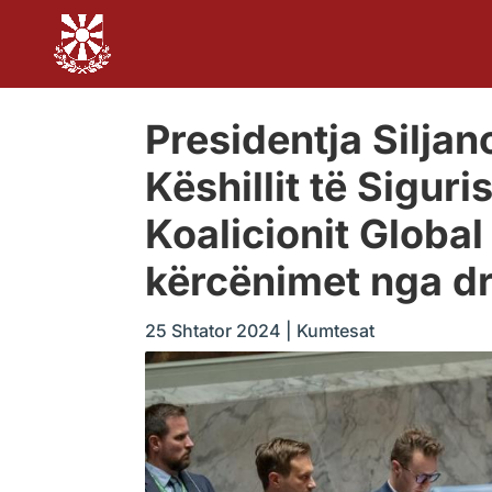
Presidentja Silja
Këshillit të Sigur
Koalicionit Globa
kërcënimet nga dr
25 Shtator 2024
|
Kumtesat