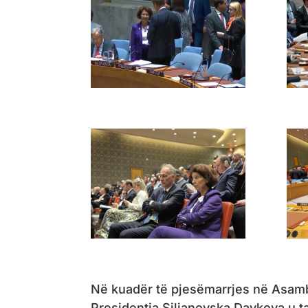
Në kuadër të pjesëmarrjes në Asam
Presidentja Siljanovska Davkova u t