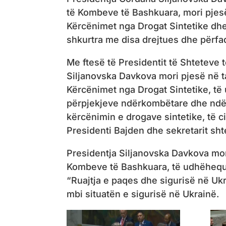
të Kombeve të Bashkuara, mori pjesë
Kërcënimet nga Drogat Sintetike dhe n
shkurtra me disa drejtues dhe përf
Me ftesë të Presidentit të Shteteve
Siljanovska Davkova mori pjesë në t
Kërcënimet nga Drogat Sintetike, të
përpjekjeve ndërkombëtare dhe ndër
kërcënimin e drogave sintetike, të ci
Presidenti Bajden dhe sekretarit sht
Presidentja Siljanovska Davkova mori
Kombeve të Bashkuara, të udhëhequr
“Ruajtja e paqes dhe sigurisë në U
mbi situatën e sigurisë në Ukrainë.