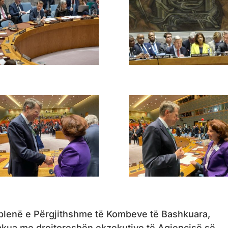
blenë e Përgjithshme të Kombeve të Bashkuara,
akua me drejtoreshën ekzekutive të Agjencisë së