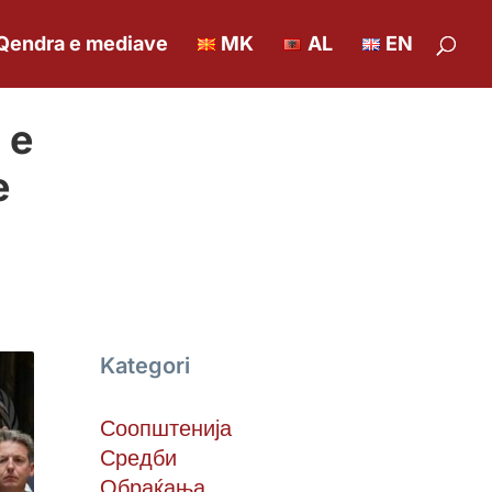
Qendra e mediave
MK
AL
EN
 e
e
Kategori
Соопштенија
Средби
Обраќања