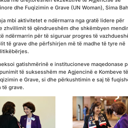
jinore dhe Fuqizimin e Grave (UN Woman), Sima Ba
a mbi aktivitetet e ndërmarra nga gratë lidere për
he zhvillimit të qëndrueshëm dhe shkëmbyen mend
 të ndërmarrin për të siguruar progres të vazhdues
olit të grave dhe përfshirjen më të madhe të tyre në
itikëbërjes.
theksoi gatishmërinë e institucioneve maqedonase p
punimit të suksesshëm me Agjencinë e Kombeve t
qizimin e Grave, si dhe përkushtimin e saj të fuqis
 të grave.