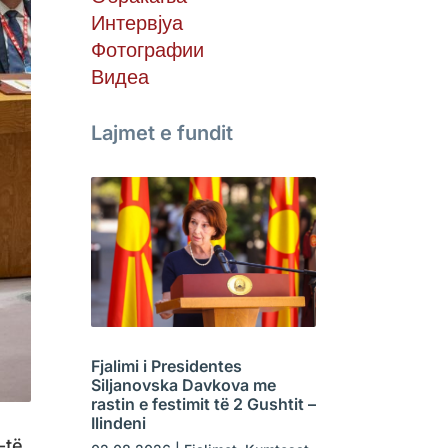
Интервјуа
Фотографии
Видеа
Lajmet e fundit
Fjalimi i Presidentes
Siljanovska Davkova me
rastin e festimit të 2 Gushtit –
Ilindeni
-të