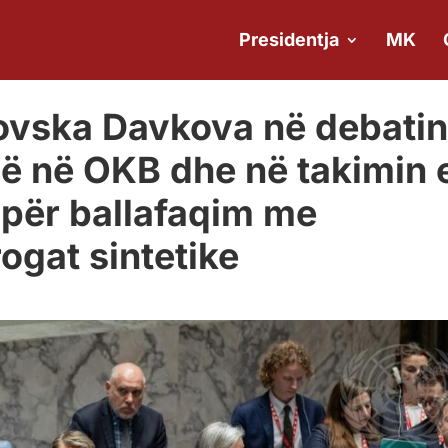
Presidentja
MK
novska Davkova në debatin
isë në OKB dhe në takimin 
l për ballafaqim me
ogat sintetike