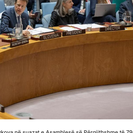
vkova në suazat e Asamblesë së Përgjithshme të 79