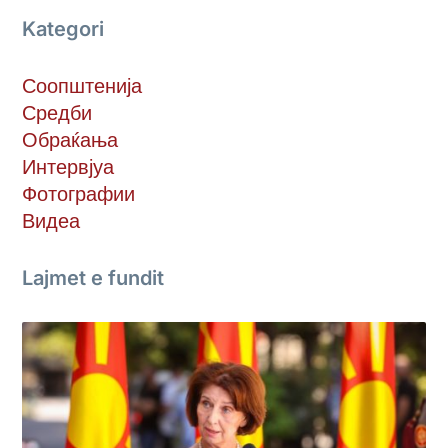
Kategori
Соопштенија
Средби
Обраќања
Интервјуа
Фотографии
Видеа
Lajmet e fundit