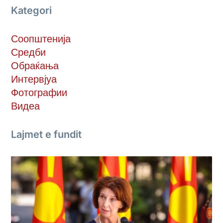
Kategori
Соопштенија
Средби
Обраќања
Интервјуа
Фотографии
Видеа
Lajmet e fundit