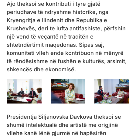
Ajo theksoi se kontributi i tyre gjatë
periudhave të ndryshme historike, nga
Kryengritja e Ilindenit dhe Republika e
Krushevës, deri te lufta antifashiste, përfshin
një vend të veçantë në traditën e
shtetndërtimit maqedonas. Sipas saj,
komuniteti vlleh ende kontribuon në mënyrë
të rëndësishme në fushën e kulturës, arsimit,
shkencës dhe ekonomisë.
Presidentja Siljanovska Davkova theksoi se
shumë intelektualë dhe artistë me origjinë
vllehe kanë lënë gjurmë në hapësirën