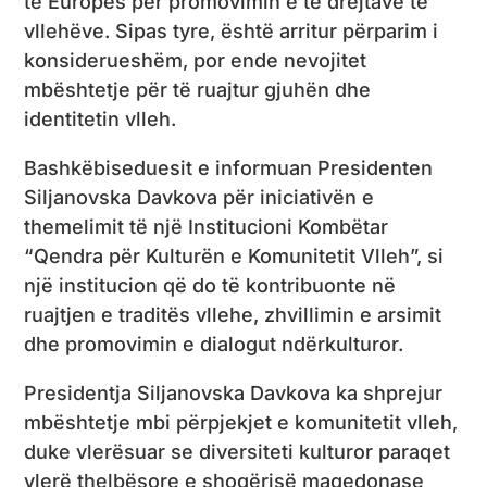
të Europës për promovimin e të drejtave të
vllehëve. Sipas tyre, është arritur përparim i
konsiderueshëm, por ende nevojitet
mbështetje për të ruajtur gjuhën dhe
identitetin vlleh.
Bashkëbiseduesit e informuan Presidenten
Siljanovska Davkova për iniciativën e
themelimit të një Institucioni Kombëtar
“Qendra për Kulturën e Komunitetit Vlleh”, si
një institucion që do të kontribuonte në
ruajtjen e traditës vllehe, zhvillimin e arsimit
dhe promovimin e dialogut ndërkulturor.
Presidentja Siljanovska Davkova ka shprejur
mbështetje mbi përpjekjet e komunitetit vlleh,
duke vlerësuar se diversiteti kulturor paraqet
vlerë thelbësore e shoqërisë maqedonase