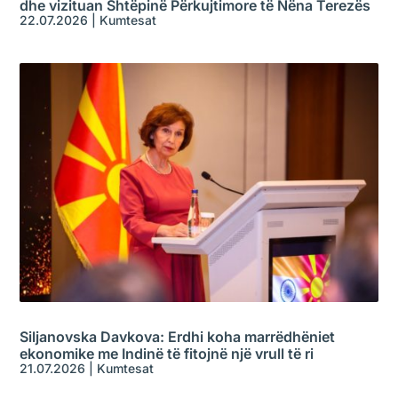
dhe vizituan Shtëpinë Përkujtimore të Nëna Terezës
22.07.2026
|
Kumtesat
Siljanovska Davkova: Erdhi koha marrëdhëniet
ekonomike me Indinë të fitojnë një vrull të ri
21.07.2026
|
Kumtesat