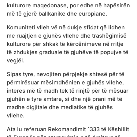
kulturore maqedonase, por edhe në hapësirën
më të gjerë ballkanike dhe europiane.
Komuniteti vlleh vë në dukje sfidat që lidhen
me ruajtjen e gjuhës vllehe dhe trashëgimisë
kulturore për shkak të kërcënimeve në rritje
të zhdukjes graduale të gjuhëve të popujve të
vegjël.
Sipas tyre, nevojiten përpjekje shtesë për të
përmirësuar mësimdhënien e gjuhës vllehe,
interes më të madh tek të rinjtë për të mësuar
gjuhën e tyre amtare, si dhe një prani më të
madhe digjitale dhe mediatike të gjuhës
vllehe.
Ata iu referuan Rekomandimit 1333 të Këshillit