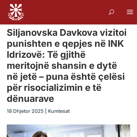
Siljanovska Davkova vizitoi
punishten e qepjes në INK
Idrizovë: Të gjithë
meritojnë shansin e dytë
në jetë – puna është çelësi
për risocializimin e të
dënuarave
18 Dhjetor 2025
|
Kumtesat