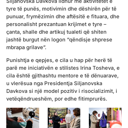
Siljanovska Davkova lidhur me aktivitetet e
tyre të punës, motivimin dhe dëshirën për të
punuar, frymëzimin dhe aftësitë e fituara, dhe
personalisht prezantuan krijimet e tyre –
çanta, shalle dhe artikuj tualeti që shiten
jashtë burgut nën logon “qëndisje shprese
mbrapa grilave”.
Punishtja e qepjes, e cila u hap për herë të
parë me iniciativën e stilistes Irina Tosheva, e
cila është gjithashtu mentore e të dënuarave,
u vlerësua nga Presidentja Siljanovska
Davkova si një model pozitiv i risocializimit, i
vetëqëndrueshëm, por edhe fitimprurës.