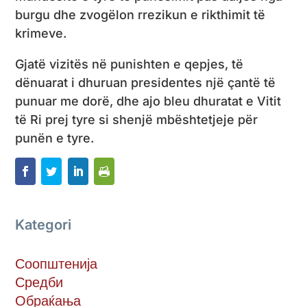
burgu dhe zvogëlon rrezikun e rikthimit të
krimeve.
Gjatë vizitës në punishten e qepjes, të
dënuarat i dhuruan presidentes një çantë të
punuar me dorë, dhe ajo bleu dhuratat e Vitit
të Ri prej tyre si shenjë mbështetjeje për
punën e tyre.
Kategori
Соопштенија
Средби
Обраќања