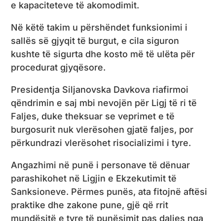
e kapaciteteve të akomodimit.
Në këtë takim u përshëndet funksionimi i
sallës së gjyqit të burgut, e cila siguron
kushte të sigurta dhe kosto më të ulëta për
procedurat gjyqësore.
Presidentja Siljanovska Davkova riafirmoi
qëndrimin e saj mbi nevojën për Ligj të ri të
Faljes, duke theksuar se veprimet e të
burgosurit nuk vlerësohen gjatë faljes, por
përkundrazi vlerësohet risocializimi i tyre.
Angazhimi në punë i personave të dënuar
parashikohet në Ligjin e Ekzekutimit të
Sanksioneve. Përmes punës, ata fitojnë aftësi
praktike dhe zakone pune, gjë që rrit
mundësitë e tyre të punësimit pas daljes nga