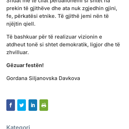
Sfidat me të cilat përballohemi si shtet na
prekin të gjithëve dhe ata nuk zgjedhin gjini,
fe, përkatësi etnike. Të gjithë jemi nën të
njëjtin qiell.
Të bashkuar për të realizuar vizionin e
atdheut tonë si shtet demokratik, ligjor dhe të
zhvilluar.
Gëzuar festën!
Gordana Siljanovska Davkova
Kategori