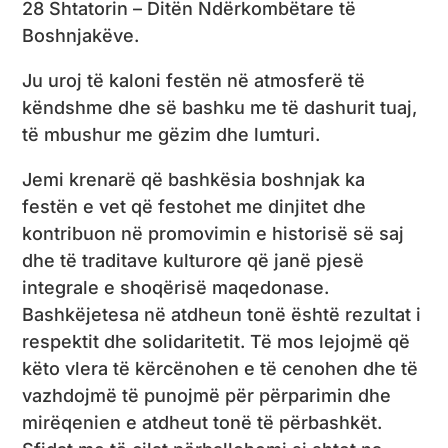
28 Shtatorin – Ditën Ndërkombëtare të
Boshnjakëve.
Ju uroj të kaloni festën në atmosferë të
këndshme dhe së bashku me të dashurit tuaj,
të mbushur me gëzim dhe lumturi.
Jemi krenarë që bashkësia boshnjak ka
festën e vet që festohet me dinjitet dhe
kontribuon në promovimin e historisë së saj
dhe të traditave kulturore që janë pjesë
integrale e shoqërisë maqedonase.
Bashkëjetesa në atdheun tonë është rezultat i
respektit dhe solidaritetit. Të mos lejojmë që
këto vlera të kërcënohen e të cenohen dhe të
vazhdojmë të punojmë për përparimin dhe
mirëqenien e atdheut tonë të përbashkët.