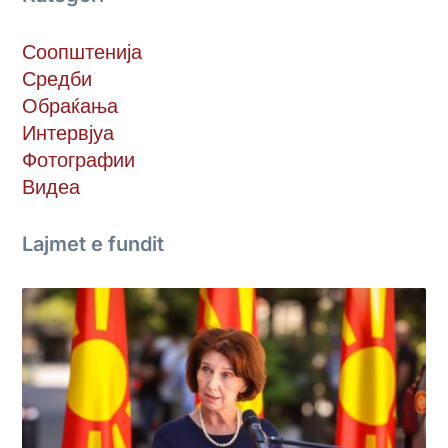
Соопштенија
Средби
Обраќања
Интервјуа
Фотографии
Видеа
Lajmet e fundit