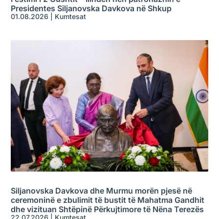
Presidentes Siljanovska Davkova në Shkup
01.08.2026
|
Kumtesat
Siljanovska Davkova dhe Murmu morën pjesë në
ceremoninë e zbulimit të bustit të Mahatma Gandhit
dhe vizituan Shtëpinë Përkujtimore të Nëna Terezës
22.07.2026
|
Kumtesat