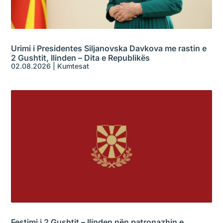
Urimi i Presidentes Siljanovska Davkova me rastin e
2 Gushtit, Ilinden – Dita e Republikës
02.08.2026
|
Kumtesat
Festimi i 2 Gushtit – Ilinden nën patronazhin e