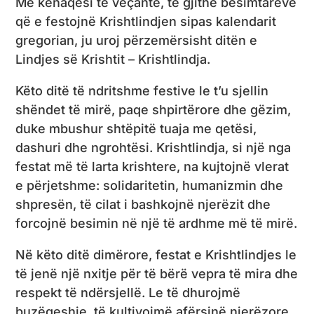
Me kënaqësi të veçantë, të gjithë besimtarëve
që e festojnë Krishtlindjen sipas kalendarit
gregorian, ju uroj përzemërsisht ditën e
Lindjes së Krishtit – Krishtlindja.
Këto ditë të ndritshme festive le t’u sjellin
shëndet të mirë, paqe shpirtërore dhe gëzim,
duke mbushur shtëpitë tuaja me qetësi,
dashuri dhe ngrohtësi. Krishtlindja, si një nga
festat më të larta krishtere, na kujtojnë vlerat
e përjetshme: solidaritetin, humanizmin dhe
shpresën, të cilat i bashkojnë njerëzit dhe
forcojnë besimin në një të ardhme më të mirë.
Në këto ditë dimërore, festat e Krishtlindjes le
të jenë një nxitje për të bërë vepra të mira dhe
respekt të ndërsjellë. Le të dhurojmë
buzëqeshje, të kultivojmë afërsinë njerëzore