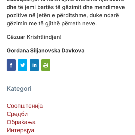
dhe të jemi bartës të gëzimit dhe mendimeve
pozitive në jetën e përditshme, duke ndarë
gëzimin me të gjithë përreth neve.
Gëzuar Krishtlindjen!
Gordana Siljanovska Davkova
Kategori
Соопштенија
Средби
Обраќања
Интервјуа