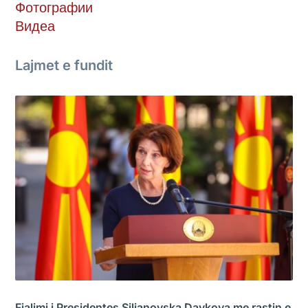
Фотографии
Видеа
Lajmet e fundit
Fjalimi i Presidentes Siljanovska Davkova me rastin e